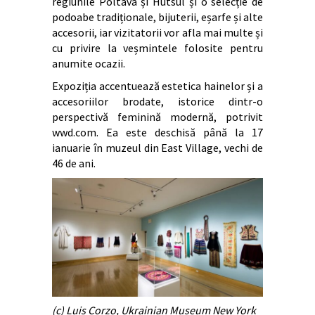
regiunile Poltava și Hutsul și o selecție de
podoabe tradiționale, bijuterii, eșarfe și alte
accesorii, iar vizitatorii vor afla mai multe și
cu privire la veșmintele folosite pentru
anumite ocazii.
Expoziția accentuează estetica hainelor și a
accesoriilor brodate, istorice dintr-o
perspectivă feminină modernă, potrivit
wwd.com. Ea este deschisă până la 17
ianuarie în muzeul din East Village, vechi de
46 de ani.
(c) Luis Corzo, Ukrainian Museum New York