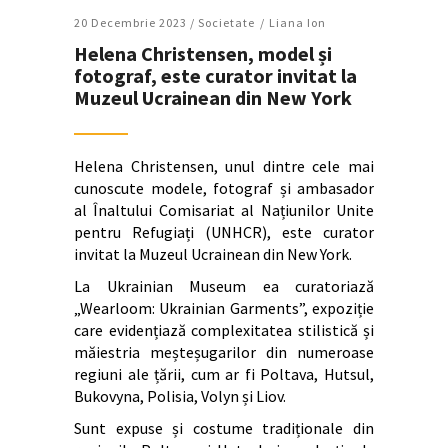
20 Decembrie 2023 /
Societate
Liana Ion
Helena Christensen, model și
fotograf, este curator invitat la
Muzeul Ucrainean din New York
Helena Christensen, unul dintre cele mai
cunoscute modele, fotograf și ambasador
al Înaltului Comisariat al Națiunilor Unite
pentru Refugiați (UNHCR), este curator
invitat la Muzeul Ucrainean din New York.
La Ukrainian Museum ea curatoriază
„Wearloom: Ukrainian Garments”, expoziție
care evidențiază complexitatea stilistică și
măiestria meșteșugarilor din numeroase
regiuni ale țării, cum ar fi Poltava, Hutsul,
Bukovyna, Polisia, Volyn și Liov.
Sunt expuse și costume tradiționale din