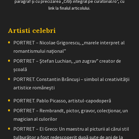
paragraf și cu precizarea „Citiți integral pe curatorial.ro”, cu
link la finalul articolului.
Artisti celebri
PORTRET – Nicolae Grigorescu, „marele interpret al
romantismului naţional”
PORTRET – Ştefan Luchian, „un zugrav” creator de
școală
PORTRET. Constantin Brâncuşi – simbol al creativităţii
artistice româneşti
PORTRET. Pablo Picasso, artistul-capodoperă
PORTRET – Rembrandt, pictor, gravor, colecţionar, un
magician al culorilor
PORTRET – El Greco: Un maestru al picturii al cărui stil
tulburător a fost redescoperit după sute de ani de la