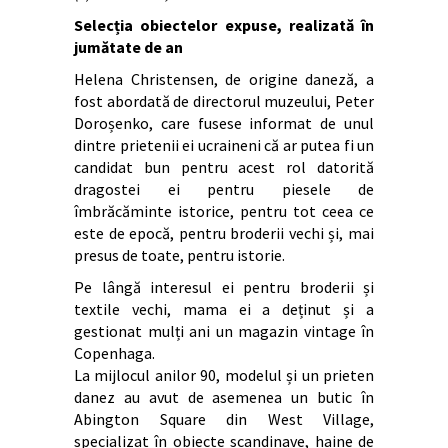
Selecția obiectelor expuse, realizată în
jumătate de an
Helena Christensen, de origine daneză, a
fost abordată de directorul muzeului, Peter
Doroșenko, care fusese informat de unul
dintre prietenii ei ucraineni că ar putea fi un
candidat bun pentru acest rol datorită
dragostei ei pentru piesele de
îmbrăcăminte istorice, pentru tot ceea ce
este de epocă, pentru broderii vechi și, mai
presus de toate, pentru istorie.
Pe lângă interesul ei pentru broderii și
textile vechi, mama ei a deținut și a
gestionat mulți ani un magazin vintage în
Copenhaga.
La mijlocul anilor 90, modelul și un prieten
danez au avut de asemenea un butic în
Abington Square din West Village,
specializat în obiecte scandinave, haine de