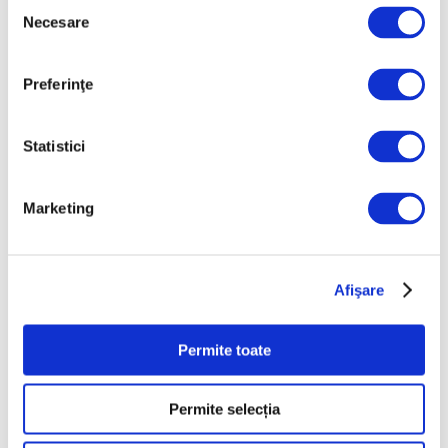
Selecția
Operele lui Pollock și
Necesare
consimțământului
Rothko contribuie la
elucidarea unui mister
științific vechi de zeci de
Preferinţe
ani
6 August 2026
Statistici
Artown Now – O sută de
artiști, în anuala de artă
urbană la Ploiești
Marketing
6 August 2026
„Disclosures”, expoziție
internațională de grup
Afişare
la Muzeul Național al
Literaturii Române
Permite toate
6 August 2026
Permite selecția
Categorii