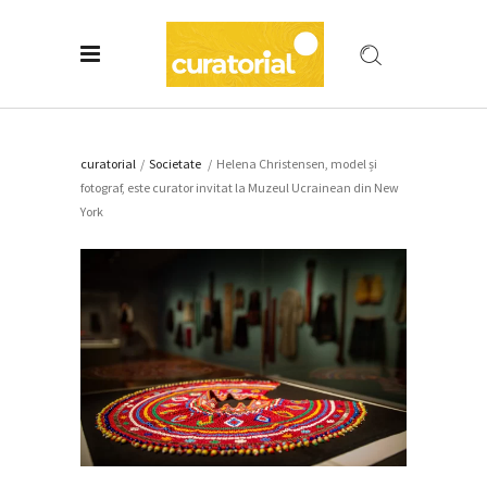
curatorial
/
Societate
/
Helena Christensen, model și
fotograf, este curator invitat la Muzeul Ucrainean din New
York