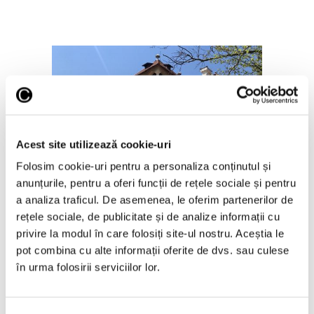
Acest site utilizează cookie-uri
Semnificaţia ornamentelor de pe
Folosim cookie-uri pentru a personaliza conținutul și
artefactele tradiţionale, în
anunțurile, pentru a oferi funcții de rețele sociale și pentru
expoziţie la Muzeul „Nicolae
a analiza traficul. De asemenea, le oferim partenerilor de
Minovici”
rețele sociale, de publicitate și de analize informații cu
6 Noiembrie 2023
privire la modul în care folosiți site-ul nostru. Aceștia le
pot combina cu alte informații oferite de dvs. sau culese
în urma folosirii serviciilor lor.
Articole recente