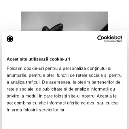
Activistă vizuală sud-africană,
Acest site utilizează cookie-uri
recompensată cu cel mai
Folosim cookie-uri pentru a personaliza conținutul și
important premiu în fotografie
anunțurile, pentru a oferi funcții de rețele sociale și pentru
9 Martie 2026
a analiza traficul. De asemenea, le oferim partenerilor de
rețele sociale, de publicitate și de analize informații cu
privire la modul în care folosiți site-ul nostru. Aceștia le
pot combina cu alte informații oferite de dvs. sau culese
în urma folosirii serviciilor lor.
Articole recente
Reinterpretare