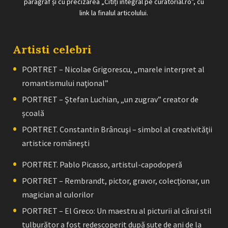
paragraf și cu precizarea „Citiți integral pe curatorial.ro”, cu
link la finalul articolului.
Artisti celebri
PORTRET – Nicolae Grigorescu, „marele interpret al
romantismului naţional”
PORTRET – Ştefan Luchian, „un zugrav” creator de
școală
PORTRET. Constantin Brâncuşi – simbol al creativităţii
artistice româneşti
PORTRET. Pablo Picasso, artistul-capodoperă
PORTRET – Rembrandt, pictor, gravor, colecţionar, un
magician al culorilor
PORTRET – El Greco: Un maestru al picturii al cărui stil
tulburător a fost redescoperit după sute de ani de la