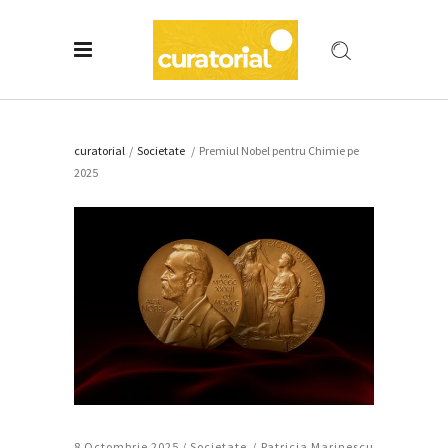
curatorial
/
Societate
/
Premiul Nobel pentru Chimie pe
2025
8 Octombrie 2025 /
Societate
Patricia Marinescu