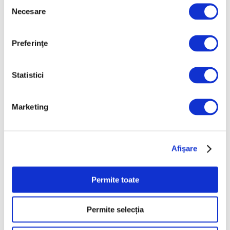
Selecția
contemporană a operei
Necesare
consimțământului
lui Brâncuși, în expoziție
de artă urbană la
Belgrad
Preferinţe
7 August 2026
Galeriile Uffizi din
Statistici
Florența, renovare fără
precedent
7 August 2026
Marketing
Peisaje de Marie
Bracquemond și de
surorile Edma și Berthe
Afişare
Morisot reapar public
după decenii
Permite toate
7 August 2026
Permite selecția
Categorii