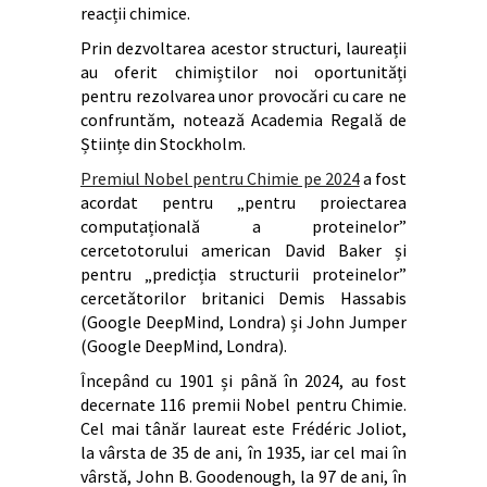
reacții chimice.
Prin dezvoltarea acestor structuri, laureații
au oferit chimiștilor noi oportunități
pentru rezolvarea unor provocări cu care ne
confruntăm, notează Academia Regală de
Științe din Stockholm.
Premiul Nobel pentru Chimie pe 2024
a fost
acordat pentru „pentru proiectarea
computațională a proteinelor”
cercetotorului american David Baker și
pentru „predicția structurii proteinelor”
cercetătorilor britanici Demis Hassabis
(Google DeepMind, Londra) și John Jumper
(Google DeepMind, Londra).
Începând cu 1901 și până în 2024, au fost
decernate 116 premii Nobel pentru Chimie.
Cel mai tânăr laureat este Frédéric Joliot,
la vârsta de 35 de ani, în 1935, iar cel mai în
vârstă, John B. Goodenough, la 97 de ani, în