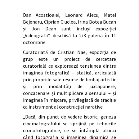
Dan Acostioaiei, Leonard Alecu, Matei
Bejenaru, Ciprian Ciuclea, Irina Botea Bucan
și Jon Dean sunt incluși expoziției
„Videografii”, deschisă la 2/3 galeria în 11
octombrie.
Curatoriată de Cristian Nae, expoziția de
grup este un proiect de cercetare
curatorială ce explorează tensiunea dintre
imaginea fotografică – statică, articulată
prin propriile sale resurse de limbaj artistic
și prin modalități de juxtapunere,
concatenare și multiplicare a sensului – și
imaginea în mișcare, privilegiată de tradiție
ca instrument al construcției narative.
„Dacă, din punct de vedere istoric, geneza
cinematografului se sprijină pe tehnicile
cronofotografice, ce se întâmplă atunci
când fotografia și imaginea dinamică se