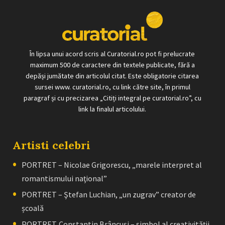
În lipsa unui acord scris al Curatorial.ro pot fi prelucrate
maximum 500 de caractere din textele publicate, fără a
depăși jumătate din articolul citat. Este obligatorie citarea
sursei www. curatorial.ro, cu link către site, în primul
paragraf și cu precizarea „Citiți integral pe curatorial.ro”, cu
link la finalul articolului.
Artisti celebri
PORTRET – Nicolae Grigorescu, „marele interpret al
romantismului naţional”
PORTRET – Ştefan Luchian, „un zugrav” creator de
școală
PORTRET. Constantin Brâncuşi – simbol al creativităţii