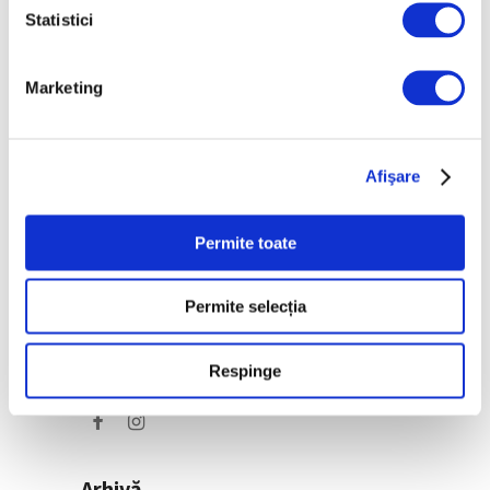
Bracquemond și de
Statistici
surorile Edma și Berthe
Morisot reapar public
după decenii
Marketing
7 August 2026
Afişare
Categorii
Artǎ
Permite toate
Natură
Permite selecția
Societate
Urmăreşte-ne pe
Respinge
Arhivă