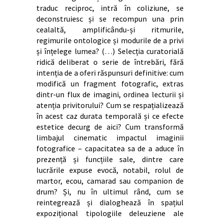
traduc reciproc, intră în coliziune, se
deconstruiesc și se recompun una prin
cealaltă, amplificându-și ritmurile,
regimurile ontologice și modurile de a privi
și înțelege lumea? (…) Selecția curatorială
ridică deliberat o serie de întrebări, fără
intenția de a oferi răspunsuri definitive: cum
modifică un fragment fotografic, extras
dintr-un flux de imagini, ordinea lecturii și
atenția privitorului? Cum se respațializează
în acest caz durata temporală și ce efecte
estetice decurg de aici? Cum transformă
limbajul cinematic impactul imaginii
fotografice – capacitatea sa de a aduce în
prezență și funcțiile sale, dintre care
lucrările expuse evocă, notabil, rolul de
martor, ecou, camarad sau companion de
drum? Și, nu în ultimul rând, cum se
reintegrează și dialoghează în spațiul
expozițional tipologiile deleuziene ale