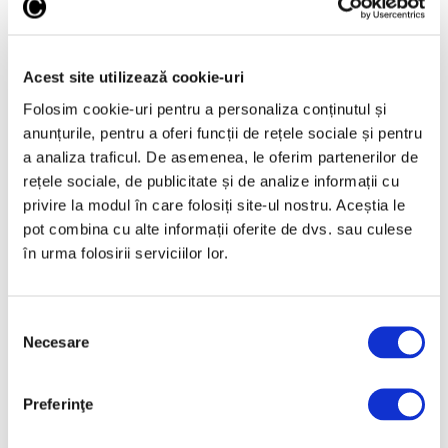
Acest site utilizează cookie-uri
Folosim cookie-uri pentru a personaliza conținutul și
anunțurile, pentru a oferi funcții de rețele sociale și pentru
Articole recente
a analiza traficul. De asemenea, le oferim partenerilor de
Reinterpretare
rețele sociale, de publicitate și de analize informații cu
contemporană a operei
privire la modul în care folosiți site-ul nostru. Aceștia le
lui Brâncuși, în expoziție
pot combina cu alte informații oferite de dvs. sau culese
de artă urbană la
în urma folosirii serviciilor lor.
Belgrad
7 August 2026
Selecția
Galeriile Uffizi din
Necesare
consimțământului
Florența, renovare fără
precedent
7 August 2026
Preferinţe
Peisaje de Marie