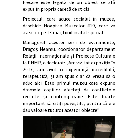
Fiecare este legată de un obiect ce stă
expus în propria casetă de sticlă.
Proiectul, care aduce socialul în muzee,
deschide Noaptea Muzeelor #19, care va
avea loc pe 13 mai, fiind invitat special.
Managerul acestei serii de evenimente,
Dragoș Neamu, coordonator departament
Relații Internaționale și Proiecte Culturale
la RNMR, a declarat: „Am vizitat expoziția în
2017, am avut o experiență incredibilă,
terapeutică, și am spus clar că vreau să o
aduc aici. Este primul muzeu care expune
dramele copiilor afectați de conflictele
recente și contemporane. Este foarte
important să citiți poveștile, pentru că ele
dau valoare tuturor acestor obiecte”.