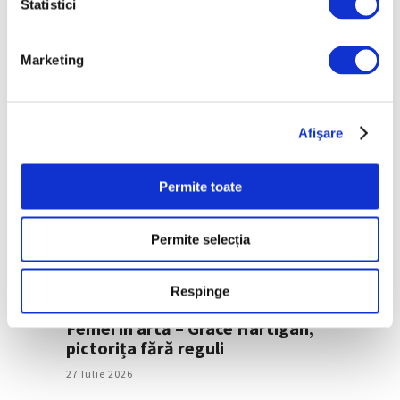
Statistici
Guggenheim Abu Dhabi,
proiectat de Frank Gehry,
Marketing
inaugurat în decembrie
30 Iulie 2026
Afişare
Permite toate
Permite selecția
Respinge
Femei în artă – Grace Hartigan,
pictorița fără reguli
27 Iulie 2026