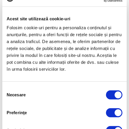
Acest site utilizează cookie-uri
Folosim cookie-uri pentru a personaliza conținutul și
anunțurile, pentru a oferi funcții de rețele sociale și pentru
a analiza traficul. De asemenea, le oferim partenerilor de
rețele sociale, de publicitate și de analize informații cu
Arta grădinilor peisagistice, la
privire la modul în care folosiți site-ul nostru. Aceștia le
Palatul Versailles
pot combina cu alte informații oferite de dvs. sau culese
4 August 2026
în urma folosirii serviciilor lor.
Selecția
Necesare
consimțământului
Preferinţe