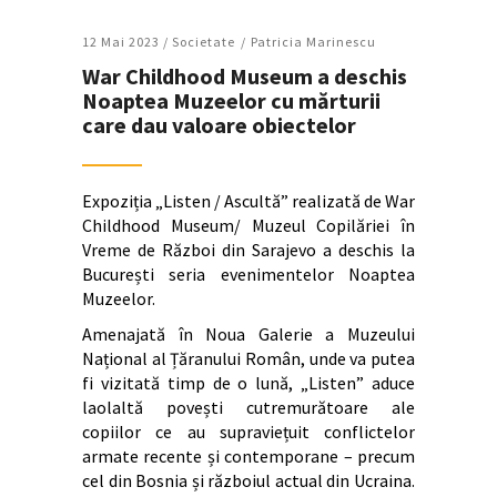
12 Mai 2023 /
Societate
Patricia Marinescu
War Childhood Museum a deschis
Noaptea Muzeelor cu mărturii
care dau valoare obiectelor
Expoziția „Listen / Ascultă” realizată de War
Childhood Museum/ Muzeul Copilăriei în
Vreme de Război din Sarajevo a deschis la
București seria evenimentelor Noaptea
Muzeelor.
Amenajată în Noua Galerie a Muzeului
Național al Țăranului Român, unde va putea
fi vizitată timp de o lună, „Listen” aduce
laolaltă povești cutremurătoare ale
copiilor ce au supraviețuit conflictelor
armate recente și contemporane – precum
cel din Bosnia și războiul actual din Ucraina.