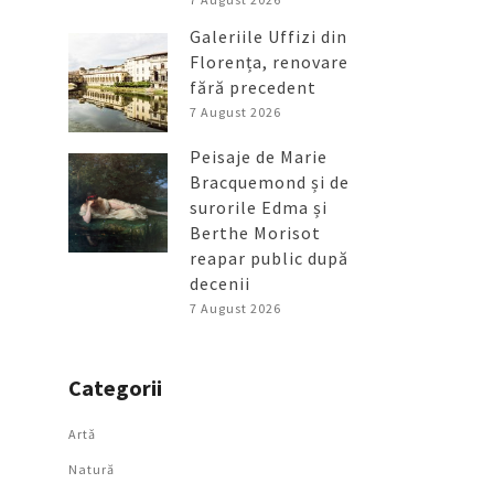
Galeriile Uffizi din
Florența, renovare
fără precedent
7 August 2026
Peisaje de Marie
Bracquemond și de
surorile Edma și
Berthe Morisot
reapar public după
decenii
7 August 2026
Categorii
Artǎ
Natură