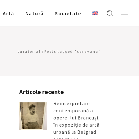
Artǎ
Natură
Societate
curatorial
/
Posts tagged "caravana"
Articole recente
Reinterpretare
contemporană a
operei lui Brâncuși,
în expoziție de artă
urbană la Belgrad
7 August 2026