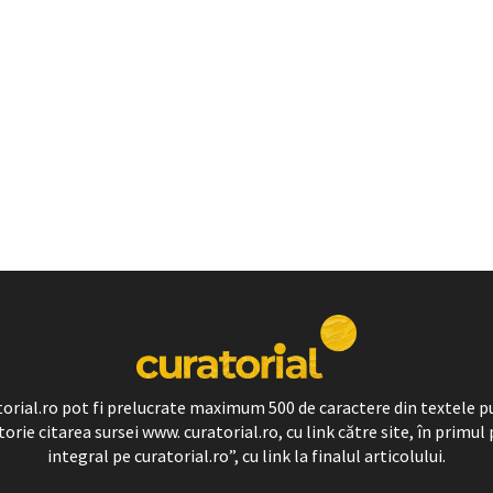
ratorial.ro pot fi prelucrate maximum 500 de caractere din textele p
torie citarea sursei www. curatorial.ro, cu link către site, în primul 
integral pe curatorial.ro”, cu link la finalul articolului.