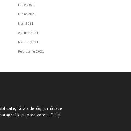
Iulie 2021
Iunie 2021
Mai 2021
Aprilie 2021
Martie 2021
Februarie 2021
ublicate, fără a depăși jumătate
paragraf și cu precizarea „Citiți