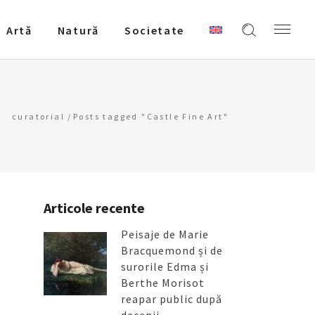
Artǎ
Natură
Societate
curatorial
/
Posts tagged "Castle Fine Art"
Articole recente
Peisaje de Marie
Bracquemond și de
surorile Edma și
Berthe Morisot
reapar public după