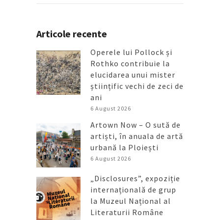
Articole recente
Operele lui Pollock și
Rothko contribuie la
elucidarea unui mister
științific vechi de zeci de
ani
6 August 2026
Artown Now – O sută de
artiști, în anuala de artă
urbană la Ploiești
6 August 2026
„Disclosures”, expoziție
internațională de grup
la Muzeul Național al
Literaturii Române