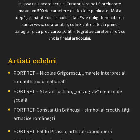
În lipsa unui acord scris al Curatorial.ro pot fi prelucrate
maximum 500 de caractere din textele publicate, fără a
depăși jumătate din articolul citat. Este obligatorie citarea
sursei www. curatorial.ro, cu link către site, în primul
paragraf și cu precizarea „Citiți integral pe curatorial.ro”, cu
link la finalul articolului.
Artisti celebri
PORTRET – Nicolae Grigorescu, „marele interpret al
romantismului naţional”
PORTRET – Ştefan Luchian, „un zugrav” creator de
școală
PORTRET. Constantin Brâncuşi – simbol al creativităţii
artistice româneşti
PORTRET. Pablo Picasso, artistul-capodoperă