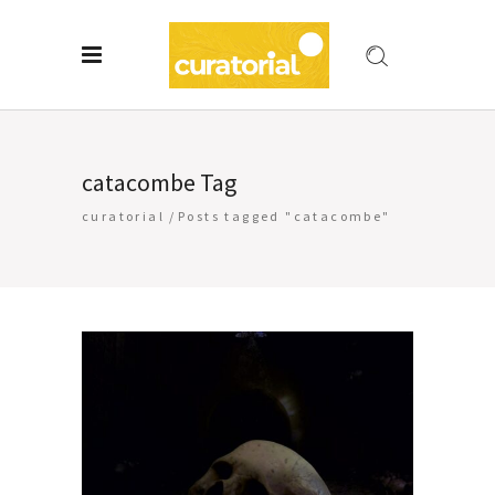
catacombe Tag
curatorial
/
Posts tagged "catacombe"