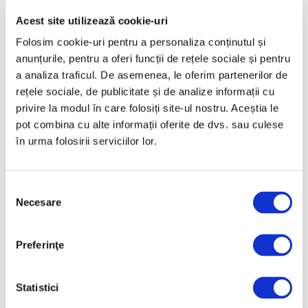
Aprilie 2025
Acest site utilizează cookie-uri
Martie 2025
Folosim cookie-uri pentru a personaliza conținutul și
Februarie 2025
anunțurile, pentru a oferi funcții de rețele sociale și pentru
Ianuarie 2025
a analiza traficul. De asemenea, le oferim partenerilor de
rețele sociale, de publicitate și de analize informații cu
Decembrie 2024
privire la modul în care folosiți site-ul nostru. Aceștia le
Noiembrie 2024
pot combina cu alte informații oferite de dvs. sau culese
Octombrie 2024
în urma folosirii serviciilor lor.
Septembrie 2024
August 2024
Selecția
Necesare
consimțământului
Iulie 2024
Iunie 2024
Preferinţe
Mai 2024
Aprilie 2024
Statistici
Martie 2024