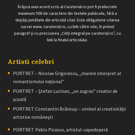
În lipsa unui acord scris al Curatorial.ro pot fi prelucrate
maximum 500 de caractere din textele publicate, fără a
depăși jumătate din articolul citat. Este obligatorie citarea
sursei www. curatorial.ro, cu link către site, în primul
paragraf și cu precizarea „Citiți integral pe curatorial.ro”, cu
link la finalul articolului.
Artisti celebri
PORTRET – Nicolae Grigorescu, „marele interpret al
romantismului naţional”
PORTRET – Ştefan Luchian, „un zugrav” creator de
școală
PORTRET. Constantin Brâncuşi – simbol al creativităţii
artistice româneşti
PORTRET. Pablo Picasso, artistul-capodoperă