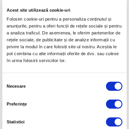
Aprilie 2025
Acest site utilizează cookie-uri
Martie 2025
Folosim cookie-uri pentru a personaliza conținutul și
Februarie 2025
anunțurile, pentru a oferi funcții de rețele sociale și pentru
a analiza traficul. De asemenea, le oferim partenerilor de
Ianuarie 2025
rețele sociale, de publicitate și de analize informații cu
Decembrie 2024
privire la modul în care folosiți site-ul nostru. Aceștia le
Noiembrie 2024
pot combina cu alte informații oferite de dvs. sau culese
în urma folosirii serviciilor lor.
Octombrie 2024
Septembrie 2024
August 2024
Selecția
Necesare
consimțământului
Iulie 2024
Iunie 2024
Preferinţe
Mai 2024
Aprilie 2024
Statistici
Martie 2024