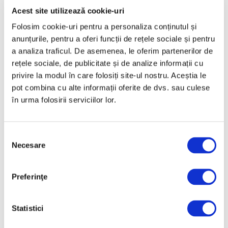
Acest site utilizează cookie-uri
Martie 2025
Folosim cookie-uri pentru a personaliza conținutul și
Februarie 2025
anunțurile, pentru a oferi funcții de rețele sociale și pentru
Ianuarie 2025
a analiza traficul. De asemenea, le oferim partenerilor de
Decembrie 2024
rețele sociale, de publicitate și de analize informații cu
privire la modul în care folosiți site-ul nostru. Aceștia le
Noiembrie 2024
pot combina cu alte informații oferite de dvs. sau culese
Octombrie 2024
în urma folosirii serviciilor lor.
Septembrie 2024
August 2024
Selecția
Iulie 2024
Necesare
consimțământului
Iunie 2024
Mai 2024
Preferinţe
Aprilie 2024
Statistici
Martie 2024
Februarie 2024