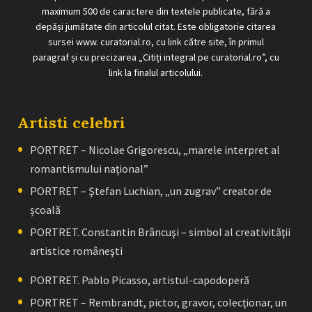
maximum 500 de caractere din textele publicate, fără a
depăși jumătate din articolul citat. Este obligatorie citarea
sursei www. curatorial.ro, cu link către site, în primul
paragraf și cu precizarea „Citiți integral pe curatorial.ro”, cu
link la finalul articolului.
Artisti celebri
PORTRET – Nicolae Grigorescu, „marele interpret al
romantismului naţional”
PORTRET – Ştefan Luchian, „un zugrav” creator de
școală
PORTRET. Constantin Brâncuşi – simbol al creativităţii
artistice româneşti
PORTRET. Pablo Picasso, artistul-capodoperă
PORTRET – Rembrandt, pictor, gravor, colecţionar, un