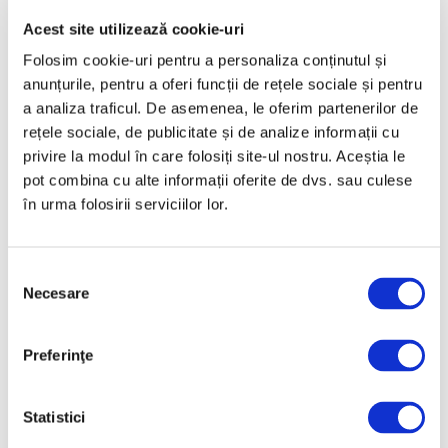
Aprilie 2025
Acest site utilizează cookie-uri
Martie 2025
Folosim cookie-uri pentru a personaliza conținutul și
Februarie 2025
anunțurile, pentru a oferi funcții de rețele sociale și pentru
Ianuarie 2025
a analiza traficul. De asemenea, le oferim partenerilor de
rețele sociale, de publicitate și de analize informații cu
Decembrie 2024
privire la modul în care folosiți site-ul nostru. Aceștia le
Noiembrie 2024
pot combina cu alte informații oferite de dvs. sau culese
Octombrie 2024
în urma folosirii serviciilor lor.
Septembrie 2024
August 2024
Selecția
Necesare
consimțământului
Iulie 2024
Iunie 2024
Preferinţe
Mai 2024
Aprilie 2024
Statistici
Martie 2024