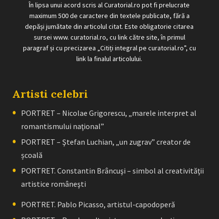
În lipsa unui acord scris al Curatorial.ro pot fi prelucrate
maximum 500 de caractere din textele publicate, fără a
depăși jumătate din articolul citat. Este obligatorie citarea
sursei www. curatorial.ro, cu link către site, în primul
paragraf și cu precizarea „Citiți integral pe curatorial.ro”, cu
link la finalul articolului.
Artisti celebri
PORTRET – Nicolae Grigorescu, „marele interpret al
romantismului naţional”
PORTRET – Ştefan Luchian, „un zugrav” creator de
școală
PORTRET. Constantin Brâncuşi – simbol al creativităţii
artistice româneşti
PORTRET. Pablo Picasso, artistul-capodoperă