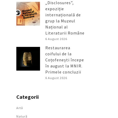
„Disclosures”,
expoziție
internațională de
grup la Muzeul
Național al
Literaturii Române
6 August 2026
Restaurarea
coifului de la
Coțofenești începe
în august la MNIR.
Primele concluzii
6 August 2026
Categorii
Artǎ
Natură