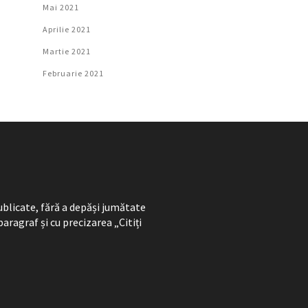
Mai 2021
Aprilie 2021
Martie 2021
Februarie 2021
ublicate, fără a depăși jumătate
paragraf și cu precizarea „Citiți