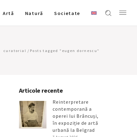
Artǎ
Natură
Societate
curatorial
/
Posts tagged "eugen dornescu"
Articole recente
Reinterpretare
contemporană a
operei lui Brâncuși,
în expoziție de artă
urbană la Belgrad
7 August 2026