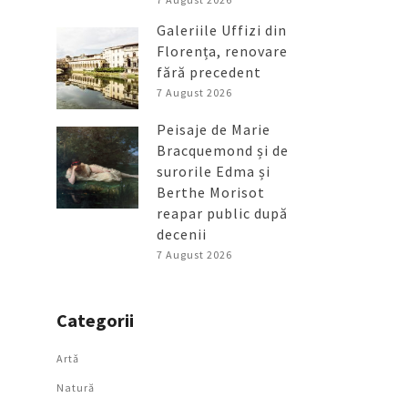
Galeriile Uffizi din
Florența, renovare
fără precedent
7 August 2026
Peisaje de Marie
Bracquemond și de
surorile Edma și
Berthe Morisot
reapar public după
decenii
7 August 2026
Categorii
Artǎ
Natură