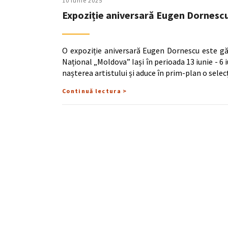
10 Iunie 2025
Expoziție aniversară Eugen Dornescu,
O expoziție aniversară Eugen Dornescu este gă
Național „Moldova” Iași în perioada 13 iunie - 6
nașterea artistului și aduce în prim-plan o selec
Continuă lectura >