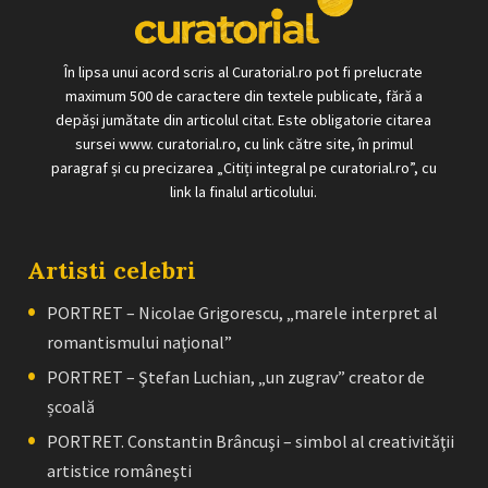
În lipsa unui acord scris al Curatorial.ro pot fi prelucrate
maximum 500 de caractere din textele publicate, fără a
depăși jumătate din articolul citat. Este obligatorie citarea
sursei www. curatorial.ro, cu link către site, în primul
paragraf și cu precizarea „Citiți integral pe curatorial.ro”, cu
link la finalul articolului.
Artisti celebri
PORTRET – Nicolae Grigorescu, „marele interpret al
romantismului naţional”
PORTRET – Ştefan Luchian, „un zugrav” creator de
școală
PORTRET. Constantin Brâncuşi – simbol al creativităţii
artistice româneşti