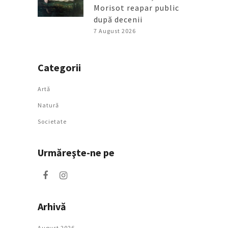
Morisot reapar public
după decenii
7 August 2026
Categorii
Artǎ
Natură
Societate
Urmăreşte-ne pe
Arhivă
August 2026