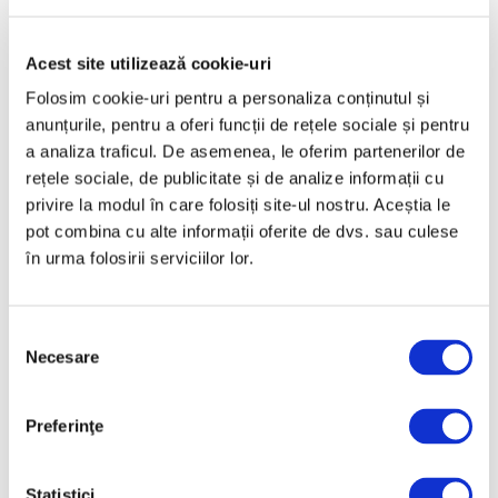
Mai 2025
Acest site utilizează cookie-uri
Aprilie 2025
Folosim cookie-uri pentru a personaliza conținutul și
Martie 2025
anunțurile, pentru a oferi funcții de rețele sociale și pentru
Februarie 2025
a analiza traficul. De asemenea, le oferim partenerilor de
rețele sociale, de publicitate și de analize informații cu
Ianuarie 2025
privire la modul în care folosiți site-ul nostru. Aceștia le
Decembrie 2024
pot combina cu alte informații oferite de dvs. sau culese
Noiembrie 2024
în urma folosirii serviciilor lor.
Octombrie 2024
Septembrie 2024
Selecția
August 2024
Necesare
consimțământului
Iulie 2024
Preferinţe
Iunie 2024
Mai 2024
Statistici
Aprilie 2024