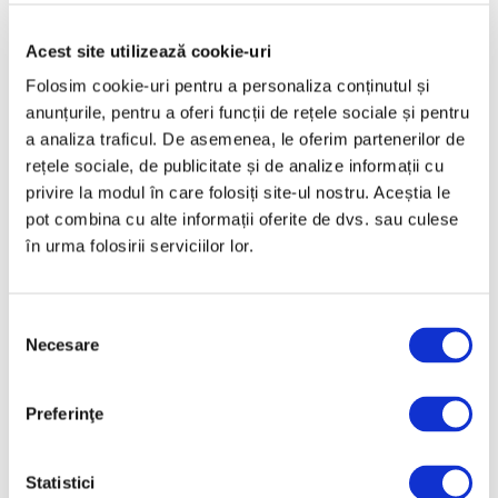
Mai 2025
Aprilie 2025
Acest site utilizează cookie-uri
Martie 2025
Folosim cookie-uri pentru a personaliza conținutul și
anunțurile, pentru a oferi funcții de rețele sociale și pentru
Februarie 2025
a analiza traficul. De asemenea, le oferim partenerilor de
Ianuarie 2025
rețele sociale, de publicitate și de analize informații cu
Decembrie 2024
privire la modul în care folosiți site-ul nostru. Aceștia le
pot combina cu alte informații oferite de dvs. sau culese
Noiembrie 2024
în urma folosirii serviciilor lor.
Octombrie 2024
Septembrie 2024
Selecția
August 2024
Necesare
consimțământului
Iulie 2024
Iunie 2024
Preferinţe
Mai 2024
Aprilie 2024
Statistici