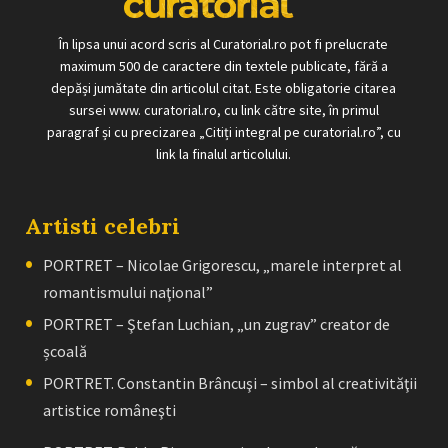
În lipsa unui acord scris al Curatorial.ro pot fi prelucrate
maximum 500 de caractere din textele publicate, fără a
depăși jumătate din articolul citat. Este obligatorie citarea
sursei www. curatorial.ro, cu link către site, în primul
paragraf și cu precizarea „Citiți integral pe curatorial.ro”, cu
link la finalul articolului.
Artisti celebri
PORTRET – Nicolae Grigorescu, „marele interpret al
romantismului naţional”
PORTRET – Ştefan Luchian, „un zugrav” creator de
școală
PORTRET. Constantin Brâncuşi – simbol al creativităţii
artistice româneşti