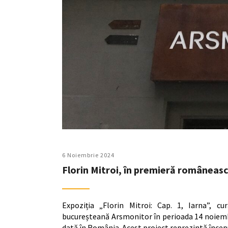
6 Noiembrie 2024
Florin Mitroi, în premieră româneas
Expoziția „Florin Mitroi: Cap. 1, Iarna”, c
bucureșteană Arsmonitor în perioada 14 noiembr
dată în România. Acest proiect reprezintă începu