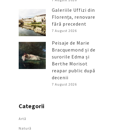
Galeriile Uffizi din
Florența, renovare
fără precedent
7 August 2026
Peisaje de Marie
Bracquemond și de
surorile Edma și
Berthe Morisot
reapar public după
decenii
7 August 2026
Categorii
Artǎ
Natură