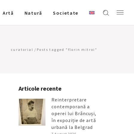
Artǎ
Natură
Societate
curatorial
/
Posts tagged "florin mitroi"
Articole recente
Reinterpretare
contemporană a
operei lui Brâncuși,
în expoziție de artă
urbană la Belgrad
7 August 2026