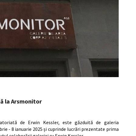
că la Arsmonitor
uratoriată de Erwin Kessler, este găzduită de galeria
ie - 8 ianuarie 2025 și cuprinde lucrări prezentate prima
tul colaborării galeriei cu Erwin Kessler,