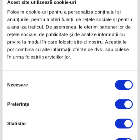
Acest site utilizează cookie-uri
Februarie 2025
Folosim cookie-uri pentru a personaliza conținutul și
Ianuarie 2025
anunțurile, pentru a oferi funcții de rețele sociale și pentru
a analiza traficul. De asemenea, le oferim partenerilor de
Decembrie 2024
rețele sociale, de publicitate și de analize informații cu
Noiembrie 2024
privire la modul în care folosiți site-ul nostru. Aceștia le
Octombrie 2024
pot combina cu alte informații oferite de dvs. sau culese
în urma folosirii serviciilor lor.
Septembrie 2024
August 2024
Selecția
Iulie 2024
Necesare
consimțământului
Iunie 2024
Mai 2024
Preferinţe
Aprilie 2024
Martie 2024
Statistici
Februarie 2024
Ianuarie 2024