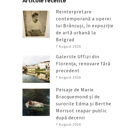
Articole recente
Reinterpretare
contemporană a operei
lui Brâncuși, în expoziție
de artă urbană la
Belgrad
7 August 2026
Galeriile Uffizi din
Florența, renovare fără
precedent
7 August 2026
Peisaje de Marie
Bracquemond și de
surorile Edma și Berthe
Morisot reapar public
după decenii
7 August 2026