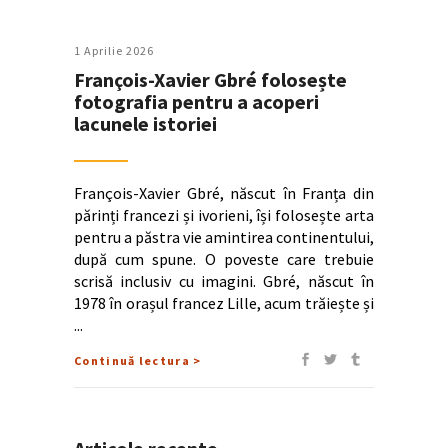
1 Aprilie 2026
François-Xavier Gbré folosește
fotografia pentru a acoperi
lacunele istoriei
François-Xavier Gbré, născut în Franța din
părinți francezi și ivorieni, își folosește arta
pentru a păstra vie amintirea continentului,
după cum spune. O poveste care trebuie
scrisă inclusiv cu imagini. Gbré, născut în
1978 în orașul francez Lille, acum trăiește și
Continuă lectura >