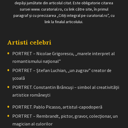
depăși jumătate din articolul citat. Este obligatorie citarea
sursei www. curatorial.ro, cu link către site, în primul
paragraf și cu precizarea „Citiți integral pe curatorial.ro”, cu
link la finalul articolului.
Artisti celebri
PORTRET – Nicolae Grigorescu, „marele interpret al
romantismului naţional”
PORTRET – Ştefan Luchian, „un zugrav” creator de
școală
PORTRET. Constantin Brâncuşi – simbol al creativităţii
artistice româneşti
PORTRET. Pablo Picasso, artistul-capodoperă
PORTRET – Rembrandt, pictor, gravor, colecţionar, un
magician al culorilor