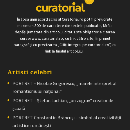
În lipsa unui acord scris al Curatorial.ro pot fi prelucrate
maximum 500 de caractere din textele publicate, fără a
depăși jumătate din articolul citat. Este obligatorie citarea
sursei www. curatorial.ro, cu link către site, în primul
paragraf și cu precizarea „Citiți integral pe curatorial.ro”, cu
link la finalul articolului.
Artisti celebri
PORTRET – Nicolae Grigorescu, „marele interpret al
romantismului naţional”
PORTRET – Ştefan Luchian, „un zugrav” creator de
școală
PORTRET. Constantin Brâncuşi – simbol al creativităţii
artistice româneşti