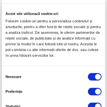
Mai 2025
Acest site utilizează cookie-uri
Aprilie 2025
Folosim cookie-uri pentru a personaliza conținutul și
Martie 2025
anunțurile, pentru a oferi funcții de rețele sociale și pentru
Februarie 2025
a analiza traficul. De asemenea, le oferim partenerilor de
rețele sociale, de publicitate și de analize informații cu
Ianuarie 2025
privire la modul în care folosiți site-ul nostru. Aceștia le
Decembrie 2024
pot combina cu alte informații oferite de dvs. sau culese
Noiembrie 2024
în urma folosirii serviciilor lor.
Octombrie 2024
Septembrie 2024
Selecția
August 2024
Necesare
consimțământului
Iulie 2024
Preferinţe
Iunie 2024
Mai 2024
Statistici
Aprilie 2024