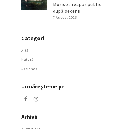
Morisot reapar public
după decenii
7 August 2026
Categorii
Artǎ
Natură
Societate
Urmăreşte-ne pe
Arhivă
August 2026