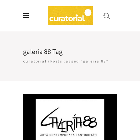
galeria 88 Tag
curatorial
/
Posts tagged "galeria 88"