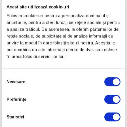
Acest site utilizează cookie-uri
Martie 2025
Folosim cookie-uri pentru a personaliza conținutul și
Februarie 2025
anunțurile, pentru a oferi funcții de rețele sociale și pentru
Ianuarie 2025
a analiza traficul. De asemenea, le oferim partenerilor de
Decembrie 2024
rețele sociale, de publicitate și de analize informații cu
privire la modul în care folosiți site-ul nostru. Aceștia le
Noiembrie 2024
pot combina cu alte informații oferite de dvs. sau culese
Octombrie 2024
în urma folosirii serviciilor lor.
Septembrie 2024
August 2024
Selecția
Iulie 2024
Necesare
consimțământului
Iunie 2024
Preferinţe
Mai 2024
Aprilie 2024
Statistici
Martie 2024
Februarie 2024