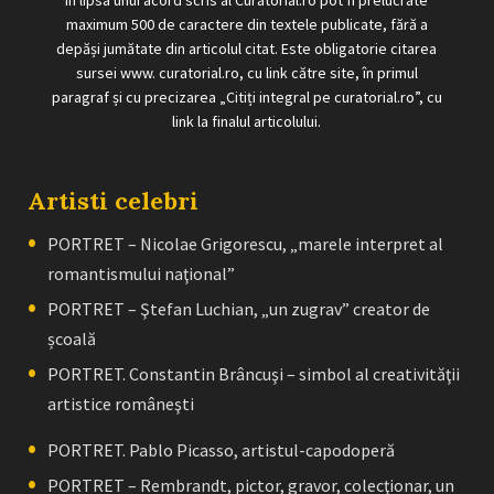
maximum 500 de caractere din textele publicate, fără a
depăși jumătate din articolul citat. Este obligatorie citarea
sursei www. curatorial.ro, cu link către site, în primul
paragraf și cu precizarea „Citiți integral pe curatorial.ro”, cu
link la finalul articolului.
Artisti celebri
PORTRET – Nicolae Grigorescu, „marele interpret al
romantismului naţional”
PORTRET – Ştefan Luchian, „un zugrav” creator de
școală
PORTRET. Constantin Brâncuşi – simbol al creativităţii
artistice româneşti
PORTRET. Pablo Picasso, artistul-capodoperă
PORTRET – Rembrandt, pictor, gravor, colecţionar, un