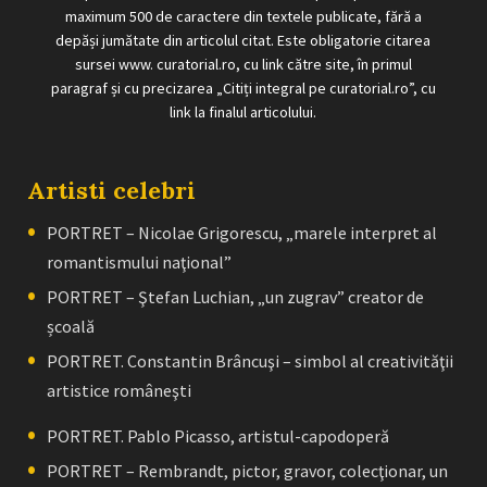
maximum 500 de caractere din textele publicate, fără a
depăși jumătate din articolul citat. Este obligatorie citarea
sursei www. curatorial.ro, cu link către site, în primul
paragraf și cu precizarea „Citiți integral pe curatorial.ro”, cu
link la finalul articolului.
Artisti celebri
PORTRET – Nicolae Grigorescu, „marele interpret al
romantismului naţional”
PORTRET – Ştefan Luchian, „un zugrav” creator de
școală
PORTRET. Constantin Brâncuşi – simbol al creativităţii
artistice româneşti
PORTRET. Pablo Picasso, artistul-capodoperă
PORTRET – Rembrandt, pictor, gravor, colecţionar, un