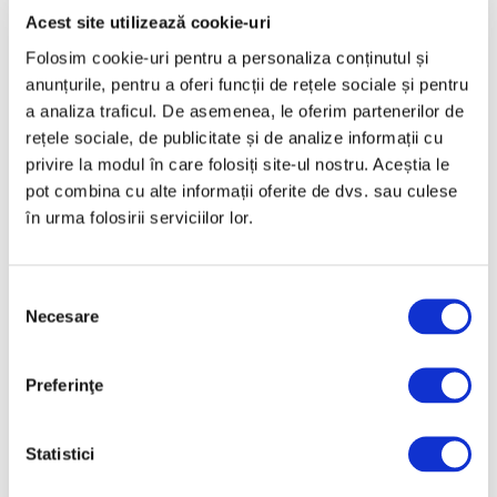
Acest site utilizează cookie-uri
Martie 2025
Folosim cookie-uri pentru a personaliza conținutul și
Februarie 2025
anunțurile, pentru a oferi funcții de rețele sociale și pentru
Ianuarie 2025
a analiza traficul. De asemenea, le oferim partenerilor de
Decembrie 2024
rețele sociale, de publicitate și de analize informații cu
privire la modul în care folosiți site-ul nostru. Aceștia le
Noiembrie 2024
pot combina cu alte informații oferite de dvs. sau culese
Octombrie 2024
în urma folosirii serviciilor lor.
Septembrie 2024
August 2024
Selecția
Iulie 2024
Necesare
consimțământului
Iunie 2024
Mai 2024
Preferinţe
Aprilie 2024
Martie 2024
Statistici
Februarie 2024