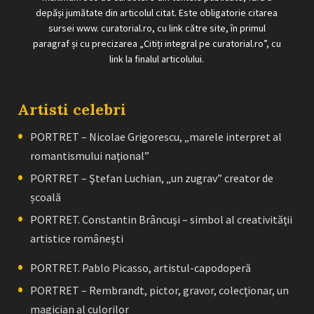
depăși jumătate din articolul citat. Este obligatorie citarea
sursei www. curatorial.ro, cu link către site, în primul
paragraf și cu precizarea „Citiți integral pe curatorial.ro”, cu
link la finalul articolului.
Artisti celebri
PORTRET – Nicolae Grigorescu, „marele interpret al
romantismului naţional”
PORTRET – Ştefan Luchian, „un zugrav” creator de
școală
PORTRET. Constantin Brâncuşi – simbol al creativităţii
artistice româneşti
PORTRET. Pablo Picasso, artistul-capodoperă
PORTRET – Rembrandt, pictor, gravor, colecţionar, un
magician al culorilor