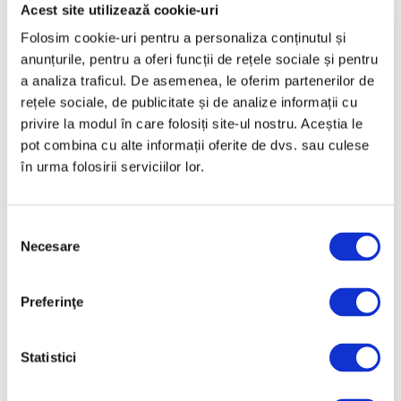
Martie 2025
Acest site utilizează cookie-uri
Februarie 2025
Folosim cookie-uri pentru a personaliza conținutul și
anunțurile, pentru a oferi funcții de rețele sociale și pentru
Ianuarie 2025
a analiza traficul. De asemenea, le oferim partenerilor de
Decembrie 2024
rețele sociale, de publicitate și de analize informații cu
Noiembrie 2024
privire la modul în care folosiți site-ul nostru. Aceștia le
pot combina cu alte informații oferite de dvs. sau culese
Octombrie 2024
în urma folosirii serviciilor lor.
Septembrie 2024
August 2024
Selecția
Iulie 2024
Necesare
consimțământului
Iunie 2024
Mai 2024
Preferinţe
Aprilie 2024
Martie 2024
Statistici
Februarie 2024