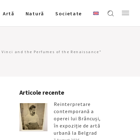
Artǎ
Natură
Societate
 Vinci and the Perfumes of the Renaissance"
Articole recente
Reinterpretare
contemporană a
operei lui Brâncuși,
în expoziție de artă
urbană la Belgrad
7 August 2026