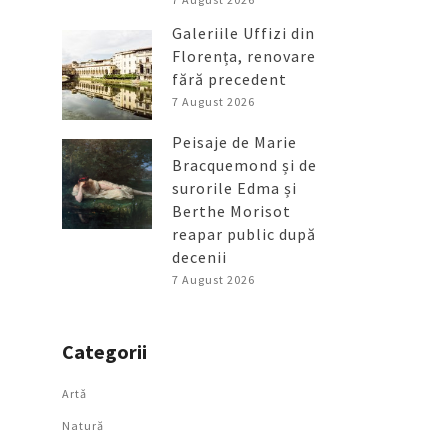
Galeriile Uffizi din
Florența, renovare
fără precedent
7 August 2026
Peisaje de Marie
Bracquemond și de
surorile Edma și
Berthe Morisot
reapar public după
decenii
7 August 2026
Categorii
Artǎ
Natură