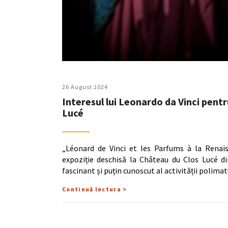
26 August 2024
Interesul lui Leonardo da Vinci pentr
Lucé
„Léonard de Vinci et les Parfums à la Renais
expoziție deschisă la Château du Clos Lucé di
fascinant și puțin cunoscut al activității polima
Continuă lectura >