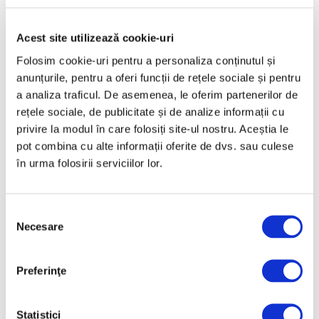
Mai 2025
Acest site utilizează cookie-uri
Aprilie 2025
Folosim cookie-uri pentru a personaliza conținutul și
Martie 2025
anunțurile, pentru a oferi funcții de rețele sociale și pentru
Februarie 2025
a analiza traficul. De asemenea, le oferim partenerilor de
Ianuarie 2025
rețele sociale, de publicitate și de analize informații cu
privire la modul în care folosiți site-ul nostru. Aceștia le
Decembrie 2024
pot combina cu alte informații oferite de dvs. sau culese
Noiembrie 2024
în urma folosirii serviciilor lor.
Octombrie 2024
Septembrie 2024
Selecția
August 2024
Necesare
consimțământului
Iulie 2024
Iunie 2024
Preferinţe
Mai 2024
Statistici
Aprilie 2024