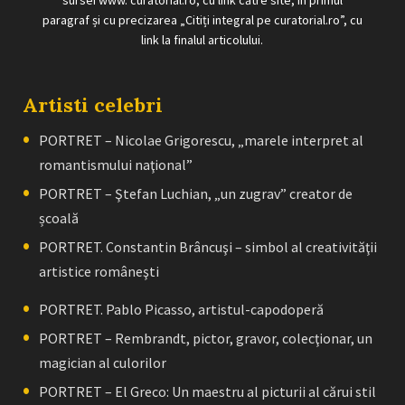
sursei www. curatorial.ro, cu link către site, în primul
paragraf și cu precizarea „Citiți integral pe curatorial.ro”, cu
link la finalul articolului.
Artisti celebri
PORTRET – Nicolae Grigorescu, „marele interpret al
romantismului naţional”
PORTRET – Ştefan Luchian, „un zugrav” creator de
școală
PORTRET. Constantin Brâncuşi – simbol al creativităţii
artistice româneşti
PORTRET. Pablo Picasso, artistul-capodoperă
PORTRET – Rembrandt, pictor, gravor, colecţionar, un
magician al culorilor
PORTRET – El Greco: Un maestru al picturii al cărui stil