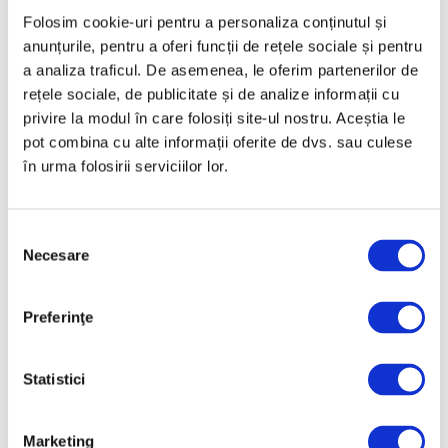
Folosim cookie-uri pentru a personaliza conținutul și
Ianuarie 2025
anunțurile, pentru a oferi funcții de rețele sociale și pentru
Decembrie 2024
a analiza traficul. De asemenea, le oferim partenerilor de
Noiembrie 2024
rețele sociale, de publicitate și de analize informații cu
privire la modul în care folosiți site-ul nostru. Aceștia le
Octombrie 2024
pot combina cu alte informații oferite de dvs. sau culese
Septembrie 2024
în urma folosirii serviciilor lor.
August 2024
Iulie 2024
Selecția
Iunie 2024
Necesare
consimțământului
Mai 2024
Preferinţe
Aprilie 2024
Martie 2024
Statistici
Februarie 2024
Ianuarie 2024
Marketing
Decembrie 2023