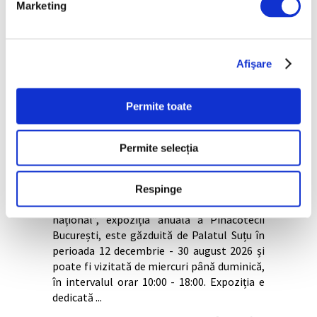
Marketing
Afişare
4 Decembrie 2025
Permite toate
Între realismul socialist și
comunismul național, expoziție la
Permite selecția
Palatul Suțu
Respinge
„Între realismul socialist și comunismul
național”, expoziția anuală a Pinacotecii
București, este găzduită de Palatul Suțu în
perioada 12 decembrie - 30 august 2026 și
poate fi vizitată de miercuri până duminică,
în intervalul orar 10:00 - 18:00. Expoziția e
dedicată