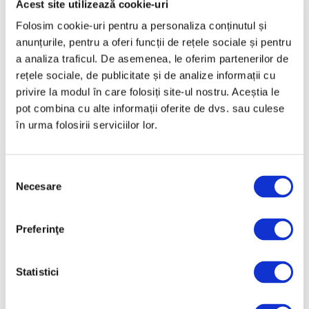
Acest site utilizează cookie-uri
din colecția Muzeului „Dr. Nicolae
Minovici”, la Palatul Suțu
Folosim cookie-uri pentru a personaliza conținutul și
anunțurile, pentru a oferi funcții de rețele sociale și pentru
a analiza traficul. De asemenea, le oferim partenerilor de
Piese de ceramică românească modernă din
rețele sociale, de publicitate și de analize informații cu
colecția Muzeului „Dr. Nicolae Minovici” sunt
privire la modul în care folosiți site-ul nostru. Aceștia le
prezentate la Palatul Suțu din București
pot combina cu alte informații oferite de dvs. sau culese
începând cu 23 ianuarie. Expoziția reunește
în urma folosirii serviciilor lor.
piese de ceramică produse în patru ateliere
moderne de olărie din țară, care au
funcționat în primele
Selecția
Necesare
consimțământului
Continuă lectura >
Preferinţe
Statistici