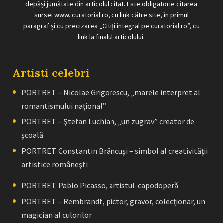
depăși jumătate din articolul citat. Este obligatorie citarea
sursei www. curatorial.ro, cu link către site, în primul
paragraf și cu precizarea „Citiți integral pe curatorial.ro”, cu
link la finalul articolului.
Artisti celebri
PORTRET – Nicolae Grigorescu, „marele interpret al
romantismului naţional”
PORTRET – Ştefan Luchian, „un zugrav” creator de
școală
PORTRET. Constantin Brâncuşi – simbol al creativităţii
artistice româneşti
PORTRET. Pablo Picasso, artistul-capodoperă
PORTRET – Rembrandt, pictor, gravor, colecţionar, un
magician al culorilor