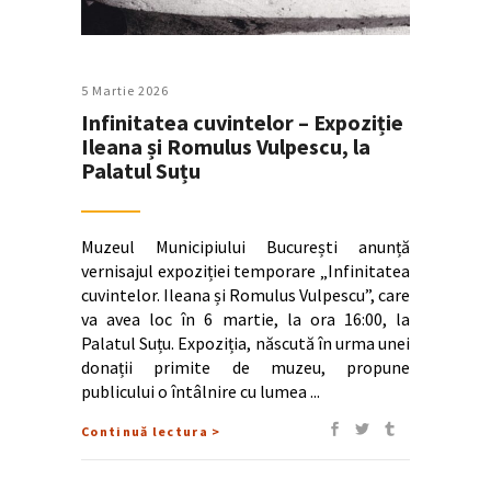
5 Martie 2026
Infinitatea cuvintelor – Expoziție
Ileana și Romulus Vulpescu, la
Palatul Suțu
Muzeul Municipiului București anunță
vernisajul expoziției temporare „Infinitatea
cuvintelor. Ileana și Romulus Vulpescu”, care
va avea loc în 6 martie, la ora 16:00, la
Palatul Suțu. Expoziția, născută în urma unei
donații primite de muzeu, propune
publicului o întâlnire cu lumea
Continuă lectura >