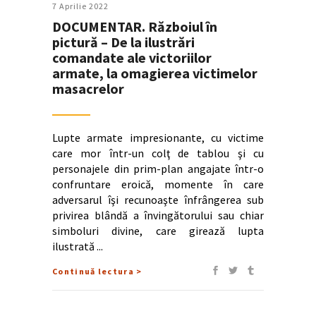
7 Aprilie 2022
DOCUMENTAR. Războiul în
pictură – De la ilustrări
comandate ale victoriilor
armate, la omagierea victimelor
masacrelor
Lupte armate impresionante, cu victime
care mor într-un colţ de tablou şi cu
personajele din prim-plan angajate într-o
confruntare eroică, momente în care
adversarul îşi recunoaşte înfrângerea sub
privirea blândă a învingătorului sau chiar
simboluri divine, care girează lupta
ilustrată
Continuă lectura >