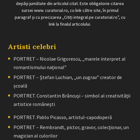
depăși jumătate din articolul citat. Este obligatorie citarea
sursei www. curatorial.ro, cu link către site, în primul
paragraf și cu precizarea „Citiți integral pe curatorial.ro”, cu
link la finalul articolului.
Artisti celebri
PORTRET – Nicolae Grigorescu, „marele interpret al
romantismului naţional”
PORTRET – Ştefan Luchian, „un zugrav” creator de
școală
PORTRET. Constantin Brâncuşi – simbol al creativităţii
artistice româneşti
PORTRET. Pablo Picasso, artistul-capodoperă
PORTRET – Rembrandt, pictor, gravor, colecţionar, un
magician al culorilor