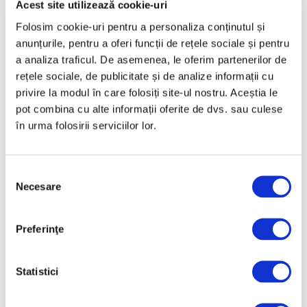
Acest site utilizează cookie-uri
Februarie 2025
Folosim cookie-uri pentru a personaliza conținutul și
anunțurile, pentru a oferi funcții de rețele sociale și pentru
Ianuarie 2025
a analiza traficul. De asemenea, le oferim partenerilor de
Decembrie 2024
rețele sociale, de publicitate și de analize informații cu
Noiembrie 2024
privire la modul în care folosiți site-ul nostru. Aceștia le
pot combina cu alte informații oferite de dvs. sau culese
Octombrie 2024
în urma folosirii serviciilor lor.
Septembrie 2024
August 2024
Selecția
Iulie 2024
Necesare
consimțământului
Iunie 2024
Mai 2024
Preferinţe
Aprilie 2024
Martie 2024
Statistici
Februarie 2024
Ianuarie 2024