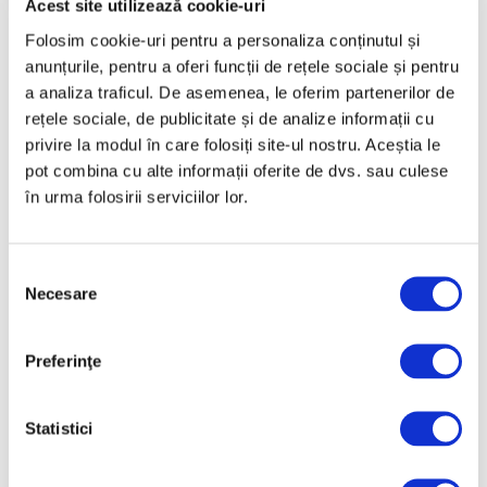
Acest site utilizează cookie-uri
Februarie 2025
Folosim cookie-uri pentru a personaliza conținutul și
Ianuarie 2025
anunțurile, pentru a oferi funcții de rețele sociale și pentru
a analiza traficul. De asemenea, le oferim partenerilor de
Decembrie 2024
rețele sociale, de publicitate și de analize informații cu
Noiembrie 2024
privire la modul în care folosiți site-ul nostru. Aceștia le
Octombrie 2024
pot combina cu alte informații oferite de dvs. sau culese
în urma folosirii serviciilor lor.
Septembrie 2024
August 2024
Selecția
Iulie 2024
Necesare
consimțământului
Iunie 2024
Mai 2024
Preferinţe
Aprilie 2024
Martie 2024
Statistici
Februarie 2024
Ianuarie 2024