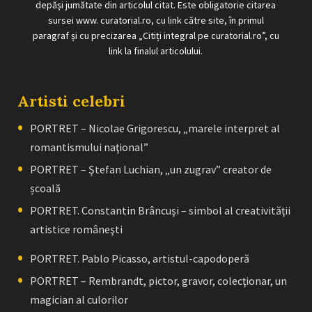
depăși jumătate din articolul citat. Este obligatorie citarea
sursei www. curatorial.ro, cu link către site, în primul
paragraf și cu precizarea „Citiți integral pe curatorial.ro”, cu
link la finalul articolului.
Artisti celebri
PORTRET – Nicolae Grigorescu, „marele interpret al
romantismului naţional”
PORTRET – Ştefan Luchian, „un zugrav” creator de
școală
PORTRET. Constantin Brâncuşi – simbol al creativităţii
artistice româneşti
PORTRET. Pablo Picasso, artistul-capodoperă
PORTRET – Rembrandt, pictor, gravor, colecţionar, un
magician al culorilor