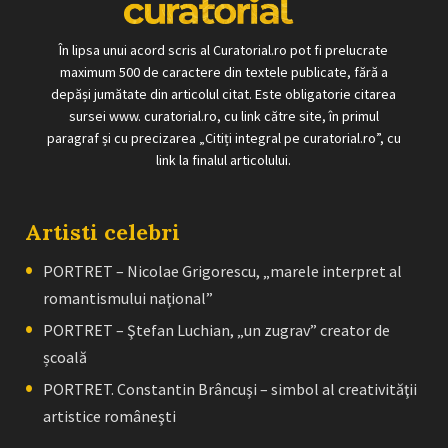
În lipsa unui acord scris al Curatorial.ro pot fi prelucrate
maximum 500 de caractere din textele publicate, fără a
depăși jumătate din articolul citat. Este obligatorie citarea
sursei www. curatorial.ro, cu link către site, în primul
paragraf și cu precizarea „Citiți integral pe curatorial.ro”, cu
link la finalul articolului.
Artisti celebri
PORTRET – Nicolae Grigorescu, „marele interpret al
romantismului naţional”
PORTRET – Ştefan Luchian, „un zugrav” creator de
școală
PORTRET. Constantin Brâncuşi – simbol al creativităţii
artistice româneşti