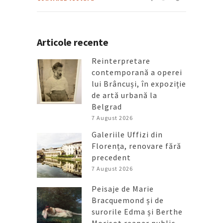
Articole recente
Reinterpretare
contemporană a operei
lui Brâncuși, în expoziție
de artă urbană la
Belgrad
7 August 2026
Galeriile Uffizi din
Florența, renovare fără
precedent
7 August 2026
Peisaje de Marie
Bracquemond și de
surorile Edma și Berthe
Morisot reapar public