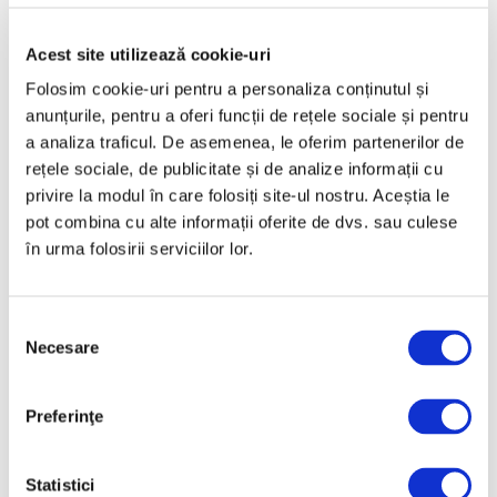
Mai 2025
Acest site utilizează cookie-uri
Aprilie 2025
Folosim cookie-uri pentru a personaliza conținutul și
Martie 2025
anunțurile, pentru a oferi funcții de rețele sociale și pentru
Februarie 2025
a analiza traficul. De asemenea, le oferim partenerilor de
Ianuarie 2025
rețele sociale, de publicitate și de analize informații cu
privire la modul în care folosiți site-ul nostru. Aceștia le
Decembrie 2024
pot combina cu alte informații oferite de dvs. sau culese
Noiembrie 2024
în urma folosirii serviciilor lor.
Octombrie 2024
Septembrie 2024
Selecția
August 2024
Necesare
consimțământului
Iulie 2024
Iunie 2024
Preferinţe
Mai 2024
Aprilie 2024
Statistici