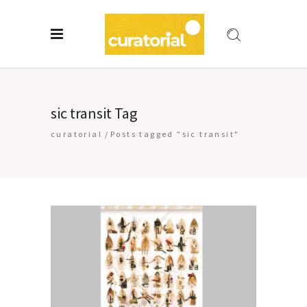
sic transit Tag
curatorial
/
Posts tagged "sic transit"