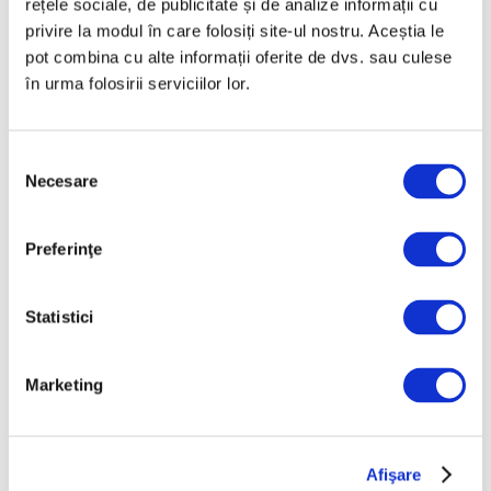
rețele sociale, de publicitate și de analize informații cu
Octombrie 2025
privire la modul în care folosiți site-ul nostru. Aceștia le
Septembrie 2025
pot combina cu alte informații oferite de dvs. sau culese
August 2025
în urma folosirii serviciilor lor.
Iulie 2025
Iunie 2025
Selecția
Necesare
consimțământului
Mai 2025
Aprilie 2025
Preferinţe
Martie 2025
Februarie 2025
Statistici
Ianuarie 2025
Decembrie 2024
Marketing
Noiembrie 2024
Octombrie 2024
Septembrie 2024
Afişare