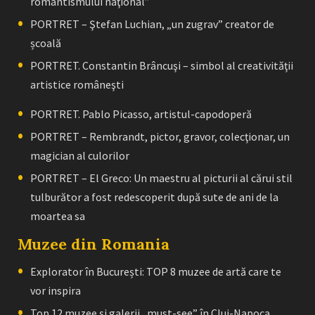
romantismului naţional”
PORTRET – Ştefan Luchian, „un zugrav” creator de
școală
PORTRET. Constantin Brâncuşi – simbol al creativităţii
artistice româneşti
PORTRET. Pablo Picasso, artistul-capodoperă
PORTRET – Rembrandt, pictor, gravor, colecţionar, un
magician al culorilor
PORTRET – El Greco: Un maestru al picturii al cărui stil
tulburător a fost redescoperit după sute de ani de la
moartea sa
Muzee din Romania
Explorator în București: TOP 8 muzee de artă care te
vor inspira
Top 12 muzee și galerii „must-see” în Cluj-Napoca