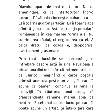
Diavolul apare de mai multe ori. Nu ca
amenințare, ci ca interlocutor. Într-o
lucrare, Păvăloaia ciocnește paharul cu el.
El îi toarnă gudron și flăcări. Ea îi toarnă apă
sfințită și busuioc. Asta e tradiția populară
românească în cea mai vie formă a ei. Nu
suprimarea răului, ci negocierea cu el. A
călca dracul pe coadă e, deopotrivă,
avertisment și asumare.
Prin toate lucrările se strecoară și o
întrebare despre artă în sine. Păvăloaia a
pictat una dintre lucrări citind memoriile lui
de Chirico, imaginând o carte poștală
trimisă acestuia peste un veac, în care îi
spune că oamenii continuă să vină la
expoziții în căutarea unui sens, că
transcendența rămâne mereu abia de
neatins. E cel mai sincer lucru pe care îl
poate spune un artist. Și într-o țară care