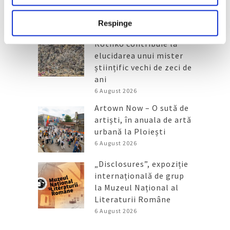
Articole recente
Respinge
Operele lui Pollock și
Rothko contribuie la
elucidarea unui mister
științific vechi de zeci de
ani
6 August 2026
Artown Now – O sută de
artiști, în anuala de artă
urbană la Ploiești
6 August 2026
„Disclosures”, expoziție
internațională de grup
la Muzeul Național al
Literaturii Române
6 August 2026