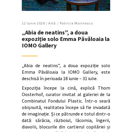
12 Iunie 2026 /
Artǎ
Patricia Marinescu
„Abia de neatins”, a doua
expoziție solo Emma Păvăloaia la
IOMO Gallery
„Abia de neatins”, a doua expoziție solo
Emma Păvăloaia la IOMO Gallery, este
deschisă în perioada 18 iunie – 31 iulie.
Expoziția începe la cină, explică Thom
Oosterhof, curator invitat al galeriei de la
Combinatul Fondului Plastic. Într-o seară
obișnuită, realitatea începe să fie invadată
de imaginație. Și ce pătrunde e totul dintr-o
dată: sărăcia, războiul, lăcomia, îngerii,
diavolii, blocurile din cartierul copilăriei și