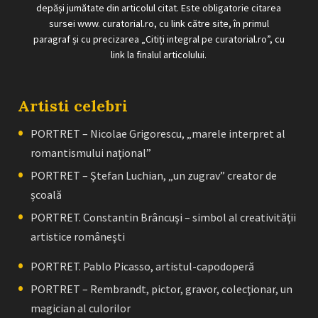
depăși jumătate din articolul citat. Este obligatorie citarea
sursei www. curatorial.ro, cu link către site, în primul
paragraf și cu precizarea „Citiți integral pe curatorial.ro”, cu
link la finalul articolului.
Artisti celebri
PORTRET – Nicolae Grigorescu, „marele interpret al
romantismului naţional”
PORTRET – Ştefan Luchian, „un zugrav” creator de
școală
PORTRET. Constantin Brâncuşi – simbol al creativităţii
artistice româneşti
PORTRET. Pablo Picasso, artistul-capodoperă
PORTRET – Rembrandt, pictor, gravor, colecţionar, un
magician al culorilor