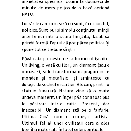
anxietatea specifică locuirii la douăzeci de
minute de mers pe jos de o bază aeriană
NATO.
Lucrările care urmează nu sunt, în niciun fel,
politice. Sunt pur și simplu conținutul minții
unei femei într-o seară liniștită, lăsat să
prindă formă. Faptul că pot părea politice îți
spune tot ce trebuie să știi.
Păvăloaia pornește de la lucruri obișnuite.
Un living, o vază cu flori, un diamant (sau e
o masă?), și le transformă în praguri între
monden și metafizic. Își amintește cu
duioșie de vechiul ei cartier, Blocuri, printr-o
statuie funerară. Natura vine să o mute
undeva mai ferit. Un înger păzitor a fost pus
la păstrare într-o cutie. Prezent, dar
inaccesibil. Un diamant stă pe o farfurie.
Ultima Cină, cum o numește artista.
Ultimul fel al unei civilizații care a ales
bogăția materială în locul celei spirituale.