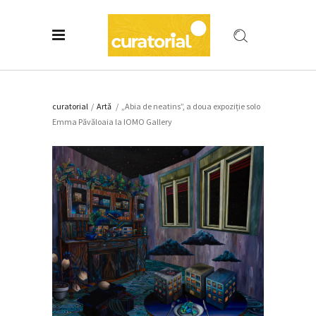
curatorial
/
Artǎ
/
„Abia de neatins”, a doua expoziție solo
Emma Păvăloaia la IOMO Gallery