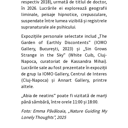
respectiv 2018), urmată de titlul de doctor,
în 2026. Lucrările ei explorează geografii
liminale, peisaje hipnotice, crepusculare,
suspendate între lumea vizibilă și registrele
supranaturale ale psihicului.
Expozițiile personale selectate includ „The
Garden of Earthly Discontents” (IOMO
Gallery, București, 2023) și „Sin Grows
Strange in the Sky” (White Cuib, Cluj-
Napoca, curatoriat de Kassandra Mihai).
Lucrările sale au fost prezentate în expoziții
de grup la IOMO Gallery, Centrul de Interes
(Cluj-Napoca) și Annart Gallery, printre
altele.
„Abia de neatins” poate fi vizitată de marți
până sâmbără, între orele 11:00 și 18:00.
Foto: Emma Păvăloaia, „Nature Guiding My
Lonely Thoughts”, 2025