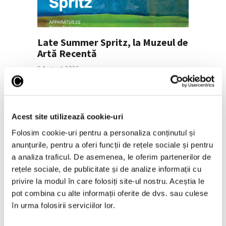
Late Summer Spritz, la Muzeul de
Artă Recentă
6 August 2026
Acest site utilizează cookie-uri
Folosim cookie-uri pentru a personaliza conținutul și
anunțurile, pentru a oferi funcții de rețele sociale și pentru
a analiza traficul. De asemenea, le oferim partenerilor de
rețele sociale, de publicitate și de analize informații cu
privire la modul în care folosiți site-ul nostru. Aceștia le
pot combina cu alte informații oferite de dvs. sau culese
Nou spațiu dedicat artei
în urma folosirii serviciilor lor.
contemporane, educației și
comunității, la Timișoara