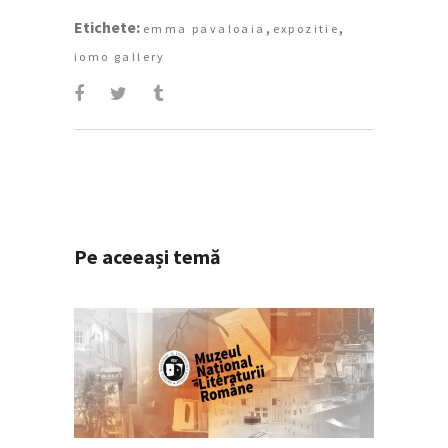
Etichete:
,
,
emma pavaloaia
expozitie
iomo gallery
Pe aceeași temă