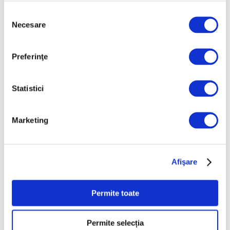
Selecția
5 August 2026
Necesare
consimțământului
Preferinţe
Statistici
Marketing
Jeff Koons, la Muzeul de Artă
Cicladică din Atena
Afişare
5 August 2026
Permite toate
Permite selecția