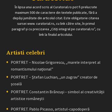
În lipsa unui acord scris al Curatorial.ro pot fi prelucrate
maximum 500 de caractere din textele publicate, fără a
depăși jumătate din articolul citat. Este obligatorie citarea
sursei www. curatorial.ro, cu link către site, în primul
paragraf și cu precizarea „Citiți integral pe curatorial.ro”, cu
link la finalul articolului.
Artisti celebri
PORTRET – Nicolae Grigorescu, „marele interpret al
romantismului naţional”
PORTRET – Ştefan Luchian, „un zugrav” creator de
școală
PORTRET. Constantin Brâncuşi – simbol al creativităţii
artistice româneşti
PORTRET. Pablo Picasso, artistul-capodoperă