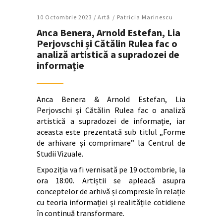
10 Octombrie 2023 /
Artǎ
Patricia Marinescu
Anca Benera, Arnold Estefan, Lia
Perjovschi și Cătălin Rulea fac o
analiză artistică a supradozei de
informație
Anca Benera & Arnold Estefan, Lia
Perjovschi și Cătălin Rulea fac o analiză
artistică a supradozei de informație, iar
aceasta este prezentată sub titlul „Forme
de arhivare și comprimare” la Centrul de
Studii Vizuale.
Expoziția va fi vernisată pe 19 octombrie, la
ora 18:00. Artiștii se apleacă asupra
conceptelor de arhivă și compresie în relație
cu teoria informației și realitățile cotidiene
în continuă transformare.