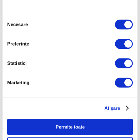
Selecția
Necesare
consimțământului
Creația pe hârtie a lui Victor
Preferinţe
Brauner, la Galeria Romană
31 Iulie 2026
Statistici
Marketing
Afişare
Permite toate
„Tovarășele sau emanciparea