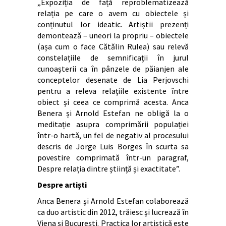
„Expoziția de față reproblematizează
relația pe care o avem cu obiectele și
conținutul lor ideatic. Artiștii prezenți
demontează – uneori la propriu – obiectele
(așa cum o face Cătălin Rulea) sau relevă
constelațiile de semnificații în jurul
cunoașterii ca în pânzele de păianjen ale
conceptelor desenate de Lia Perjovschi
pentru a releva relațiile existente între
obiect și ceea ce comprimă acesta. Anca
Benera și Arnold Estefan ne obligă la o
meditație asupra comprimării populației
într-o hartă, un fel de negativ al procesului
descris de Jorge Luis Borges în scurta sa
povestire comprimată într-un paragraf,
Despre relația dintre știință și exactitate”.
Despre artiști
Anca Benera și Arnold Estefan colaborează
ca duo artistic din 2012, trăiesc și lucrează în
Viena și București. Practica lor artistică este