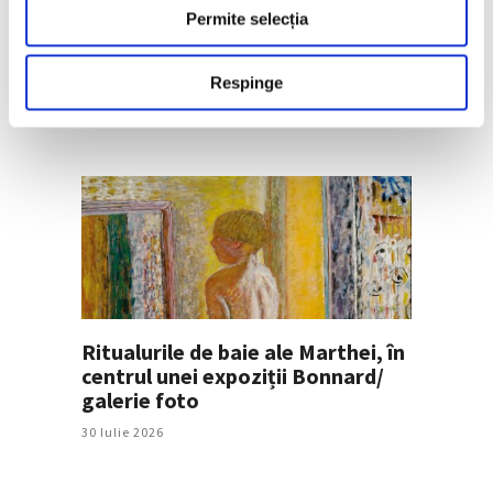
Permite selecția
prin muncă”, la Muzeul de Artă
Brașov
31 Iulie 2026
Respinge
Ritualurile de baie ale Marthei, în
centrul unei expoziții Bonnard/
galerie foto
30 Iulie 2026