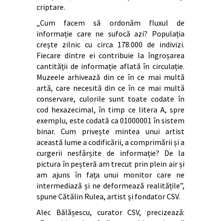
criptare.
„Cum facem să ordonăm fluxul de
informație care ne sufocă azi? Populația
crește zilnic cu circa 178.000 de indivizi.
Fiecare dintre ei contribuie la îngroșarea
cantității de informație aflată în circulație.
Muzeele arhivează din ce în ce mai multă
artă, care necesită din ce în ce mai multă
conservare, culorile sunt toate codate în
cod hexazecimal, în timp ce litera A, spre
exemplu, este codată ca 01000001 în sistem
binar. Cum privește mintea unui artist
această lume a codificării, a comprimării și a
curgerii nesfârșite de informație? De la
pictura în peșteră am trecut prin plein air și
am ajuns în fața unui monitor care ne
intermediază și ne deformează realitățile”,
spune Cătălin Rulea, artist și fondator CSV.
Alec Bălășescu, curator CSV, precizează: