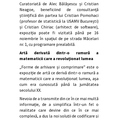
Curatoriată de Alec Bălășescu și Cristian
Neagoe, beneficiind de consultanță
științifică din partea lui Cristian Pomohaci
(profesor de statistică la USAMV București)
și Cristian Chiriac (arhitect de software),
expoziția poate fi vizitată până pe 16
noiembrie în spațiul de pe strada Măcelari
nr. 1, cu programare prealabilă.
Artă derivată dintr-o ramură a
matematicii care a revoluționat lumea
„Forme de arhivare și comprimare” este o
expoziție de artă ce derivă dintr-o ramură a
matematicii care a revoluționat lumea, așa
cum era cunoscută până la jumătatea
secolului XX.
Nevoia de a transmite din ce în ce mai multă
informație, de a simplifica într-un fel o
realitate care devine din ce în ce mai
complexă, a dus la noi soluții de codificare și