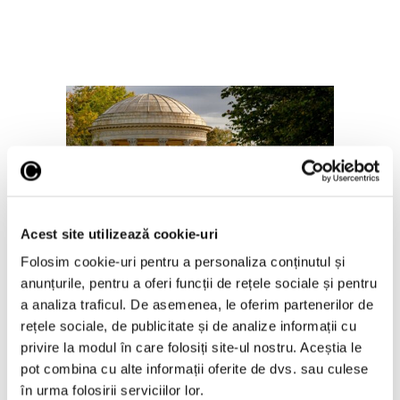
Arta grădinilor peisagistice, la
Acest site utilizează cookie-uri
Palatul Versailles
Folosim cookie-uri pentru a personaliza conținutul și
4 August 2026
anunțurile, pentru a oferi funcții de rețele sociale și pentru
a analiza traficul. De asemenea, le oferim partenerilor de
rețele sociale, de publicitate și de analize informații cu
privire la modul în care folosiți site-ul nostru. Aceștia le
pot combina cu alte informații oferite de dvs. sau culese
în urma folosirii serviciilor lor.