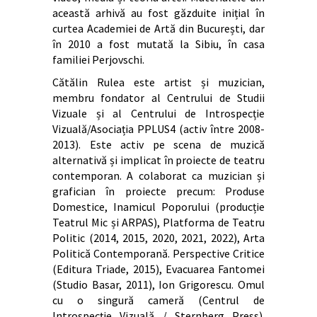
această arhivă au fost găzduite inițial în
curtea Academiei de Artă din București, dar
în 2010 a fost mutată la Sibiu, în casa
familiei Perjovschi.
Cătălin Rulea este artist și muzician,
membru fondator al Centrului de Studii
Vizuale și al Centrului de Introspecție
Vizuală/Asociația PPLUS4 (activ între 2008-
2013). Este activ pe scena de muzică
alternativă și implicat în proiecte de teatru
contemporan. A colaborat ca muzician și
grafician în proiecte precum: Produse
Domestice, Inamicul Poporului (producție
Teatrul Mic și ARPAS), Platforma de Teatru
Politic (2014, 2015, 2020, 2021, 2022), Arta
Politică Contemporană. Perspective Critice
(Editura Triade, 2015), Evacuarea Fantomei
(Studio Basar, 2011), Ion Grigorescu. Omul
cu o singură cameră (Centrul de
Introspecție Vizuală / Sternberg Press).