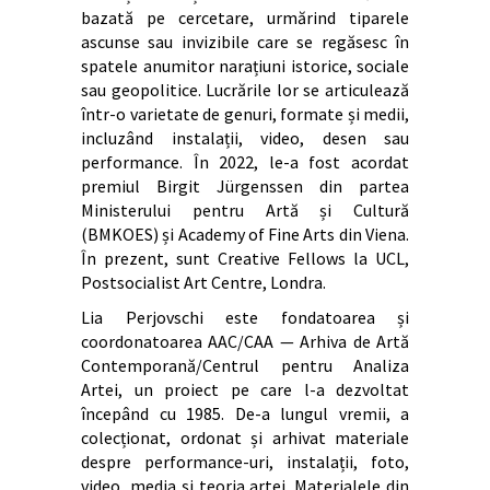
bazată pe cercetare, urmărind tiparele
ascunse sau invizibile care se regăsesc în
spatele anumitor narațiuni istorice, sociale
sau geopolitice. Lucrările lor se articulează
într-o varietate de genuri, formate și medii,
incluzând instalații, video, desen sau
performance. În 2022, le-a fost acordat
premiul Birgit Jürgenssen din partea
Ministerului pentru Artă și Cultură
(BMKOES) și Academy of Fine Arts din Viena.
În prezent, sunt Creative Fellows la UCL,
Postsocialist Art Centre, Londra.
Lia Perjovschi este fondatoarea și
coordonatoarea AAC/CAA — Arhiva de Artă
Contemporană/Centrul pentru Analiza
Artei, un proiect pe care l-a dezvoltat
începând cu 1985. De-a lungul vremii, a
colecționat, ordonat și arhivat materiale
despre performance-uri, instalații, foto,
video, media și teoria artei. Materialele din