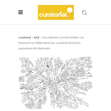
curatorial
/
Artǎ
/
Anca Benera, Arnold Estefan, Lia
Perjovschi și Cătălin Rulea fac o analiză artistică a
supradozei de informație