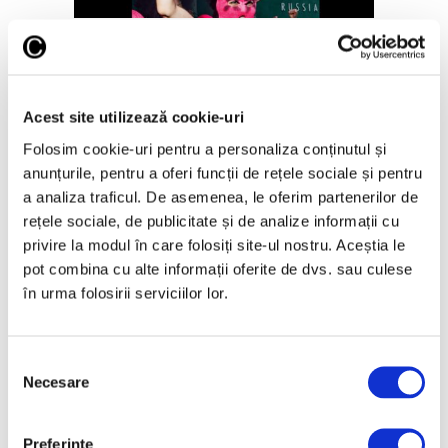
Bienala de la Veneția 2026 –
Proteste spectaculoase în
pavilionele Rusiei și Israelului
Acest site utilizează cookie-uri
6 Mai 2026
Folosim cookie-uri pentru a personaliza conținutul și
anunțurile, pentru a oferi funcții de rețele sociale și pentru
a analiza traficul. De asemenea, le oferim partenerilor de
rețele sociale, de publicitate și de analize informații cu
Articole recente
privire la modul în care folosiți site-ul nostru. Aceștia le
pot combina cu alte informații oferite de dvs. sau culese
Operele lui Pollock și
în urma folosirii serviciilor lor.
Rothko contribuie la
elucidarea unui mister
științific vechi de zeci de
Selecția
ani
Necesare
consimțământului
6 August 2026
Artown Now – O sută de
Preferinţe