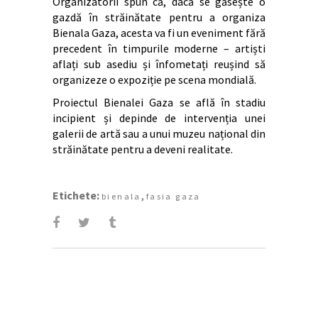
Organizatorii spun că, dacă se găsește o
gazdă în străinătate pentru a organiza
Bienala Gaza, acesta va fi un eveniment fără
precedent în timpurile moderne – artiști
aflați sub asediu și înfometați reușind să
organizeze o expoziție pe scena mondială.
Proiectul Bienalei Gaza se află în stadiu
incipient și depinde de intervenția unei
galerii de artă sau a unui muzeu național din
străinătate pentru a deveni realitate.
Etichete:
,
bienala
fasia gaza