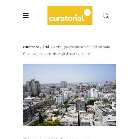
curatorial
/
Artǎ
/
Artiștii palestinieni planifică Bienala
Gaza ca „act de rezistență și supraviețuire”