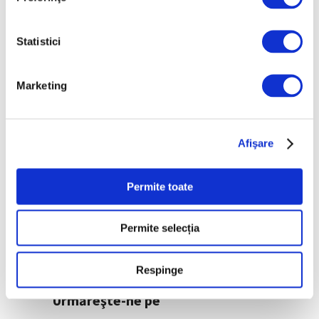
artiști, în anuala de artă
urbană la Ploiești
6 August 2026
Statistici
„Disclosures”, expoziție
internațională de grup
Marketing
la Muzeul Național al
Literaturii Române
6 August 2026
Afişare
Categorii
Permite toate
Artǎ
Permite selecția
Natură
Societate
Respinge
Urmăreşte-ne pe