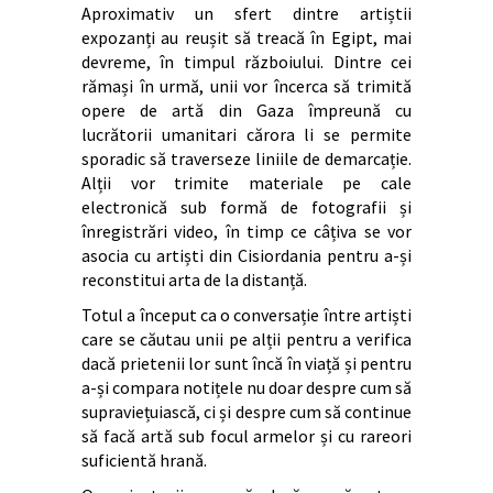
Aproximativ un sfert dintre artiștii
expozanți au reușit să treacă în Egipt, mai
devreme, în timpul războiului. Dintre cei
rămași în urmă, unii vor încerca să trimită
opere de artă din Gaza împreună cu
lucrătorii umanitari cărora li se permite
sporadic să traverseze liniile de demarcație.
Alții vor trimite materiale pe cale
electronică sub formă de fotografii și
înregistrări video, în timp ce câțiva se vor
asocia cu artiști din Cisiordania pentru a-și
reconstitui arta de la distanță.
Totul a început ca o conversație între artiști
care se căutau unii pe alții pentru a verifica
dacă prietenii lor sunt încă în viață și pentru
a-și compara notițele nu doar despre cum să
supraviețuiască, ci și despre cum să continue
să facă artă sub focul armelor și cu rareori
suficientă hrană.