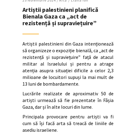
25 Noiembrie 2024 /
Artǎ
Liana Ion
Artiștii palestinieni planifică
Bienala Gaza ca „act de
rezistență și supraviețuire”
Artiștii palestinieni din Gaza intenționează
să organizeze o expoziție bienală, ca „act de
rezistență și supraviețuire” față de atacul
militar al Israelului și pentru a atrage
atenția asupra situației dificile a celor 2,3
milioane de locuitori supuși la mai mult de
13 luni de bombardamente.
Lucrările realizate de aproximativ 50 de
artiști urmează să fie prezentate în Fâșia
Gaza, dar și în alte locuri din lume.
Principala provocare pentru artiști va fi
cum să își facă arta să treacă de liniile de
asediu israeliene.