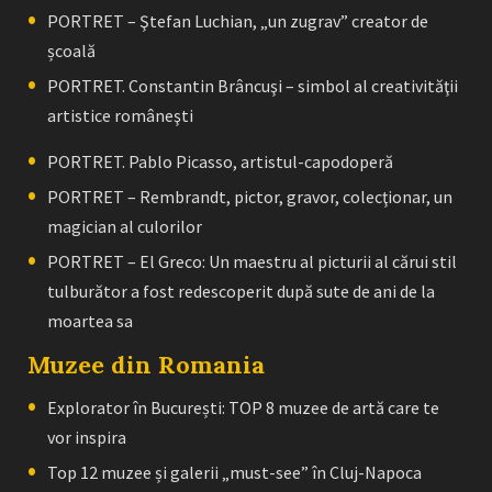
PORTRET – Ştefan Luchian, „un zugrav” creator de
școală
PORTRET. Constantin Brâncuşi – simbol al creativităţii
artistice româneşti
PORTRET. Pablo Picasso, artistul-capodoperă
PORTRET – Rembrandt, pictor, gravor, colecţionar, un
magician al culorilor
PORTRET – El Greco: Un maestru al picturii al cărui stil
tulburător a fost redescoperit după sute de ani de la
moartea sa
Muzee din Romania
Explorator în București: TOP 8 muzee de artă care te
vor inspira
Top 12 muzee și galerii „must-see” în Cluj-Napoca