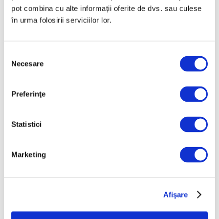
pot combina cu alte informații oferite de dvs. sau culese
16 Martie 2026
în urma folosirii serviciilor lor.
Selecția
Necesare
consimțământului
Articole recente
Preferinţe
Operele lui Pollock și
Rothko contribuie la
Statistici
elucidarea unui mister
științific vechi de zeci de
Marketing
ani
6 August 2026
Artown Now – O sută de
artiști, în anuala de artă
Afişare
urbană la Ploiești
6 August 2026