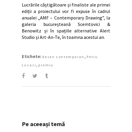
Lucrările câștigătoare și finaliste ale primei
ediții a proiectului vor fi expuse în cadrul
anualei „AMF – Contemporary Drawing”, la
galeria bucureșteană Scemtovici &
Benowitz și în spațiile alternative Alert
Studio și Art-An-Te, în toamna acestui an.
Etichete:
,
desen contemporan
Petru
,
Lucaci
premiu
Pe aceeași temă