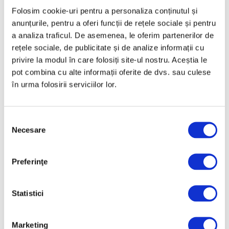
Atelierul excentric al lui Joseph
Folosim cookie-uri pentru a personaliza conținutul și
Cornell, readus la viață de Wes
anunțurile, pentru a oferi funcții de rețele sociale și pentru
Anderson
a analiza traficul. De asemenea, le oferim partenerilor de
rețele sociale, de publicitate și de analize informații cu
7 Noiembrie 2025
privire la modul în care folosiți site-ul nostru. Aceștia le
pot combina cu alte informații oferite de dvs. sau culese
în urma folosirii serviciilor lor.
Selecția
Necesare
consimțământului
Preferinţe
Patru artiste reimaginează
Brașovul, fragmentar și în
Statistici
ansamblu
28 Octombrie 2025
Marketing