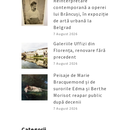
Reinterpretare
contemporană a operei
lui Brâncuși, în expoziție
de artă urbană la
Belgrad
7 August 2026
Galeriile Uffizi din
Florența, renovare fără
precedent
7 August 2026
Peisaje de Marie
Bracquemond și de
surorile Edma și Berthe
Morisot reapar public
după decenii
7 August 2026
Categorii