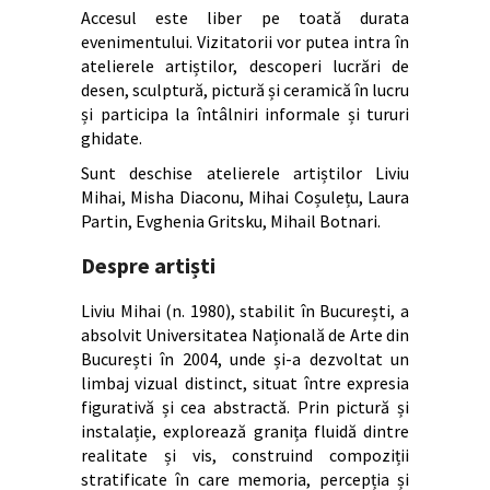
Accesul este liber pe toată durata
evenimentului. Vizitatorii vor putea intra în
atelierele artiștilor, descoperi lucrări de
desen, sculptură, pictură și ceramică în lucru
și participa la întâlniri informale și tururi
ghidate.
Sunt deschise atelierele artiștilor Liviu
Mihai, Misha Diaconu, Mihai Coșulețu, Laura
Partin, Evghenia Gritsku, Mihail Botnari.
Despre artiști
Liviu Mihai (n. 1980), stabilit în București, a
absolvit Universitatea Națională de Arte din
București în 2004, unde și-a dezvoltat un
limbaj vizual distinct, situat între expresia
figurativă și cea abstractă. Prin pictură și
instalație, explorează granița fluidă dintre
realitate și vis, construind compoziții
stratificate în care memoria, percepția și