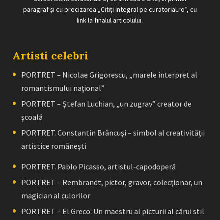
paragraf și cu precizarea „Citiți integral pe curatorial.ro”, cu
link la finalul articolului.
Artisti celebri
PORTRET – Nicolae Grigorescu, „marele interpret al
romantismului naţional”
PORTRET – Ştefan Luchian, „un zugrav” creator de
școală
PORTRET. Constantin Brâncuşi – simbol al creativităţii
artistice româneşti
PORTRET. Pablo Picasso, artistul-capodoperă
PORTRET – Rembrandt, pictor, gravor, colecţionar, un
magician al culorilor
PORTRET – El Greco: Un maestru al picturii al cărui stil