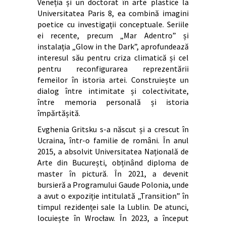
Veneția și un doctorat în arte plastice la
Universitatea Paris 8, ea combină imagini
poetice cu investigații conceptuale. Seriile
ei recente, precum „Mar Adentro” și
instalația „Glow in the Dark”, aprofundează
interesul său pentru criza climatică și cel
pentru reconfigurarea reprezentării
femeilor în istoria artei. Construiește un
dialog între intimitate și colectivitate,
între memoria personală și istoria
împărtășită.
Evghenia Gritsku s-a născut și a crescut în
Ucraina, într-o familie de români. În anul
2015, a absolvit Universitatea Națională de
Arte din București, obținând diploma de
master în pictură. În 2021, a devenit
bursieră a Programului Gaude Polonia, unde
a avut o expoziție intitulată „Transition” în
timpul rezidenței sale la Lublin. De atunci,
locuiește în Wrocław. În 2023, a început