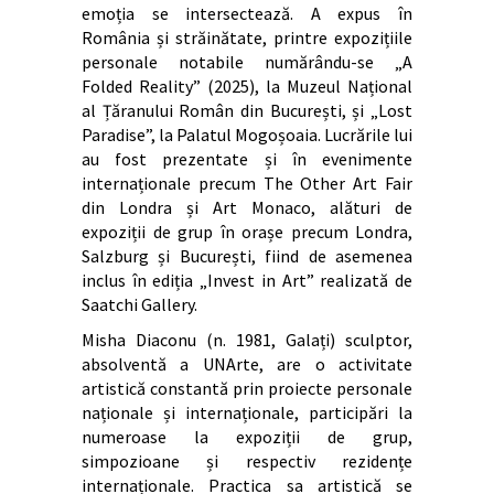
emoția se intersectează. A expus în
România și străinătate, printre expozițiile
personale notabile numărându-se „A
Folded Reality” (2025), la Muzeul Național
al Țăranului Român din București, și „Lost
Paradise”, la Palatul Mogoșoaia. Lucrările lui
au fost prezentate și în evenimente
internaționale precum The Other Art Fair
din Londra și Art Monaco, alături de
expoziții de grup în orașe precum Londra,
Salzburg și București, fiind de asemenea
inclus în ediția „Invest in Art” realizată de
Saatchi Gallery.
Misha Diaconu (n. 1981, Galați) sculptor,
absolventă a UNArte, are o activitate
artistică constantă prin proiecte personale
naționale și internaționale, participări la
numeroase la expoziții de grup,
simpozioane și respectiv rezidențe
internaționale. Practica sa artistică se