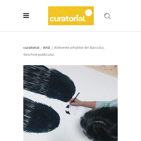
curatorial
/
Artǎ
/
Atelierele artiștilor din Baicului,
deschise publicului