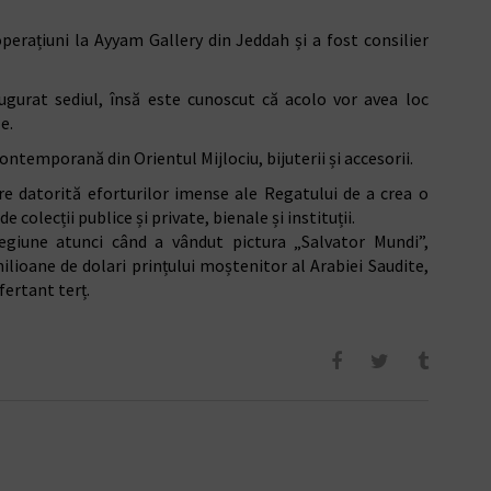
perațiuni la Ayyam Gallery din Jeddah și a fost consilier
augurat sediul, însă este cunoscut că acolo vor avea loc
e.
ontemporană din Orientul Mijlociu, bijuterii și accesorii.
ere datorită eforturilor imense ale Regatului de a crea o
e colecții publice și private, bienale și instituții.
egiune atunci când a vândut pictura „Salvator Mundi”,
ilioane de dolari prințului moștenitor al Arabiei Saudite,
ertant terț.