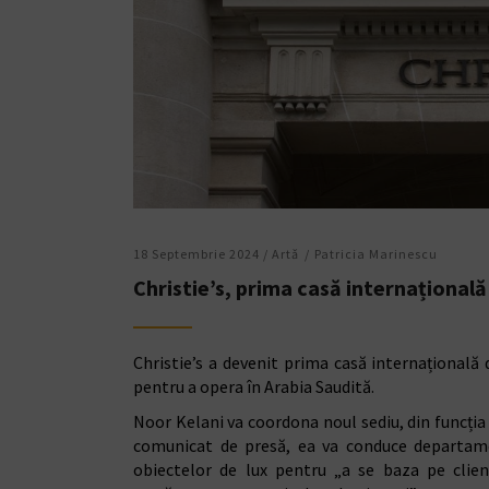
18 Septembrie 2024 /
Artǎ
Patricia Marinescu
Christie’s, prima casă internațională 
Christie’s a devenit prima casă internațională 
pentru a opera în Arabia Saudită.
Noor Kelani va coordona noul sediu, din funcția d
comunicat de presă, ea va conduce departament
obiectelor de lux pentru „a se baza pe clien