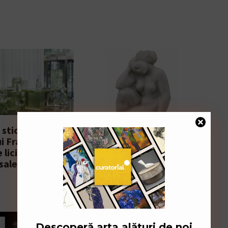
 sticlă de șapte
Sculptură de Cornel
ui Frank Gehry,
Medrea, cel mai valoros
 licitație pentru
lot în ultima licitație Alis
 sale de design
a sezonului
20 Iulie 2026
Descoperă arta alături de noi