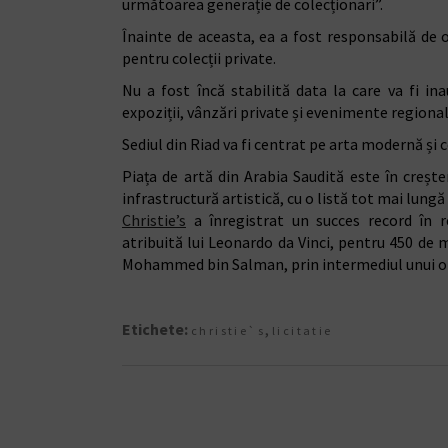
următoarea generație de colecționari”.
Înainte de aceasta, ea a fost responsabilă de o
pentru colecții private.
Nu a fost încă stabilită data la care va fi in
expoziții, vânzări private și evenimente regional
Sediul din Riad va fi centrat pe arta modernă și c
Piața de artă din Arabia Saudită este în creșt
infrastructură artistică, cu o listă tot mai lungă d
Christie’s
a înregistrat un succes record în r
atribuită lui Leonardo da Vinci, pentru 450 de m
Mohammed bin Salman, prin intermediul unui of
Etichete:
,
christie`s
licitatie