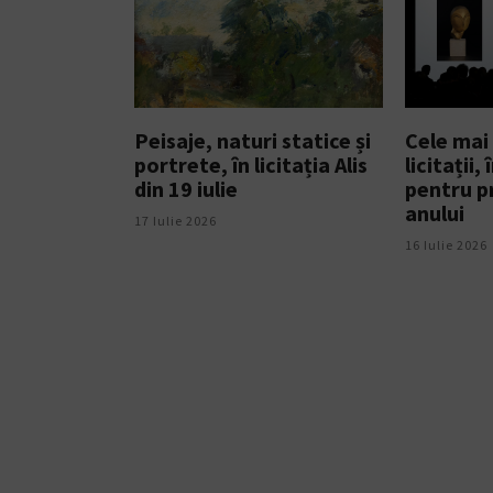
Peisaje, naturi statice și
Cele mai
portrete, în licitația Alis
licitații,
din 19 iulie
pentru p
anului
17 Iulie 2026
16 Iulie 2026