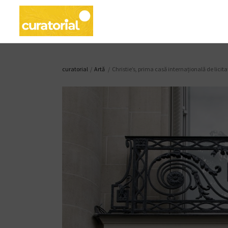
curatorial
/
Artǎ
/
Christie’s, prima casă internațională de licit