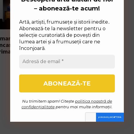
– abonează-te acum!
Artă, artiști, frumusețe și istorii inedite..
Abonează-te la newsletter pentru o
selecție curatoriată de povești din
 mari case de
Picasso vândut la
lumea artei și a frumuseții care ne
 încasări record
București
înconjoară.
rima jumătate a
16 Iulie 2026
Nu trimitem spam! Citește
politica noastră de
confidențialitate
pentru mai multe informații.