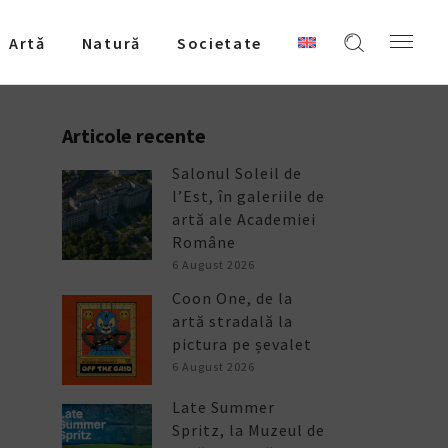
Artǎ
Natură
Societate
Articole recente
Salonul Soleil de
l’Est, în galeriile de
artă ale Academiei
Române
6 August 2026
Coon One, de la
artă stradală la
pictura pe șevalet
6 August 2026
Late Summer
Spritz, la Muzeul de