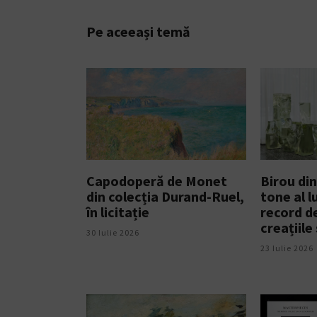
Pe aceeași temă
Capodoperă de Monet
Birou din
din colecția Durand-Ruel,
tone al l
în licitație
record de
creațiile
30 Iulie 2026
23 Iulie 2026