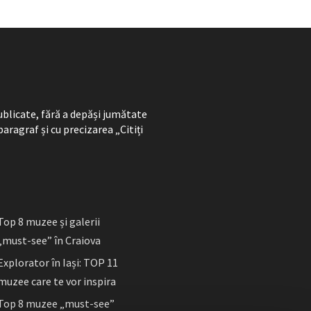
ublicate, fără a depăși jumătate
paragraf și cu precizarea „Citiți
Top 8 muzee și galerii
„must-see” în Craiova
Explorator în Iași: TOP 11
muzee care te vor inspira
Top 8 muzee „must-see”