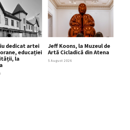
iu dedicat artei
Jeff Koons, la Muzeul de
rane, educației
Artă Cicladică din Atena
tății, la
5 August 2026
a
6