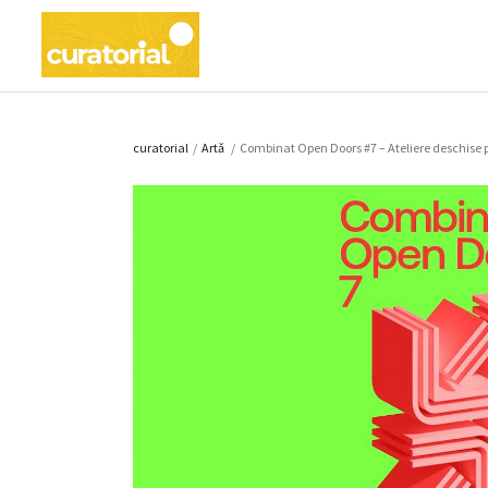
curatorial
/
Artǎ
/
Combinat Open Doors #7 – Ateliere deschise pu