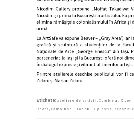
Nicodim Gallery propune „Moffat Takadiwa: Ve
Nicodim și prima la București a artistului. Ea p
elimina rămășițele colonialismului în Africa și 
urmă.
La ArtSafe va expune Beaver – „Gray Area”, iar l
grafică și sculptură a studenților de la Facul
Naționale de Arte „George Enescu” din Iași. Pro
parteneriat la Iași și la București oferă noi dime
în dialogul expresiv și vibrant al tinerilor artiști.
Printre atelierele deschise publicului vor fi c
Zidaru și Marian Zidaru.
Etichete:
,
ateliere de artisti
Combinat Open
,
,
Doors
combinatul fondului plastic
expoziti