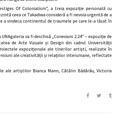
stiges Of Colonialism”, a treia expoziție personală cu
rezintă ceea ce Takadiwa consideră a fi nevoia urgentă de a
de a vindeca continentul de traumele pe care le-a lăsat în
a UNAgaleria va fi deschisă „Conexiuni 2.24” – expoziție de
tatea de Arte Vizuale și Design din cadrul Universității
iectele expoziționale ale tinerilor artiști, realizate în
nsiuni ale creativității și relațiilor interumane, reflectate
ele ale artiștilor Bianca Mann, Cătălin Bădărău, Victoria
e