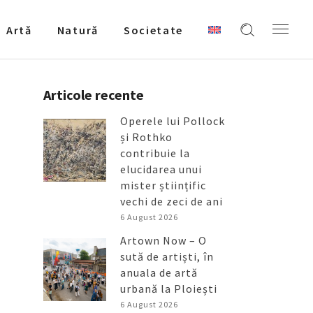
Artǎ
Natură
Societate
Articole recente
Operele lui Pollock
și Rothko
contribuie la
elucidarea unui
mister științific
vechi de zeci de ani
6 August 2026
Artown Now – O
sută de artiști, în
anuala de artă
urbană la Ploiești
6 August 2026