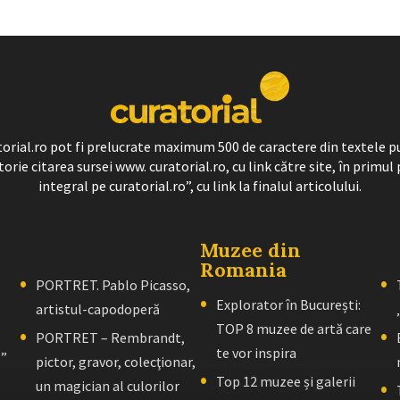
ratorial.ro pot fi prelucrate maximum 500 de caractere din textele p
torie citarea sursei www. curatorial.ro, cu link către site, în primul 
integral pe curatorial.ro”, cu link la finalul articolului.
Muzee din
Romania
PORTRET. Pablo Picasso,
Explorator în București:
artistul-capodoperă
TOP 8 muzee de artă care
PORTRET – Rembrandt,
te vor inspira
l”
pictor, gravor, colecţionar,
Top 12 muzee și galerii
un magician al culorilor