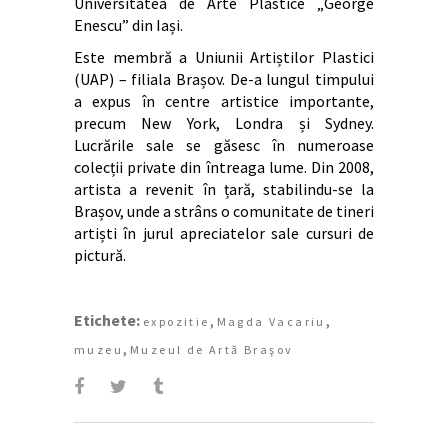
Universitatea de Arte Plastice „George
Enescu” din Iași.
Este membră a Uniunii Artiștilor Plastici
(UAP) – filiala Brașov. De-a lungul timpului
a expus în centre artistice importante,
precum New York, Londra și Sydney.
Lucrările sale se găsesc în numeroase
colecții private din întreaga lume. Din 2008,
artista a revenit în țară, stabilindu-se la
Brașov, unde a strâns o comunitate de tineri
artiști în jurul apreciatelor sale cursuri de
pictură.
Etichete:
,
,
expozitie
Magda Vacariu
,
muzeu
Muzeul de Artă Braşov