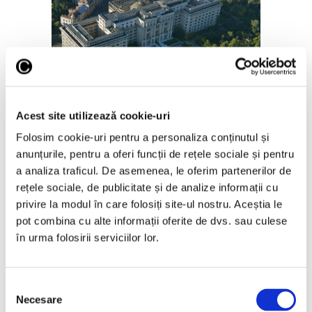
Salonul Soleil de l’Est, în galeriile
de artă ale Academiei Române
Acest site utilizează cookie-uri
6 August 2026
Folosim cookie-uri pentru a personaliza conținutul și
anunțurile, pentru a oferi funcții de rețele sociale și pentru
a analiza traficul. De asemenea, le oferim partenerilor de
rețele sociale, de publicitate și de analize informații cu
privire la modul în care folosiți site-ul nostru. Aceștia le
Articole recente
pot combina cu alte informații oferite de dvs. sau culese
în urma folosirii serviciilor lor.
Reinterpretare
contemporană a operei
lui Brâncuși, în expoziție
Selecția
de artă urbană la
Necesare
consimțământului
Belgrad