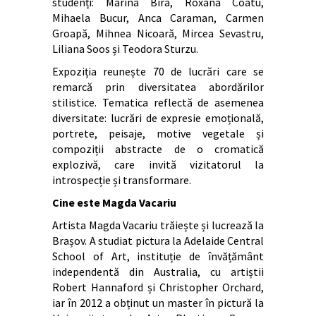
studenți: Marina Bira, Roxana Coatu,
Mihaela Bucur, Anca Caraman, Carmen
Groapă, Mihnea Nicoară, Mircea Sevastru,
Liliana Soos și Teodora Sturzu.
Expoziția reunește 70 de lucrări care se
remarcă prin diversitatea abordărilor
stilistice. Tematica reflectă de asemenea
diversitate: lucrări de expresie emoțională,
portrete, peisaje, motive vegetale și
compoziții abstracte de o cromatică
explozivă, care invită vizitatorul la
introspecție și transformare.
Cine este Magda Vacariu
Artista Magda Vacariu trăiește și lucrează la
Brașov. A studiat pictura la Adelaide Central
School of Art, instituție de învățământ
independentă din Australia, cu artiștii
Robert Hannaford și Christopher Orchard,
iar în 2012 a obținut un master în pictură la