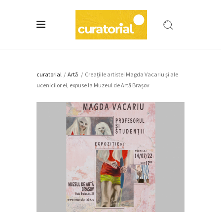
curatorial
/
Artǎ
/
Creațiile artistei Magda Vacariu și ale
ucenicilor ei, expuse la Muzeul de Artă Brașov