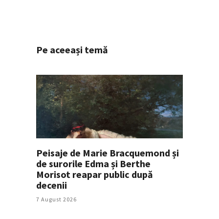
Pe aceeași temă
Peisaje de Marie Bracquemond și
de surorile Edma și Berthe
Morisot reapar public după
decenii
7 August 2026