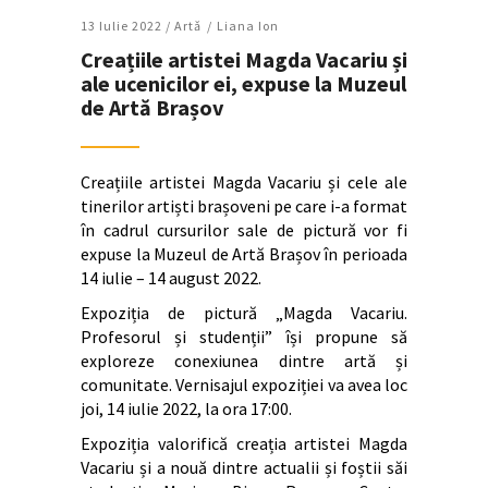
13 Iulie 2022 /
Artǎ
Liana Ion
Creațiile artistei Magda Vacariu și
ale ucenicilor ei, expuse la Muzeul
de Artă Brașov
Creațiile artistei Magda Vacariu și cele ale
tinerilor artiști brașoveni pe care i-a format
în cadrul cursurilor sale de pictură vor fi
expuse la Muzeul de Artă Brașov în perioada
14 iulie – 14 august 2022.
Expoziția de pictură „Magda Vacariu.
Profesorul și studenții” își propune să
exploreze conexiunea dintre artă și
comunitate. Vernisajul expoziției va avea loc
joi, 14 iulie 2022, la ora 17:00.
Expoziția valorifică creația artistei Magda
Vacariu și a nouă dintre actualii și foștii săi