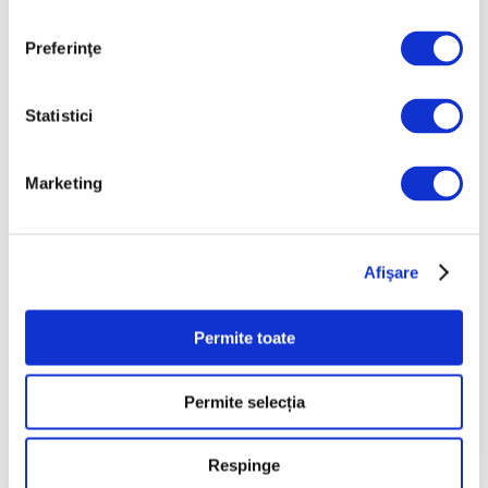
7 August 2026
Preferinţe
Galeriile Uffizi din
Florența, renovare fără
precedent
Statistici
7 August 2026
Peisaje de Marie
Marketing
Bracquemond și de
surorile Edma și Berthe
Morisot reapar public
Afişare
după decenii
7 August 2026
Permite toate
Categorii
Permite selecția
Artǎ
Natură
Respinge