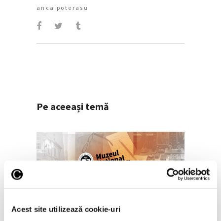
anca poterasu
Pe aceeași temă
„Disclosures”, expoziție
Acest site utilizează cookie-uri