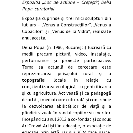
Expozitia „Loc de actiune – Crețești”, Delia
Popa, curatorial
Expoziția cuprinde și trei mici sculpturi din
lut ars – „Venus a Construcțiilor”, „Venus a
Copacilor” și „Venus de la Vidra”, realizate
anul acesta.
Delia Popa (n. 1980, București) lucrează cu
medii precum pictură, video, instalație,
performance și proiecte participative.
Tema sa actuală de cercetare este
reprezentarea peisajului rural și a
topografiei locale în relație cu
conștientizarea ecologică, cu gentrificarea
și cu agricultura. Activează și ca pedagogă
de artă și mediatoare culturală și contribuie
la dezvoltarea abilităților de viață și a
gândirii vizuale în rândul copiilor și tinerilor.
Începând cu anul 2013 a co-fondat și condus
ArtCrowd-Artiști în educație, o asociație de
educație prin artă, iar din 2024 face parte,