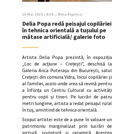
16 Mai 2025 /
Artǎ
Mina Popescu
Delia Popa redă peisajul copilăriei
în tehnica orientală a tușului pe
mătase artificială/ galerie foto
Artista Delia Popa prezintă, în expoziția
„Loc de acțiune – Crețești”, deschisă la
Galeria Anca Poterașu din București, satul
Crețești din comuna Vidra, locul copilăriei și
al familiei, acolo unde vrea să revină pentru
a înființa un Centru Cultural cu activități
pentru copii și tineri. Pe lucrări de patru
metri lungime, artista a redat peisajul rural
în tuș, amintind de tehnica orientală.
Scopul artistei este de a pune în valoare un
patrimoniu marginalizat prin lucrări de
pictură, sculptură și ceramică. Acestea