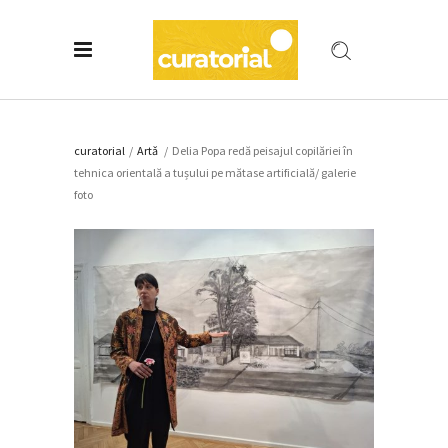
curatorial
/
Artǎ
/
Delia Popa redă peisajul copilăriei în
tehnica orientală a tușului pe mătase artificială/ galerie
foto