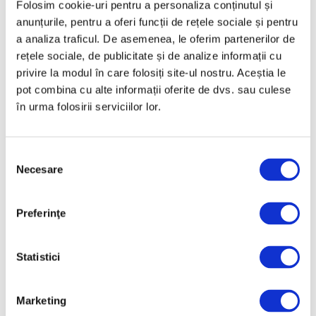
internațională de grup la Muzeul
Folosim cookie-uri pentru a personaliza conținutul și
Național al Literaturii Române
anunțurile, pentru a oferi funcții de rețele sociale și pentru
6 August 2026
a analiza traficul. De asemenea, le oferim partenerilor de
rețele sociale, de publicitate și de analize informații cu
privire la modul în care folosiți site-ul nostru. Aceștia le
pot combina cu alte informații oferite de dvs. sau culese
în urma folosirii serviciilor lor.
Selecția
Necesare
consimțământului
Salonul Soleil de l’Est, în galeriile
Preferinţe
de artă ale Academiei Române
6 August 2026
Statistici
Marketing