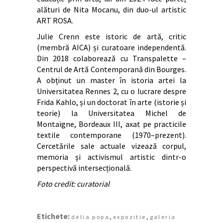
alături de Nita Mocanu, din duo-ul artistic
ART ROSA.
Julie Crenn este istoric de artă, critic
(membră AICA) și curatoare independentă.
Din 2018 colaborează cu Transpalette –
Centrul de Artă Contemporană din Bourges.
A obținut un master în istoria artei la
Universitatea Rennes 2, cu o lucrare despre
Frida Kahlo, și un doctorat în arte (istorie și
teorie) la Universitatea Michel de
Montaigne, Bordeaux III, axat pe practicile
textile contemporane (1970–prezent).
Cercetările sale actuale vizează corpul,
memoria și activismul artistic dintr-o
perspectivă intersecțională.
Foto credit: curatorial
Etichete:
,
,
delia popa
expozitie
galeria