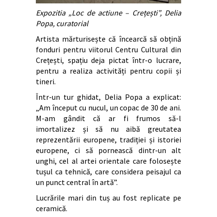
Expozitia „Loc de actiune – Crețești”, Delia
Popa, curatorial
Artista mărturisește că încearcă să obțină
fonduri pentru viitorul Centru Cultural din
Crețești, spațiu deja pictat într-o lucrare,
pentru a realiza activități pentru copii și
tineri.
Într-un tur ghidat, Delia Popa a explicat:
„Am început cu nucul, un copac de 30 de ani.
M-am gândit că ar fi frumos să-l
imortalizez și să nu aibă greutatea
reprezentării europene, tradiției și istoriei
europene, ci să pornească dintr-un alt
unghi, cel al artei orientale care folosește
tușul ca tehnică, care considera peisajul ca
un punct central în artă”.
Lucrările mari din tuș au fost replicate pe
ceramică.