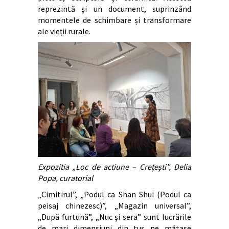
reprezintă și un document, suprinzând
momentele de schimbare și transformare
ale vieții rurale.
Expozitia „Loc de actiune – Crețești”, Delia
Popa, curatorial
„Cimitirul”, „Podul ca Shan Shui (Podul ca
peisaj chinezesc)”, „Magazin universal”,
„După furtună”, „Nuc și sera” sunt lucrările
de mari dimensiuni din tuș pe mătase