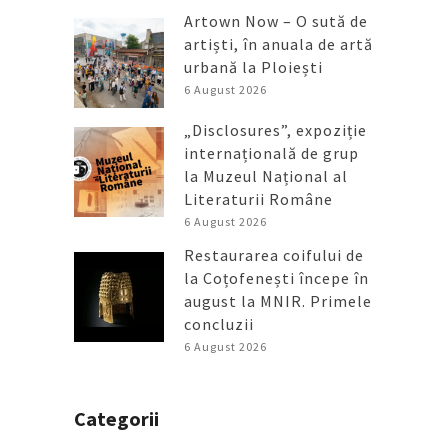
Artown Now – O sută de
artiști, în anuala de artă
urbană la Ploiești
6 August 2026
„Disclosures”, expoziție
internațională de grup
la Muzeul Național al
Literaturii Române
6 August 2026
Restaurarea coifului de
la Coțofenești începe în
august la MNIR. Primele
concluzii
6 August 2026
Categorii