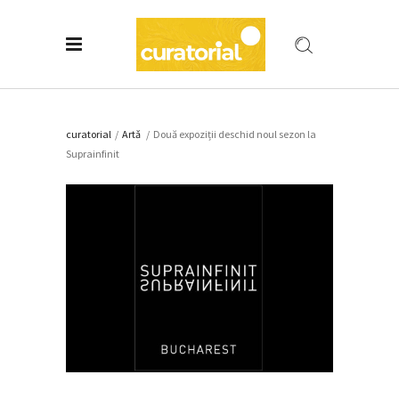
curatorial
/
Artǎ
/
Două expoziții deschid noul sezon la
Suprainfinit