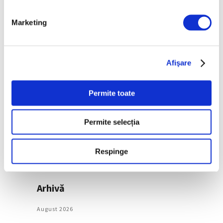
după decenii
7 August 2026
Marketing
Categorii
Afişare
Artǎ
Natură
Permite toate
Societate
Permite selecția
Urmăreşte-ne pe
Respinge
Arhivă
August 2026