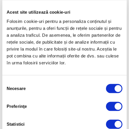
Acest site utilizează cookie-uri
Articole recente
Folosim cookie-uri pentru a personaliza conținutul și
anunțurile, pentru a oferi funcții de rețele sociale și pentru
Reinterpretare
a analiza traficul. De asemenea, le oferim partenerilor de
contemporană a operei
rețele sociale, de publicitate și de analize informații cu
lui Brâncuși, în expoziție
privire la modul în care folosiți site-ul nostru. Aceștia le
de artă urbană la
pot combina cu alte informații oferite de dvs. sau culese
Belgrad
în urma folosirii serviciilor lor.
7 August 2026
Galeriile Uffizi din
Florența, renovare fără
Selecția
precedent
Necesare
consimțământului
7 August 2026
Peisaje de Marie
Preferinţe
Bracquemond și de
surorile Edma și Berthe
Statistici
Morisot reapar public