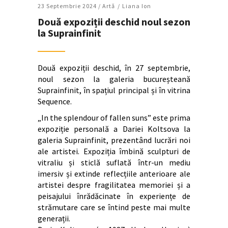
23 Septembrie 2024 /
Artǎ
Liana Ion
Două expoziții deschid noul sezon
la Suprainfinit
Două expoziții deschid, în 27 septembrie,
noul sezon la galeria bucureșteană
Suprainfinit, în spațiul principal și în vitrina
Sequence.
„In the splendour of fallen suns” este prima
expoziție personală a Dariei Koltsova la
galeria Suprainfinit, prezentând lucrări noi
ale artistei. Expoziția îmbină sculpturi de
vitraliu și sticlă suflată într-un mediu
imersiv și extinde reflecțiile anterioare ale
artistei despre fragilitatea memoriei și a
peisajului înrădăcinate în experiențe de
strămutare care se întind peste mai multe
generații.