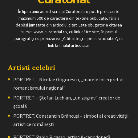
În lipsa unui acord scris al Curatorial.ro pot fi prelucrate
maximum 500 de caractere din textele publicate, fără a
depăși jumătate din articolul citat. Este obligatorie citarea
sursei www. curatorial.ro, cu link către site, în primul
paragraf și cu precizarea „Citiți integral pe curatorial.ro”, cu
link la finalul articolului.
Artisti celebri
PORTRET – Nicolae Grigorescu, „marele interpret al
romantismului naţional”
PORTRET – Ştefan Luchian, „un zugrav” creator de
școală
PORTRET. Constantin Brâncuşi – simbol al creativităţii
artistice româneşti
PORTRET. Pablo Picasso, artistul-capodoperă