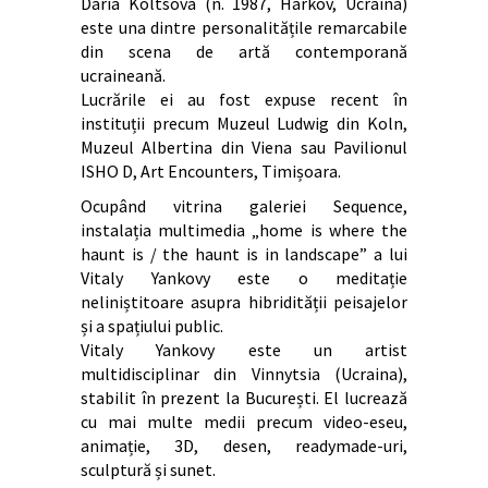
Daria Koltsova (n. 1987, Harkov, Ucraina)
este una dintre personalitățile remarcabile
din scena de artă contemporană
ucraineană.
Lucrările ei au fost expuse recent în
instituții precum Muzeul Ludwig din Koln,
Muzeul Albertina din Viena sau Pavilionul
ISHO D, Art Encounters, Timișoara.
Ocupând vitrina galeriei Sequence,
instalația multimedia „home is where the
haunt is / the haunt is in landscape” a lui
Vitaly Yankovy este o meditație
neliniștitoare asupra hibridității peisajelor
și a spațiului public.
Vitaly Yankovy este un artist
multidisciplinar din Vinnytsia (Ucraina),
stabilit în prezent la București. El lucrează
cu mai multe medii precum video-eseu,
animație, 3D, desen, readymade-uri,
sculptură și sunet.