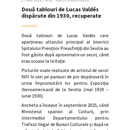
27 Mai 2026 /
Artǎ
Patricia Marinescu
Două tablouri de Lucas Valdés
dispărute din 1930, recuperate
Două tablouri de Lucas Valdés care
aparțineau altarului principal al bisericii
Spitalului Preoților Preasfințiți din Sevilia au
fost găsite după aproximativ un secol, când
erau scoase la licitație.
Picturile ovale realizate de artistul de secol
XVII în ulei pe panouri de pin dispăruseră în
urma împrumutării lor pentru Expoziția
Iberoamericană de la Sevilia (mai 1929 –
iunie 1930).
Ancheta a început în septembrie 2025, când
Ministerul spaniol al Culturii, prin
intermediul Departamentului pentru
Traficul Ilegal de Bunuri Culturale și după ce