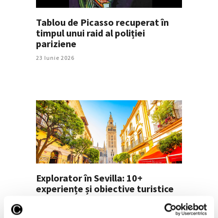
Tablou de Picasso recuperat în
timpul unui raid al poliției
pariziene
23 Iunie 2026
Explorator în Sevilla: 10+
experiențe și obiective turistice
de vizitat
19 Iunie 2026