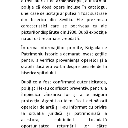
a fost alertat de Arhiepiscopie, a informat
poliția că două opere incluse în catalogul
unei case de licitații ar putea fi fost sustrase
din biserica din Sevilia. Ele prezentau
caracteristici care se potriveau cu ale
picturilor dispărute din 1930. După expoziție
nu au fost returnate vreodată.
În urma informațiilor primite, Brigada de
Patrimoniu Istoric a demarat investigațiile
pentru a verifica proveniența operelor și a
stabili dacă era vorba despre piesele de la
biserica spitalului.
După ce a fost confirmată autenticitatea,
polițiștii le-au confiscat preventiv, pentru a
împiedica vânzarea lor și a le asigura
protecția. Agenții au identificat deținătorii
operelor de artă și i-au informat cu privire
la situația juridică și patrimonială a
acestora, subliniind totodată
oportunitatea returnării lor către