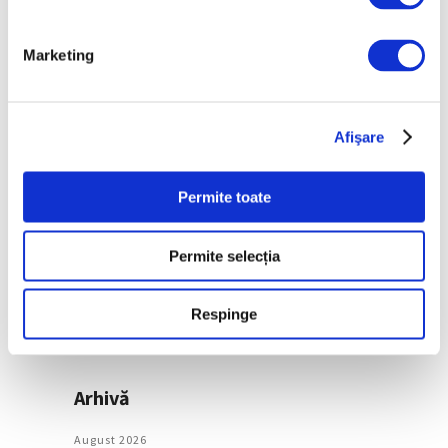
de artă urbană la
Belgrad
7 August 2026
Marketing
Categorii
Afişare
Artǎ
Permite toate
Natură
Societate
Permite selecția
Urmăreşte-ne pe
Respinge
Arhivă
August 2026