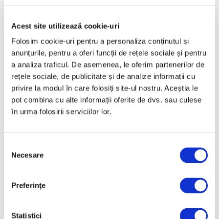
Acest site utilizează cookie-uri
Folosim cookie-uri pentru a personaliza conținutul și
anunțurile, pentru a oferi funcții de rețele sociale și pentru
Articole recente
a analiza traficul. De asemenea, le oferim partenerilor de
Femei în artă –
rețele sociale, de publicitate și de analize informații cu
Elizabeth Murray,
privire la modul în care folosiți site-ul nostru. Aceștia le
pionieră a unei practici
pot combina cu alte informații oferite de dvs. sau culese
picturale pline de viață
în urma folosirii serviciilor lor.
10 August 2026
Casele degradate din
Selecția
Munții Apuseni, într-o
Necesare
consimțământului
expoziție la Iași
10 August 2026
Preferinţe
Reinterpretare
contemporană a operei
lui Brâncuși, în expoziție
Statistici