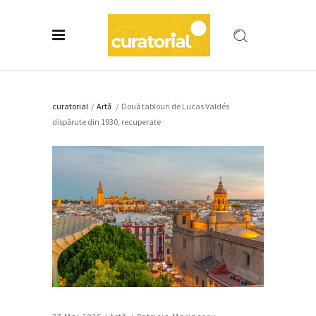
curatorial
/
Artǎ
/
Două tablouri de Lucas Valdés
dispărute din 1930, recuperate