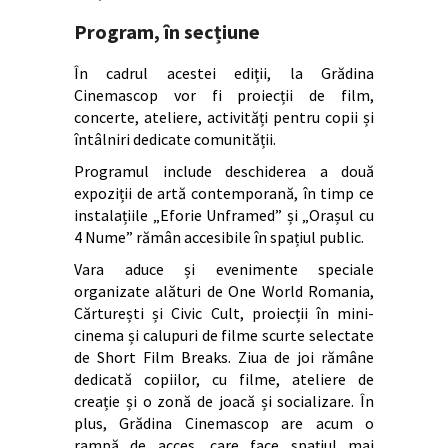
Program, în secțiune
În cadrul acestei ediții, la Grădina
Cinemascop vor fi proiecții de film,
concerte, ateliere, activități pentru copii și
întâlniri dedicate comunității.
Programul include deschiderea a două
expoziții de artă contemporană, în timp ce
instalațiile „Eforie Unframed” și „Orașul cu
4 Nume” rămân accesibile în spațiul public.
Vara aduce și evenimente speciale
organizate alături de One World Romania,
Cărturești și Civic Cult, proiecții în mini-
cinema și calupuri de filme scurte selectate
de Short Film Breaks. Ziua de joi rămâne
dedicată copiilor, cu filme, ateliere de
creație și o zonă de joacă și socializare. În
plus, Grădina Cinemascop are acum o
rampă de acces, care face spațiul mai