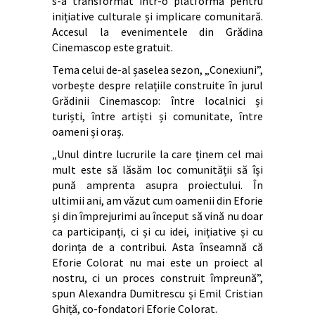
s-a transformat într-o platformă pentru
inițiative culturale și implicare comunitară.
Accesul la evenimentele din Grădina
Cinemascop este gratuit.
Tema celui de-al șaselea sezon, „Conexiuni”,
vorbește despre relațiile construite în jurul
Grădinii Cinemascop: între localnici și
turiști, între artiști și comunitate, între
oameni și oraș.
„Unul dintre lucrurile la care ținem cel mai
mult este să lăsăm loc comunității să își
pună amprenta asupra proiectului. În
ultimii ani, am văzut cum oamenii din Eforie
și din împrejurimi au început să vină nu doar
ca participanți, ci și cu idei, inițiative și cu
dorința de a contribui. Asta înseamnă că
Eforie Colorat nu mai este un proiect al
nostru, ci un proces construit împreună”,
spun Alexandra Dumitrescu și Emil Cristian
Ghiță, co-fondatori Eforie Colorat.