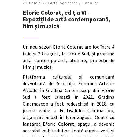
23 Iunie 2026 /
Artǎ
,
Societate
Liana Ion
Eforie Colorat, ediția VI –
Expoziții de artă contemporană,
film și muzică
Un nou sezon Eforie Colorat are loc între 4
iulie și 23 august, la Eforie Sud, și propune
artă contemporană, ateliere, proiecții de
film și muzică.
Platforma culturală și comunitară
dezvoltată de Asociația Forumul Artelor
Vizuale în Grădina Cinemascop din Eforie
Sud a fost lansată în 2021. Grădina
Cinemascop a fost redeschisă în 2018, cu
prima ediție a Festivalului Cinemascop,
organizat anual în luna august. Odată cu
lansarea Eforie Colorat, spațiul a devenit
accesibil publicului pe toată durata verii și