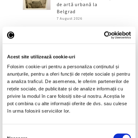
de artă urbană la
Belgrad
7 August 2026
Galeriile Uffizi din
Florența, renovare fără
precedent
7 August 2026
Acest site utilizează cookie-uri
Peisaje de Marie
Folosim cookie-uri pentru a personaliza conținutul și
Bracquemond și de
anunțurile, pentru a oferi funcții de rețele sociale și pentru
surorile Edma și Berthe
a analiza traficul. De asemenea, le oferim partenerilor de
Morisot reapar public
rețele sociale, de publicitate și de analize informații cu
după decenii
privire la modul în care folosiți site-ul nostru. Aceștia le
7 August 2026
pot combina cu alte informații oferite de dvs. sau culese
în urma folosirii serviciilor lor.
Categorii
Selecția
Artǎ