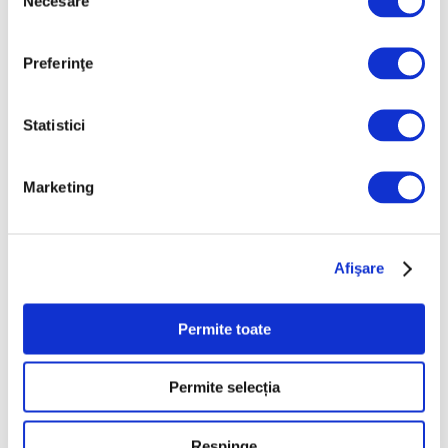
Necesare
consimțământului
Natură
Societate
Preferinţe
Urmăreşte-ne pe
Statistici
Marketing
Arhivă
August 2026
Afişare
Iulie 2026
Iunie 2026
Permite toate
Mai 2026
Aprilie 2026
Permite selecția
Martie 2026
Respinge
Februarie 2026