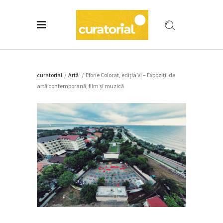
curatorial
/
Artǎ
/
Eforie Colorat, ediția VI – Expoziții de
artă contemporană, film și muzică