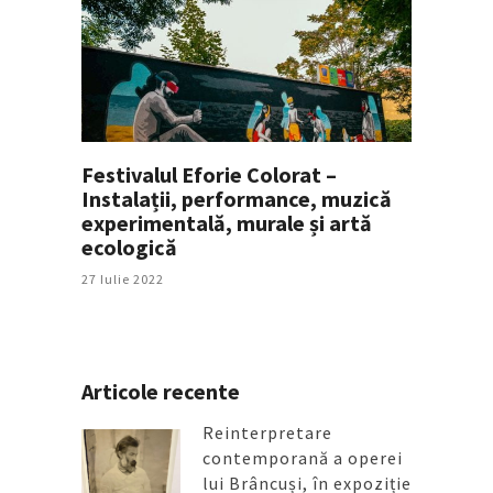
Festivalul Eforie Colorat –
Instalații, performance, muzică
experimentală, murale și artă
ecologică
27 Iulie 2022
Articole recente
Reinterpretare
contemporană a operei
lui Brâncuși, în expoziție