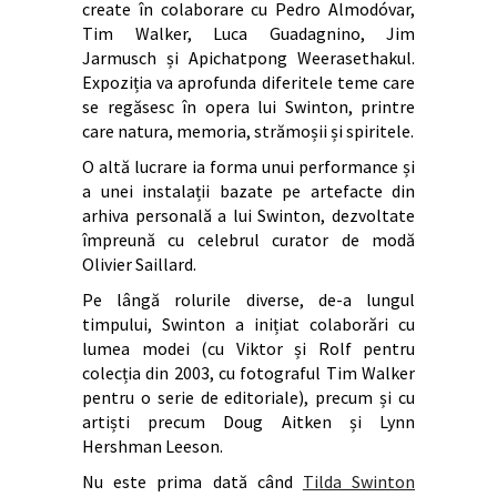
create în colaborare cu Pedro Almodóvar,
Tim Walker, Luca Guadagnino, Jim
Jarmusch și Apichatpong Weerasethakul.
Expoziția va aprofunda diferitele teme care
se regăsesc în opera lui Swinton, printre
care natura, memoria, strămoșii și spiritele.
O altă lucrare ia forma unui performance și
a unei instalații bazate pe artefacte din
arhiva personală a lui Swinton, dezvoltate
împreună cu celebrul curator de modă
Olivier Saillard.
Pe lângă rolurile diverse, de-a lungul
timpului, Swinton a inițiat colaborări cu
lumea modei (cu Viktor și Rolf pentru
colecția din 2003, cu fotograful Tim Walker
pentru o serie de editoriale), precum și cu
artiști precum Doug Aitken și Lynn
Hershman Leeson.
Nu este prima dată când
Tilda Swinton