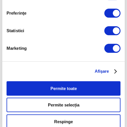
picturale pline de viață
10 August 2026
Preferinţe
Casele degradate din
Munții Apuseni, într-o
expoziție la Iași
Statistici
10 August 2026
Reinterpretare
Marketing
contemporană a operei
lui Brâncuși, în expoziție
de artă urbană la
Afişare
Belgrad
7 August 2026
Permite toate
Categorii
Permite selecția
Artǎ
Respinge
Natură