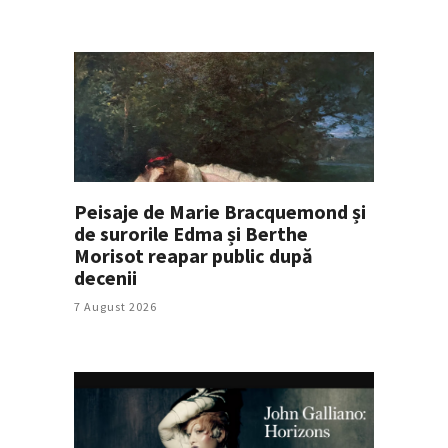
Peisaje de Marie Bracquemond și
de surorile Edma și Berthe
Morisot reapar public după
decenii
7 August 2026