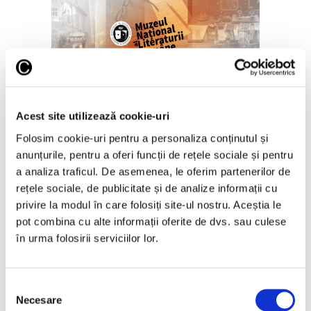
„Disclosures”, expoziție
internațională de grup la Muzeul
Acest site utilizează cookie-uri
Național al Literaturii Române
Folosim cookie-uri pentru a personaliza conținutul și
6 August 2026
anunțurile, pentru a oferi funcții de rețele sociale și pentru
a analiza traficul. De asemenea, le oferim partenerilor de
rețele sociale, de publicitate și de analize informații cu
privire la modul în care folosiți site-ul nostru. Aceștia le
pot combina cu alte informații oferite de dvs. sau culese
Articole recente
în urma folosirii serviciilor lor.
Femei în artă –
Elizabeth Murray,
Selecția
pionieră a unei practici
Necesare
consimțământului