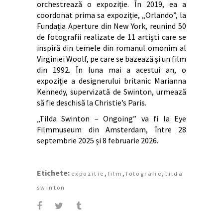
orchestrează o expoziție. În 2019, ea a
coordonat prima sa expoziție, „Orlando”, la
Fundația Aperture din New York, reunind 50
de fotografii realizate de 11 artiști care se
inspiră din temele din romanul omonim al
Virginiei Woolf, pe care se bazează și un film
din 1992. În luna mai a acestui an, o
expoziție a designerului britanic Marianna
Kennedy, supervizată de Swinton, urmează
să fie deschisă la Christie’s Paris.
„Tilda Swinton – Ongoing” va fi la Eye
Filmmuseum din Amsterdam, între 28
septembrie 2025 și 8 februarie 2026.
Etichete:
,
,
,
expozitie
film
fotografie
tilda
swinton