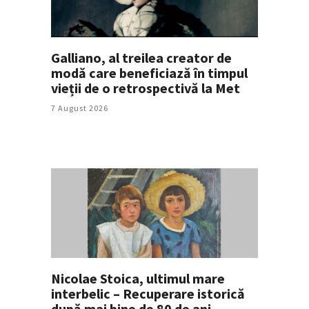
Galliano, al treilea creator de
modă care beneficiază în timpul
vieții de o retrospectivă la Met
7 August 2026
Nicolae Stoica, ultimul mare
interbelic – Recuperare istorică
după mai bine de 80 de ani