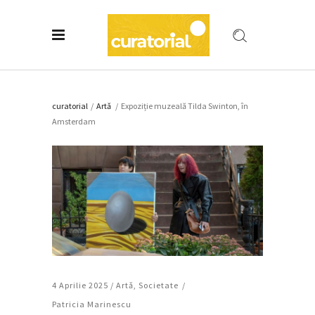
curatorial
/
Artǎ
/
Expoziție muzeală Tilda Swinton, în
Amsterdam
4 Aprilie 2025 /
Artǎ
,
Societate
Patricia Marinescu