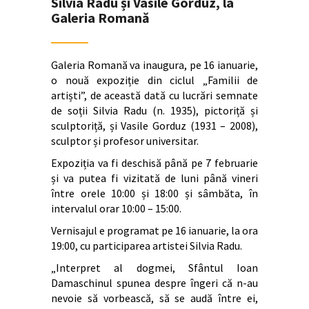
Silvia Radu și Vasile Gorduz, la
Galeria Romană
Galeria Romană va inaugura, pe 16 ianuarie,
o nouă expoziție din ciclul „Familii de
artiști”, de această dată cu lucrări semnate
de soții Silvia Radu (n. 1935), pictoriță și
sculptoriță, și Vasile Gorduz (1931 – 2008),
sculptor și profesor universitar.
Expoziția va fi deschisă până pe 7 februarie
și va putea fi vizitată de luni până vineri
între orele 10:00 și 18:00 și sâmbăta, în
intervalul orar 10:00 – 15:00.
Vernisajul e programat pe 16 ianuarie, la ora
19:00, cu participarea artistei Silvia Radu.
„Interpret al dogmei, Sfântul Ioan
Damaschinul spunea despre îngeri că n-au
nevoie să vorbească, să se audă între ei,