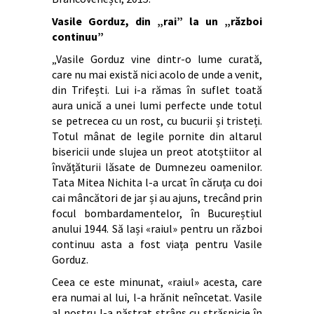
Vasile Gorduz, din „rai” la un „război
continuu”
„Vasile Gorduz vine dintr-o lume curată,
care nu mai există nici acolo de unde a venit,
din Trifești. Lui i-a rămas în suflet toată
aura unică a unei lumi perfecte unde totul
se petrecea cu un rost, cu bucurii și tristeți.
Totul mânat de legile pornite din altarul
bisericii unde slujea un preot atotștiitor al
învățăturii lăsate de Dumnezeu oamenilor.
Tata Mitea Nichita l-a urcat în căruța cu doi
cai mâncători de jar și au ajuns, trecând prin
focul bombardamentelor, în Bucureștiul
anului 1944. Să lași «raiul» pentru un război
continuu asta a fost viața pentru Vasile
Gorduz.
Ceea ce este minunat, «raiul» acesta, care
era numai al lui, l-a hrănit neîncetat. Vasile
al nostru l-a păstrat strâns cu strășnicie în