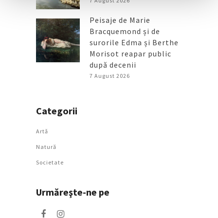
7 August 2026
Peisaje de Marie
Bracquemond și de
surorile Edma și Berthe
Morisot reapar public
după decenii
7 August 2026
Categorii
Artǎ
Natură
Societate
Urmăreşte-ne pe