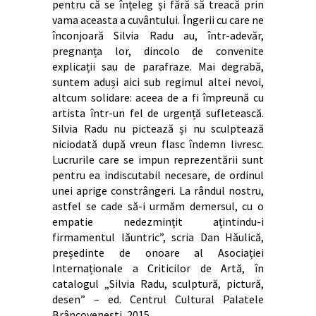
pentru că se înțeleg și fără să treacă prin
vama aceasta a cuvântului. Îngerii cu care ne
înconjoară Silvia Radu au, într-adevăr,
pregnanța lor, dincolo de convenite
explicații sau de parafraze. Mai degrabă,
suntem aduși aici sub regimul altei nevoi,
altcum solidare: aceea de a fi împreună cu
artista într-un fel de urgență sufletească.
Silvia Radu nu pictează și nu sculptează
niciodată după vreun flasc îndemn livresc.
Lucrurile care se impun reprezentării sunt
pentru ea indiscutabil necesare, de ordinul
unei aprige constrângeri. La rândul nostru,
astfel se cade să-i urmăm demersul, cu o
empatie nedezmințit ațintindu-i
firmamentul lăuntric”, scria Dan Hăulică,
președinte de onoare al Asociației
Internaționale a Criticilor de Artă, în
catalogul „Silvia Radu, sculptură, pictură,
desen” – ed. Centrul Cultural Palatele
Brâncovenești, 2015.