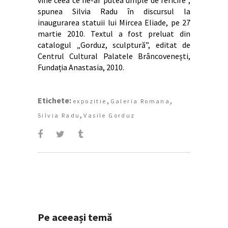
vine ceea ce ne-ar putea umple de fericire”,
spunea Silvia Radu în discursul la
inaugurarea statuii lui Mircea Eliade, pe 27
martie 2010. Textul a fost preluat din
catalogul „Gorduz, sculptură”, editat de
Centrul Cultural Palatele Brâncovenești,
Fundația Anastasia, 2010.
Etichete:
,
,
expozitie
Galeria Romana
,
Silvia Radu
Vasile Gorduz
Pe aceeași temă