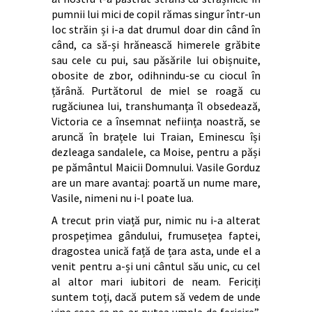
pumnii lui mici de copil rămas singur într-un
loc străin și i-a dat drumul doar din când în
când, ca să-și hrănească himerele grăbite
sau cele cu pui, sau păsările lui obișnuite,
obosite de zbor, odihnindu-se cu ciocul în
țărână. Purtătorul de miel se roagă cu
rugăciunea lui, transhumanța îl obsedează,
Victoria ce a însemnat neființa noastră, se
aruncă în brațele lui Traian, Eminescu își
dezleaga sandalele, ca Moise, pentru a păși
pe pământul Maicii Domnului. Vasile Gorduz
are un mare avantaj: poartă un nume mare,
Vasile, nimeni nu i-l poate lua.
A trecut prin viață pur, nimic nu i-a alterat
prospețimea gândului, frumusețea faptei,
dragostea unică față de țara asta, unde el a
venit pentru a-și uni cântul său unic, cu cel
al altor mari iubitori de neam. Fericiți
suntem toți, dacă putem să vedem de unde