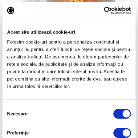
Acest site utilizează cookie-uri
„Disclosures”, expoziție
Folosim cookie-uri pentru a personaliza conținutul și
internațională de grup la Muzeul
anunțurile, pentru a oferi funcții de rețele sociale și pentru
Național al Literaturii Române
a analiza traficul. De asemenea, le oferim partenerilor de
6 August 2026
rețele sociale, de publicitate și de analize informații cu
privire la modul în care folosiți site-ul nostru. Aceștia le
pot combina cu alte informații oferite de dvs. sau culese
în urma folosirii serviciilor lor.
Selecția
Necesare
consimțământului
Preferinţe
Salonul Soleil de l’Est, în galeriile