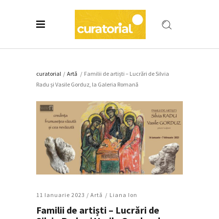
curatorial
/
Artǎ
/
Familii de artiști – Lucrări de Silvia
Radu și Vasile Gorduz, la Galeria Romană
11 Ianuarie 2023 /
Artǎ
Liana Ion
Familii de artiști – Lucrări de