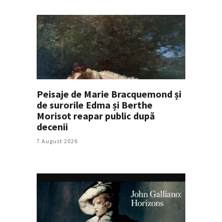
Peisaje de Marie Bracquemond și
de surorile Edma și Berthe
Morisot reapar public după
decenii
7 August 2026