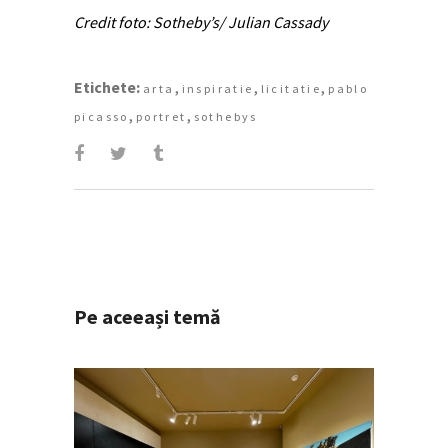
Credit foto: Sotheby’s/ Julian Cassady
Etichete:
,
,
,
arta
inspiratie
licitatie
pablo
,
,
picasso
portret
sothebys
Pe aceeași temă