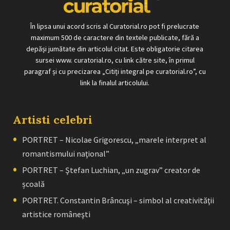
În lipsa unui acord scris al Curatorial.ro pot fi prelucrate
maximum 500 de caractere din textele publicate, fără a
depăși jumătate din articolul citat. Este obligatorie citarea
sursei www. curatorial.ro, cu link către site, în primul
paragraf și cu precizarea „Citiți integral pe curatorial.ro”, cu
link la finalul articolului.
Artisti celebri
PORTRET – Nicolae Grigorescu, „marele interpret al
romantismului naţional”
PORTRET – Ştefan Luchian, „un zugrav” creator de
școală
PORTRET. Constantin Brâncuşi – simbol al creativităţii
artistice româneşti