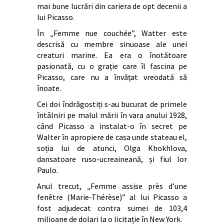
mai bune lucrări din cariera de opt decenii a
lui Picasso.
În „Femme nue couchée”, Watter este
descrisă cu membre sinuoase ale unei
creaturi marine. Ea era o înotătoare
pasionată, cu o grație care îl fascina pe
Picasso, care nu a învățat vreodată să
înoate.
Cei doi îndrăgostiți s-au bucurat de primele
întâlniri pe malul mării în vara anului 1928,
când Picasso a instalat-o în secret pe
Walter în apropiere de casa unde stateau el,
soția lui de atunci, Olga Khokhlova,
dansatoare ruso-ucreaineană, și fiul lor
Paulo.
Anul trecut, „Femme assise près d’une
fenêtre (Marie-Thérèse)” al lui Picasso a
fost adjudecat contra sumei de 103,4
milioane de dolari la o licitație în New York.