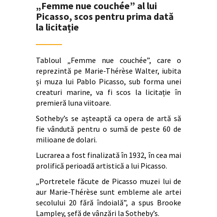
„Femme nue couchée” al lui
Picasso, scos pentru prima dată
la licitație
Tabloul „Femme nue couchée”, care o
reprezintă pe Marie-Thérèse Walter, iubita
și muza lui Pablo Picasso, sub forma unei
creaturi marine, va fi scos la licitație în
premieră luna viitoare.
Sotheby’s se așteaptă ca opera de artă să
fie vândută pentru o sumă de peste 60 de
milioane de dolari.
Lucrarea a fost finalizată în 1932, în cea mai
prolifică perioadă artistică a lui Picasso.
„Portretele făcute de Picasso muzei lui de
aur Marie-Thérèse sunt embleme ale artei
secolului 20 fără îndoială”, a spus Brooke
Lampley, șefă de vânzări la Sotheby’s.