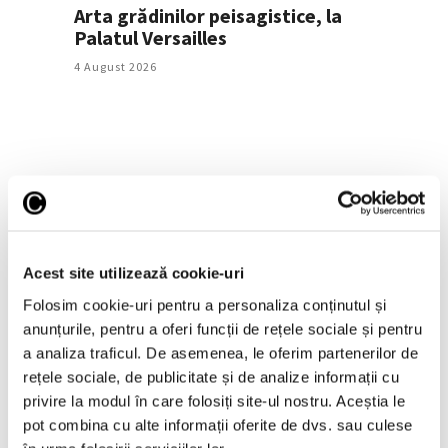
Arta grădinilor peisagistice, la
Palatul Versailles
4 August 2026
Acest site utilizează cookie-uri
Folosim cookie-uri pentru a personaliza conținutul și
anunțurile, pentru a oferi funcții de rețele sociale și pentru
Guggenheim Abu Dhabi,
a analiza traficul. De asemenea, le oferim partenerilor de
proiectat de Frank Gehry,
inaugurat în decembrie
rețele sociale, de publicitate și de analize informații cu
privire la modul în care folosiți site-ul nostru. Aceștia le
30 Iulie 2026
pot combina cu alte informații oferite de dvs. sau culese