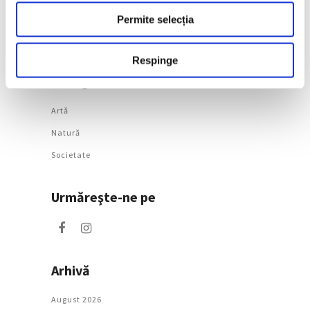
după decenii
Permite selecția
7 August 2026
Respinge
Categorii
Artǎ
Natură
Societate
Urmăreşte-ne pe
Arhivă
August 2026