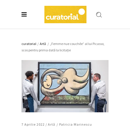
curatorial
/
Artǎ
/
„Femme nue couchée” al lui Picasso,
scos pentru prima dată la licitație
7 Aprilie 2022 /
Artǎ
Patricia Marinescu