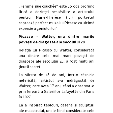
„Femme nue couchée” este „o odă profund
lirică a dorinței nestăvilite a artistului
pentru Marie-Thérèse (…) portretul
captează perfect muza lui Picasso ca ultimă
expresie a geniului lui”.
Picasso – Walter, una dintre marile
povești de dragoste ale secolului 20
Relația lui Picasso cu Walter, considerată
una dintre cele mai mari povești de
dragoste ale secolului 20, a fost mulți ani
ținută secret.
La vârsta de 45 de ani, într-o căsnicie
nefericită, artistul s-a îndrăgostit de
Walter, care avea 17 ani, când a observat-o
prin fereastra Galeriilor Lafayette din Paris
în 1927.
Ea a inspirat tablouri, desene și sculpturi
ale maestrului, unele fiind considerate cele