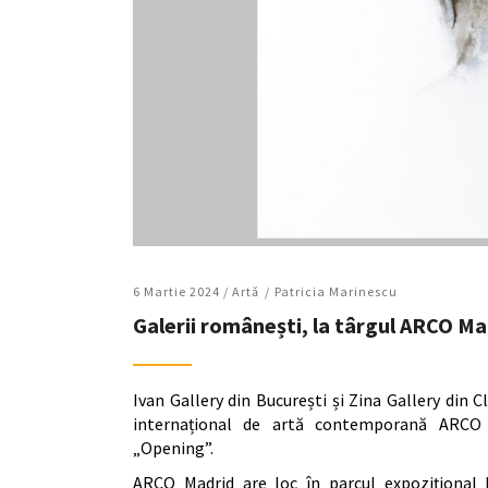
6 Martie 2024 /
Artǎ
Patricia Marinescu
Galerii românești, la târgul ARCO Ma
Ivan Gallery din București și Zina Gallery din C
internațional de artă contemporană ARCO M
„Opening”.
ARCO Madrid are loc în parcul expozițional I