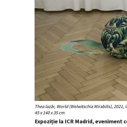
Thea lazăr, World (Welwitschia Mirabilis), 2021, i
45 x 140 x 35 cm
Expoziție la ICR Madrid, eveniment