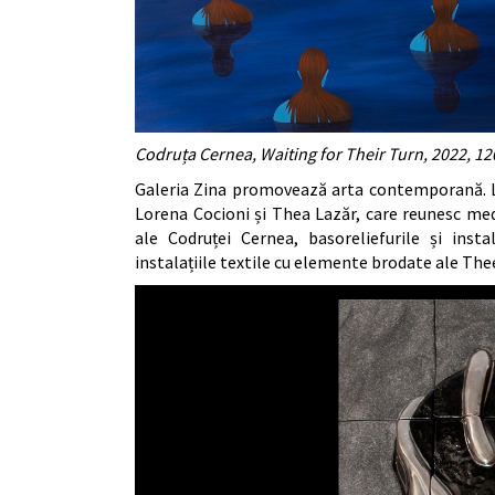
Codruța Cernea, Waiting for Their Turn, 2022, 1
Galeria Zina promovează arta contemporană. La
Lorena Cocioni și Thea Lazăr, care reunesc medii
ale Codruței Cernea, basoreliefurile și insta
instalațiile textile cu elemente brodate ale Thee