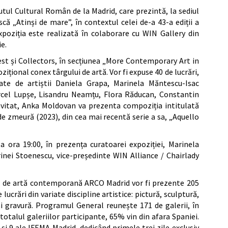
utul Cultural Român de la Madrid, care prezintă, la sediul
 „Atinși de mare”, în contextul celei de-a 43-a ediții a
xpoziția este realizată în colaborare cu WIN Gallery din
ie.
est și Collectors, în secțiunea „More Contemporary Art in
pozițional conex târgului de artă. Vor fi expuse 40 de lucrări,
te de artiștii Daniela Grapa, Marinela Măntescu-Isac
Marcel Lupșe, Lisandru Neamțu, Flora Răducan, Constantin
invitat, Anka Moldovan va prezenta compoziția intitulată
i de zmeură (2023), din cea mai recentă serie a sa, „Aquello
la ora 19:00, în prezența curatoarei expoziției, Marinela
rinei Stoenescu, vice-președinte WIN Alliance / Chairlady
nal de artă contemporană ARCO Madrid vor fi prezente 205
e lucrări din variate discipline artistice: pictură, sculptură,
 și gravură. Programul General reunește 171 de galerii, în
otalul galeriilor participante, 65% vin din afara Spaniei.
 și 9 ale IFEMA Madrid, dedicând primele trei zile exclusiv