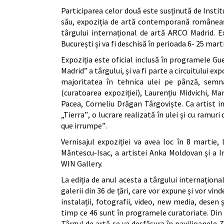
Participarea celor două este susținută de Instit
său, expoziția de artă contemporană românească
târgului internațional de artă ARCO Madrid. E
București și va fi deschisă în perioada 6- 25 mart
Expoziția este oficial inclusă în programele Gu
Madridˮ a târgului, și va fi parte a circuitului ex
majoritatea în tehnica ulei pe pânză, semna
(curatoarea expoziției), Laurențiu Midvichi, 
Pacea, Corneliu Drăgan Târgoviște. Ca artist 
„Tierraˮ, o lucrare realizată în ulei și cu ramur
que irrumpeˮ.
Vernisajul expoziției va avea loc în 8 martie, 
Măntescu-Isac, a artistei Anka Moldovan și a I
WIN Gallery.
La ediția de anul acesta a târgului internațio
galerii din 36 de țări, care vor expune și vor vind
instalații, fotografii, video, new media, desen
timp ce 46 sunt în programele curatoriate. Din t
Târgul de artă se va desfășura în pavilioanele 7