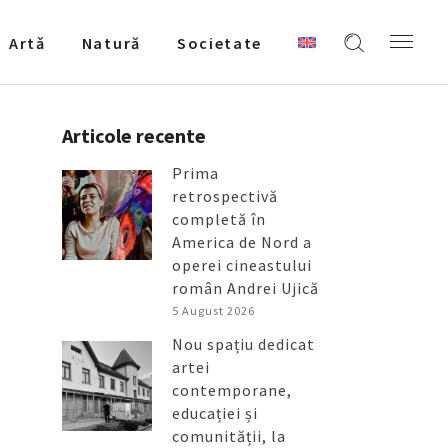
Artǎ
Natură
Societate
Articole recente
Prima
retrospectivă
completă în
America de Nord a
operei cineastului
român Andrei Ujică
5 August 2026
Nou spațiu dedicat
artei
contemporane,
educației și
comunității, la