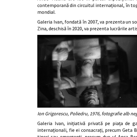
contemporană din circuitul internațional, în topu
mondial.
Galeria Ivan, fondată în 2007, va prezenta un so
Zina, deschisă în 2020, va prezenta lucrările art
Ion Grigorescu, Poliedru, 1976, fotografie alb ne
Galeria Ivan, inițiativă privată pe piața de g
internaționali, fie ei consacrați, precum Geta B
tineri sau emergenți, precum duo-ul Anca Ben