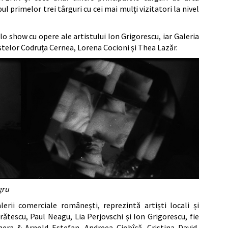
l primelor trei târguri cu cei mai mulți vizitatori la nivel
lo show cu opere ale artistului Ion Grigorescu, iar Galeria
istelor Codruța Cernea, Lorena Cocioni și Thea Lazăr.
gru
alerii comerciale românești, reprezintă artiști locali și
rătescu, Paul Neagu, Lia Perjovschi și Ion Grigorescu, fie
era & Arnold Estefan, Andreea Ciobîcă, Cristina David,