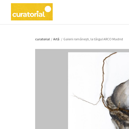
curatorial
/
Artǎ
/
Galerii românești, la târgul ARCO Madrid