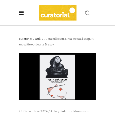
curatorial
/
Artǎ
/
„Geta Brătescu. Linia creează spațiul”,
expoziție outdoor la Brașov
28 Octombrie 2024 /
Artǎ
Patricia Marinescu