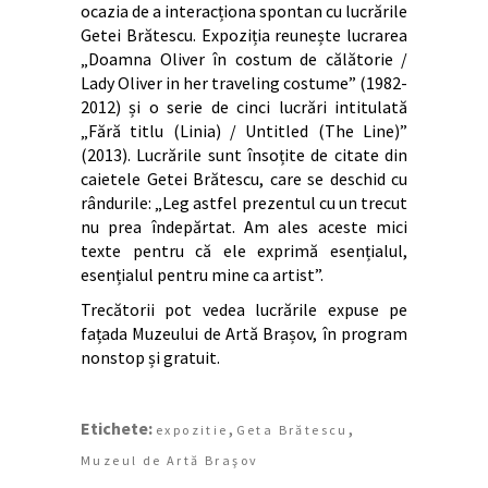
ocazia de a interacționa spontan cu lucrările
Getei Brătescu. Expoziția reunește lucrarea
„Doamna Oliver în costum de călătorie /
Lady Oliver in her traveling costume” (1982-
2012) și o serie de cinci lucrări intitulată
„Fără titlu (Linia) / Untitled (The Line)”
(2013). Lucrările sunt însoțite de citate din
caietele Getei Brătescu, care se deschid cu
rândurile: „Leg astfel prezentul cu un trecut
nu prea îndepărtat. Am ales aceste mici
texte pentru că ele exprimă esențialul,
esențialul pentru mine ca artist”.
Trecătorii pot vedea lucrările expuse pe
fațada Muzeului de Artă Brașov, în program
nonstop și gratuit.
Etichete:
,
,
expozitie
Geta Brătescu
Muzeul de Artă Braşov