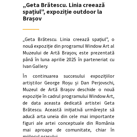
„Geta Brătescu. Linia creează
spațiul”, expoziție outdoor la
Brașov
„Geta Brătescu. Linia creează spațiul”, o
nouă expoziție din programul Window Art al
Muzeului de Artă Brașov, este prezentată
până în luna aprilie 2025 în parteneriat cu
Ivan Gallery.
În continuarea succesului expozițiilor
artiștilor George Roșu și Dan Perjovschi,
Muzeul de Artă Brașov deschide o nouă
expoziție în cadrul programului Window Art,
de data aceasta dedicată artistei Geta
Brătescu. Această inițiativă urmărește să
aducă arta uneia din cele mai importante
figuri ale artei conceptuale din România
mai aproape de comunitate, chiar în
mijlocul orașului.