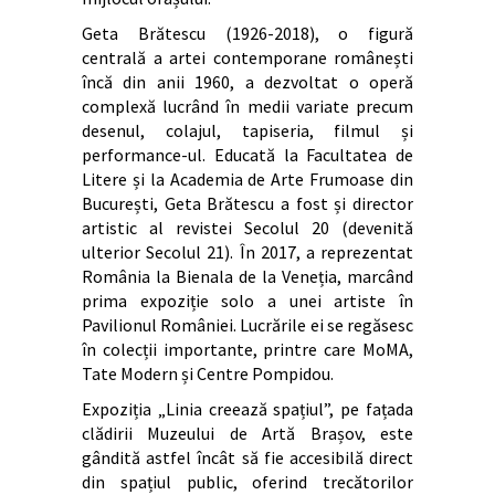
Geta Brătescu (1926-2018), o figură
centrală a artei contemporane românești
încă din anii 1960, a dezvoltat o operă
complexă lucrând în medii variate precum
desenul, colajul, tapiseria, filmul și
performance-ul. Educată la Facultatea de
Litere și la Academia de Arte Frumoase din
București, Geta Brătescu a fost și director
artistic al revistei Secolul 20 (devenită
ulterior Secolul 21). În 2017, a reprezentat
România la Bienala de la Veneția, marcând
prima expoziție solo a unei artiste în
Pavilionul României. Lucrările ei se regăsesc
în colecții importante, printre care MoMA,
Tate Modern și Centre Pompidou.
Expoziția „Linia creează spațiul”, pe fațada
clădirii Muzeului de Artă Brașov, este
gândită astfel încât să fie accesibilă direct
din spațiul public, oferind trecătorilor