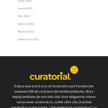
Iulie 2021
Iunie 2021
Mai 2021
Aprilie 2021
Martie 2021
Februarie 2021
În lipsa unui acord scris al Curatorial.ro pot fi prelucrate
maximum 500 de caractere din textele publicate, fără a
depăși jumătate din articolul citat. Este obligatorie citarea
sursei www. curatorial.ro, cu link către site, în primul
paragraf și cu precizarea „Citiți integral pe curatorial.ro”, cu