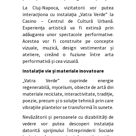
La Cluj-Napoca, vizitatorii vor putea
interacționa cu instalația „Vatra Verde” la
Casino – Centrul de Cultură Urbană.
Experiența artistică va fi extinsă prin
adăugarea unor spectacole performative.
Acestea vor fi construite pe concepte
vizuale, muzică, design vestimentar și
ateliere, creând o fuziune între arta
performativă și cea vizuală.
Instalație vie și materiale inovatoare
„Vatra Verde” cuprinde energie
regenerabilă, mycelium, obiecte de artă din
materiale reciclate, interactivitate, tradiție,
poezie, precum și o soluție tehnică prin care
vibrațiile plantelor se transformă în sunete.
Nevăzătorii și persoanele cu dizabilități de
vedere vor putea descoperi instalația
datorită sprijinului Întreprinderii Sociale