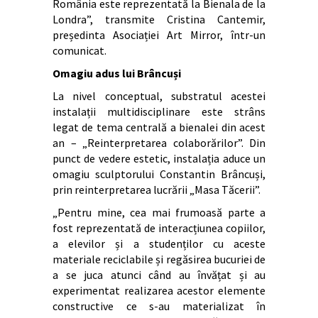
România este reprezentată la Bienala de la
Londra”, transmite Cristina Cantemir,
președinta Asociației Art Mirror, într-un
comunicat.
Omagiu adus lui Brâncuși
La nivel conceptual, substratul acestei
instalații multidisciplinare este strâns
legat de tema centrală a bienalei din acest
an – „Reinterpretarea colaborărilor”. Din
punct de vedere estetic, instalația aduce un
omagiu sculptorului Constantin Brâncuși,
prin reinterpretarea lucrării „Masa Tăcerii”.
„Pentru mine, cea mai frumoasă parte a
fost reprezentată de interacțiunea copiilor,
a elevilor și a studenților cu aceste
materiale reciclabile și regăsirea bucuriei de
a se juca atunci când au învățat și au
experimentat realizarea acestor elemente
constructive ce s-au materializat în