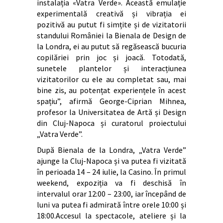
instalația «Vatra Verde». Această emulație
experimentală creativă și vibrația ei
pozitivă au putut fi simțite și de vizitatorii
standului României la Bienala de Design de
la Londra, ei au putut să regăsească bucuria
copilăriei prin joc și joacă. Totodată,
sunetele plantelor și interacțiunea
vizitatorilor cu ele au completat sau, mai
bine zis, au potențat experiențele în acest
spațiu”, afirmă George-Ciprian Mihnea,
profesor la Universitatea de Artă și Design
din Cluj-Napoca și curatorul proiectului
„Vatra Verde”.
După Bienala de la Londra, „Vatra Verde”
ajunge la Cluj-Napoca și va putea fi vizitată
în perioada 14 – 24 iulie, la Casino. În primul
weekend, expoziția va fi deschisă în
intervalul orar 12:00 – 23:00, iar începând de
luni va putea fi admirată între orele 10:00 și
18:00.Accesul la spectacole, ateliere și la