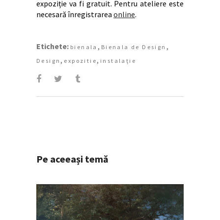
expoziție va fi gratuit. Pentru ateliere este
necesară înregistrarea
online
.
Etichete:
,
,
bienala
Bienala de Design
,
,
Design
expozitie
instalaţie
Pe aceeași temă