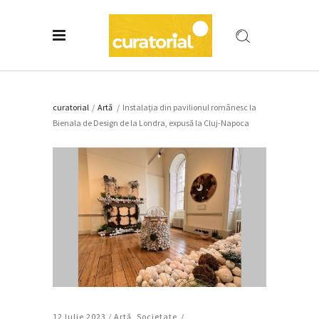
curatorial
/
Artǎ
/
Instalația din pavilionul românesc la
Bienala de Design de la Londra, expusă la Cluj-Napoca
12 Iulie 2023 /
Artǎ
,
Societate