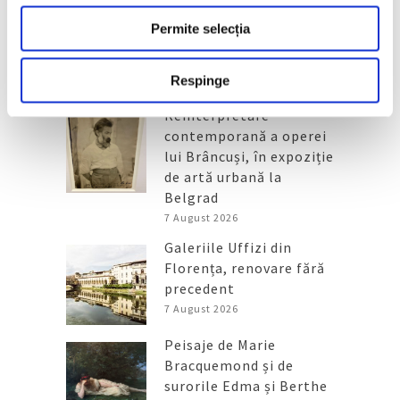
Permite selecția
Articole recente
Respinge
Reinterpretare
contemporană a operei
lui Brâncuși, în expoziție
de artă urbană la
Belgrad
7 August 2026
Galeriile Uffizi din
Florența, renovare fără
precedent
7 August 2026
Peisaje de Marie
Bracquemond și de
surorile Edma și Berthe