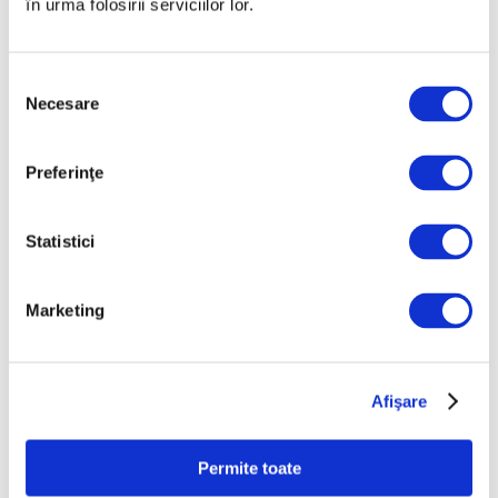
în urma folosirii serviciilor lor.
„Disclosures”, expoziție
internațională de grup la Muzeul
Național al Literaturii Române
Selecția
Necesare
6 August 2026
consimțământului
Preferinţe
Statistici
Marketing
Salonul Soleil de l’Est, în galeriile
de artă ale Academiei Române
Afişare
6 August 2026
Permite toate