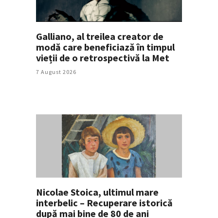
Galliano, al treilea creator de
modă care beneficiază în timpul
vieții de o retrospectivă la Met
7 August 2026
Nicolae Stoica, ultimul mare
interbelic – Recuperare istorică
după mai bine de 80 de ani