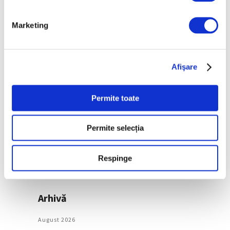
weekendul 7 – 9 august
7 August 2026
Marketing
Categorii
Afişare
Artǎ
Natură
Permite toate
Societate
Permite selecția
Urmăreşte-ne pe
Respinge
Arhivă
August 2026