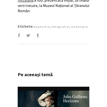
Instalația
a fost prezentată inițial, la finalul
verii trecute, la Muzeul Național al Țăranului
Român.
Etichete:
,
,
expozitie
fotografie
instalaţie
Pe aceeași temă