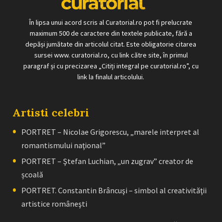
În lipsa unui acord scris al Curatorial.ro pot fi prelucrate
maximum 500 de caractere din textele publicate, fără a
depăși jumătate din articolul citat. Este obligatorie citarea
sursei www. curatorial.ro, cu link către site, în primul
paragraf și cu precizarea „Citiți integral pe curatorial.ro”, cu
link la finalul articolului.
Artisti celebri
PORTRET – Nicolae Grigorescu, „marele interpret al
romantismului naţional”
PORTRET – Ştefan Luchian, „un zugrav” creator de
școală
PORTRET. Constantin Brâncuşi – simbol al creativităţii
artistice româneşti