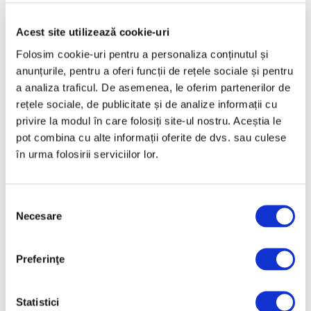
Acest site utilizează cookie-uri
Articole recente
Folosim cookie-uri pentru a personaliza conținutul și
anunțurile, pentru a oferi funcții de rețele sociale și pentru
Galliano, al treilea
a analiza traficul. De asemenea, le oferim partenerilor de
creator de modă care
rețele sociale, de publicitate și de analize informații cu
beneficiază în timpul
privire la modul în care folosiți site-ul nostru. Aceștia le
vieții de o retrospectivă
pot combina cu alte informații oferite de dvs. sau culese
la Met
în urma folosirii serviciilor lor.
7 August 2026
Nicolae Stoica, ultimul
mare interbelic –
Selecția
Recuperare istorică
Necesare
consimțământului
după mai bine de 80 de
ani
Preferinţe
7 August 2026
Recomandările
curatorial pentru
Statistici