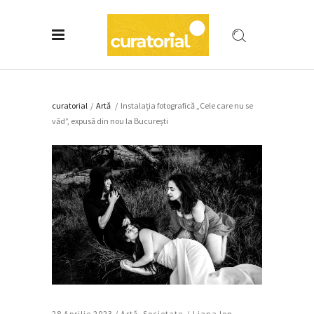
curatorial
/
Artǎ
/
Instalația fotografică „Cele care nu se
văd”, expusă din nou la București
28 Aprilie 2023 /
Artǎ
,
Societate
Liana Ion