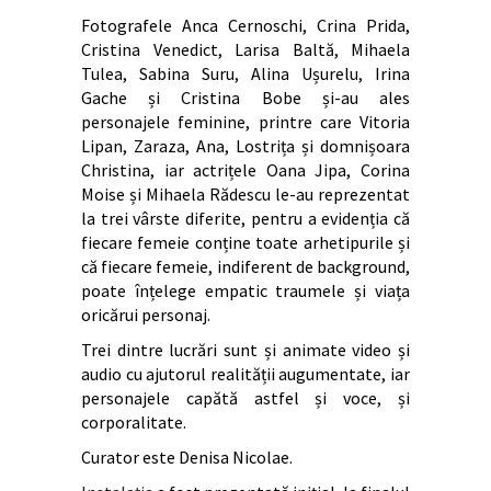
Fotografele Anca Cernoschi, Crina Prida,
Cristina Venedict, Larisa Baltă, Mihaela
Tulea, Sabina Suru, Alina Ușurelu, Irina
Gache și Cristina Bobe și-au ales
personajele feminine, printre care Vitoria
Lipan, Zaraza, Ana, Lostrița și domnișoara
Christina, iar actrițele Oana Jipa, Corina
Moise și Mihaela Rădescu le-au reprezentat
la trei vârste diferite, pentru a evidenția că
fiecare femeie conține toate arhetipurile și
că fiecare femeie, indiferent de background,
poate înțelege empatic traumele și viața
oricărui personaj.
Trei dintre lucrări sunt și animate video și
audio cu ajutorul realității augumentate, iar
personajele capătă astfel și voce, și
corporalitate.
Curator este Denisa Nicolae.