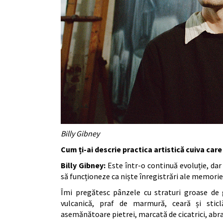
Billy Gibney
Cum ți-ai descrie practica artistică cuiva care
Billy Gibney:
Este într-o continuă evoluție, da
să funcționeze ca niște înregistrări ale memoriei 
Îmi pregătesc pânzele cu straturi groase de
vulcanică, praf de marmură, ceară și sticl
asemănătoare pietrei, marcată de cicatrici, abra