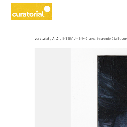
curatorial
/
Artǎ
/
INTERVIU – Billy Gibney, în premieră la Bucur