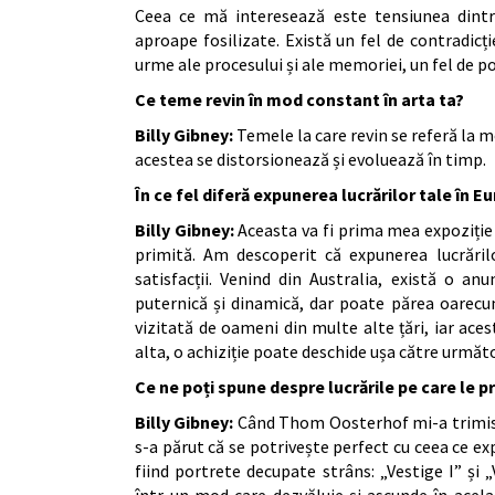
Ceea ce mă interesează este tensiunea dintr
aproape fosilizate. Există un fel de contradicț
urme ale procesului și ale memoriei, un fel de p
Ce teme revin în mod constant în arta ta?
Billy Gibney:
Temele la care revin se referă la m
acestea se distorsionează și evoluează în timp.
În ce fel diferă expunerea lucrărilor tale în E
Billy Gibney:
Aceasta va fi prima mea expoziție
primită. Am descoperit că expunerea lucrărilo
satisfacții. Venind din Australia, există o a
puternică și dinamică, dar poate părea oarecum
vizitată de oameni din multe alte țări, iar aces
alta, o achiziție poate deschide ușa către următ
Ce ne poți spune despre lucrările pe care le p
Billy Gibney:
Când Thom Oosterhof mi-a trimis t
s-a părut că se potrivește perfect cu ceea ce e
fiind portrete decupate strâns: „Vestige I” și