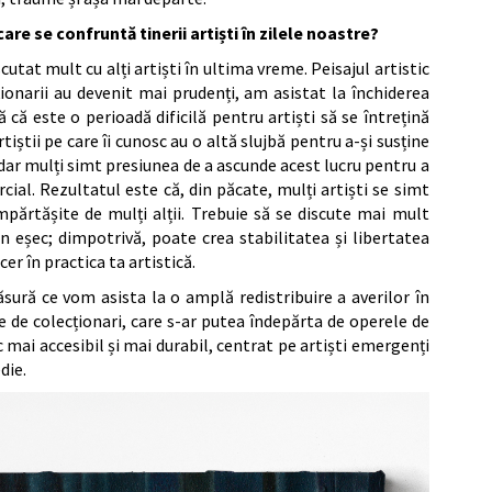
are se confruntă tinerii artiști în zilele noastre?
utat mult cu alți artiști în ultima vreme. Peisajul artistic
ționarii au devenit mai prudenți, am asistat la închiderea
 că este o perioadă dificilă pentru artiști să se întrețină
rtiștii pe care îi cunosc au o altă slujbă pentru a-și susține
zi, dar mulți simt presiunea de a ascunde acest lucru pentru a
ial. Rezultatul este că, din păcate, mulți artiști se simt
împărtășite de mulți alții. Trebuie să se discute mai mult
n eșec; dimpotrivă, poate crea stabilitatea și libertatea
er în practica ta artistică.
sură ce vom asista la o amplă redistribuire a averilor în
 de colecționari, care s-ar putea îndepărta de operele de
c mai accesibil și mai durabil, centrat pe artiști emergenți
die.