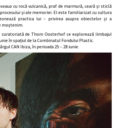
seaua cu rocă vulcanică, praf de marmură, ceară și sticlă
procesului și ale memoriei. El este familiarizat cu cultura
onează practica lui – privirea asupra obiectelor și a
ce moștenim.
up curatoriată de Thom Oosterhof ce explorează limbajul
iunie în spațiul de la Combinatul Fondului Plastic.
târgul CAN Ibiza, în perioada 25 – 28 iunie.