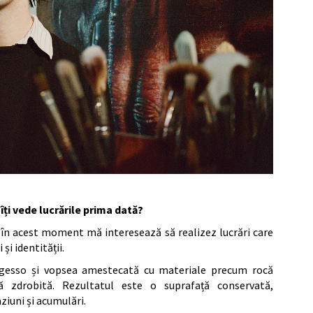
 îți vede lucrările prima dată?
r în acest moment mă interesează să realizez lucrări care
și identității.
 gesso și vopsea amestecată cu materiale precum rocă
ă zdrobită. Rezultatul este o suprafață conservată,
ziuni și acumulări.