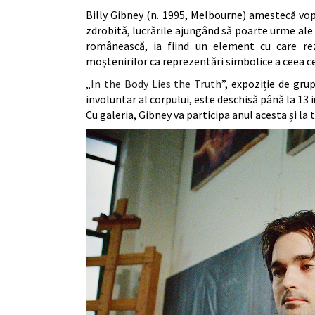
Billy Gibney (n. 1995, Melbourne) amestecă vop
zdrobită, lucrările ajungând să poarte urme ale 
românească, ia fiind un element cu care rez
moștenirilor ca reprezentări simbolice a ceea 
„
In the Body Lies the Truth
”, expoziție de gr
involuntar al corpului, este deschisă până la 13 
Cu galeria, Gibney va participa anul acesta și la 