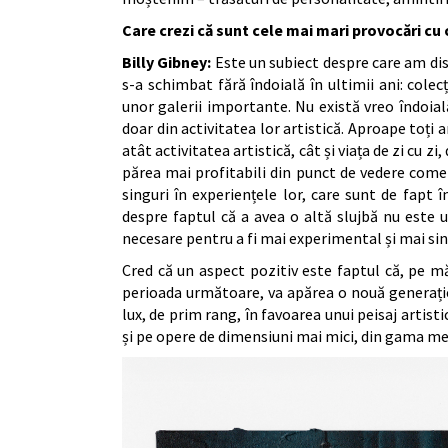
Care crezi că sunt cele mai mari provocări cu c
Billy Gibney:
Este un subiect despre care am disc
s-a schimbat fără îndoială în ultimii ani: colec
unor galerii importante. Nu există vreo îndoială
doar din activitatea lor artistică. Aproape toți a
atât activitatea artistică, cât și viața de zi cu 
părea mai profitabili din punct de vedere comerc
singuri în experiențele lor, care sunt de fapt 
despre faptul că a avea o altă slujbă nu este u
necesare pentru a fi mai experimental și mai sinc
Cred că un aspect pozitiv este faptul că, pe mă
perioada următoare, va apărea o nouă generație
lux, de prim rang, în favoarea unui peisaj artisti
și pe opere de dimensiuni mai mici, din gama me