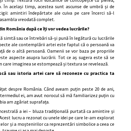
și timp. Textura rocii vulcanice se contopește cu pielea,
. În același timp, acestea sunt ascunse de umbră și de
igii: amintiri îndepărtate ale cuiva pe care încerci să-l
reasambla vreodată complet.
 din România după ce îți vor vedea lucrările?
să simtă sau ce întrebări să-și pună în legătură cu lucrările
pecte ale contemplării artei este faptul că o persoană va
ață de o altă persoană. Oamenii se vor baza pe propriile
ceste aspecte asupra lucrării. Tot ce aș sugera este să se
în care imaginea se estompează și textura se revelează.
că sau istoria artei care să rezoneze cu practica ta
ățat despre România. Când aveam puțin peste 20 de ani,
termediul ei, am avut norocul să mă familiarizez puțin cu
 abia am zgâriat suprafața.
cestrală a iei – bluza tradițională purtată ca amintire și
 Acest lucru a rezonat cu unele idei pe care le-am explorat
telor și a moștenirilor ca reprezentări simbolice a ceea ce
, traume și așa mai departe.