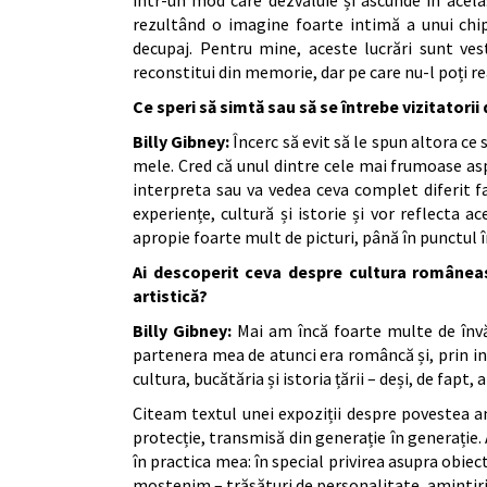
într-un mod care dezvăluie și ascunde în acela
rezultând o imagine foarte intimă a unui chip
decupaj. Pentru mine, aceste lucrări sunt vest
reconstitui din memorie, dar pe care nu-l poți 
Ce speri să simtă sau să se întrebe vizitatorii
Billy Gibney:
Încerc să evit să le spun altora ce 
mele. Cred că unul dintre cele mai frumoase as
interpreta sau va vedea ceva complet diferit f
experiențe, cultură și istorie și vor reflecta a
apropie foarte mult de picturi, până în punctul 
Ai descoperit ceva despre cultura româneas
artistică?
Billy Gibney:
Mai am încă foarte multe de înv
partenera mea de atunci era româncă și, prin in
cultura, bucătăria și istoria țării – deși, de fapt,
Citeam textul unei expoziții despre povestea an
protecție, transmisă din generație în generație.
în practica mea: în special privirea asupra obiec
moștenim – trăsături de personalitate, amintiri