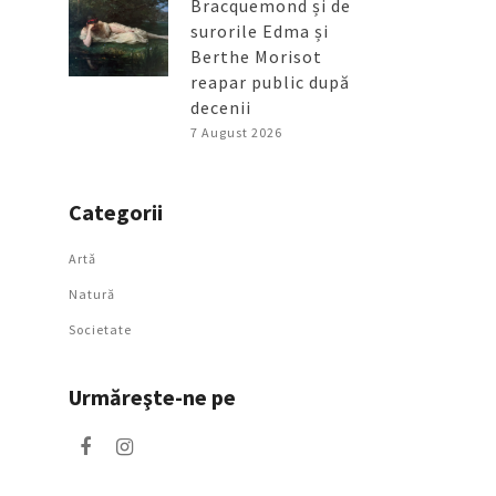
Bracquemond și de
surorile Edma și
Berthe Morisot
reapar public după
decenii
7 August 2026
Categorii
Artǎ
Natură
Societate
Urmăreşte-ne pe