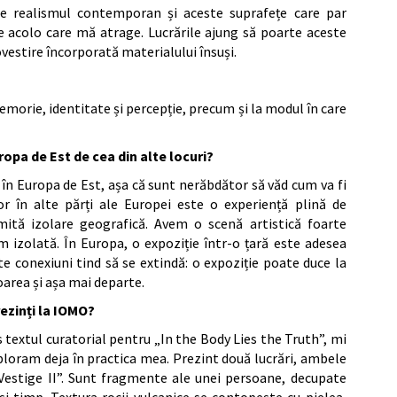
e realismul contemporan și aceste suprafețe care par
ie acolo care mă atrage. Lucrările ajung să poarte aceste
ovestire încorporată materialului însuși.
emorie, identitate și percepție, precum și la modul în care
uropa de Est de cea din alte locuri?
 în Europa de Est, așa că sunt nerăbdător să văd cum va fi
r în alte părți ale Europei este o experiență plină de
numită izolare geografică. Avem o scenă artistică foarte
 izolată. În Europa, o expoziție într-o țară este adesea
te conexiuni tind să se extindă: o expoziție poate duce la
oarea și așa mai departe.
rezinți la IOMO?
extul curatorial pentru „In the Body Lies the Truth”, mi
xploram deja în practica mea. Prezint două lucrări, ambele
 „Vestige II”. Sunt fragmente ale unei persoane, decupate