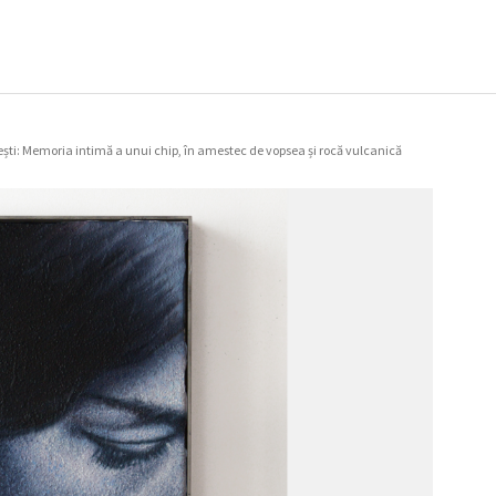
ești: Memoria intimă a unui chip, în amestec de vopsea și rocă vulcanică