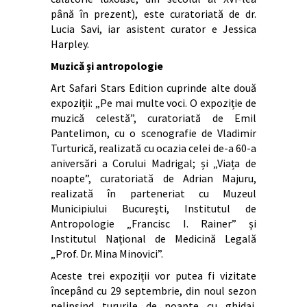
până în prezent), este curatoriată de dr.
Lucia Savi, iar asistent curator e Jessica
Harpley.
Muzică și antropologie
Art Safari Stars Edition cuprinde alte două
expoziții: „Pe mai multe voci. O expoziție de
muzică celestă”, curatoriată de Emil
Pantelimon, cu o scenografie de Vladimir
Turturică, realizată cu ocazia celei de-a 60-a
aniversări a Corului Madrigal; și „Viața de
noapte”, curatoriată de Adrian Majuru,
realizată în parteneriat cu
Muzeul
Municipiului Bucureşti
, Institutul de
Antropologie „Francisc I. Rainer” și
Institutul Național de Medicină Legală
„Prof. Dr. Mina Minovici”
.
Aceste trei expoziții vor putea fi vizitate
începând cu 29 septembrie, din noul sezon
nelipsind tururile de noapte cu ghidaj.