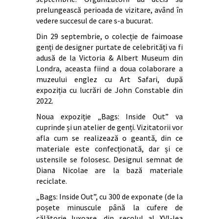
prelungească perioada de vizitare, având în
vedere succesul de care s-a bucurat.
Din 29 septembrie, o colecție de faimoase
genți de designer purtate de celebrități va fi
adusă de la Victoria & Albert Museum din
Londra, aceasta fiind a doua colaborare a
muzeului englez cu Art Safari, după
expoziția cu lucrări de John Constable din
2022.
Noua expoziție „Bags: Inside Out” va
cuprinde și un atelier de genți. Vizitatorii vor
afla cum se realizează o geantă, din ce
materiale este confecționată, dar și ce
ustensile se folosesc. Designul semnat de
Diana Nicolae are la bază materiale
reciclate.
„Bags: Inside Out”, cu 300 de exponate (de la
poșete minuscule până la cufere de
călătorie luxoase, din secolul al XVI-lea