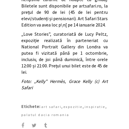
Biletele sunt disponibile pe artsafari.ro, la
prețul de 90 de lei (45 de lei pentru
elevi/studenți și pensionari). Art Safari Stars
Edition va avea loc p\n[ pe 14 ianuarie 2024.
„Love Stories”, curatoriată de Lucy Peltz,
expoziție realizată în parteneriat cu
National Portrait Gallery din Londra va
putea fi vizitată până pe 1 octombrie,
inclusiv, de joi până duminică, între orele
12:00 și 21:00. Prețul unui bilet este de 45 de
lei.
Foto: „Kelly” Hermès, Grace Kelly (c) Art
Safari
Etichete:
,
,
,
art safari
expozitie
inspiratie
palatul dacia romania