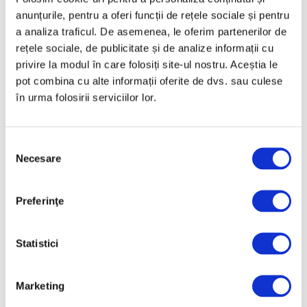
anunțurile, pentru a oferi funcții de rețele sociale și pentru
a analiza traficul. De asemenea, le oferim partenerilor de
rețele sociale, de publicitate și de analize informații cu
privire la modul în care folosiți site-ul nostru. Aceștia le
pot combina cu alte informații oferite de dvs. sau culese
în urma folosirii serviciilor lor.
Salonul Soleil de l’Est, în galeriile
de artă ale Academiei Române
Selecția
6 August 2026
Necesare
consimțământului
Preferinţe
Statistici
Articole recente
Reinterpretare
Marketing
contemporană a operei