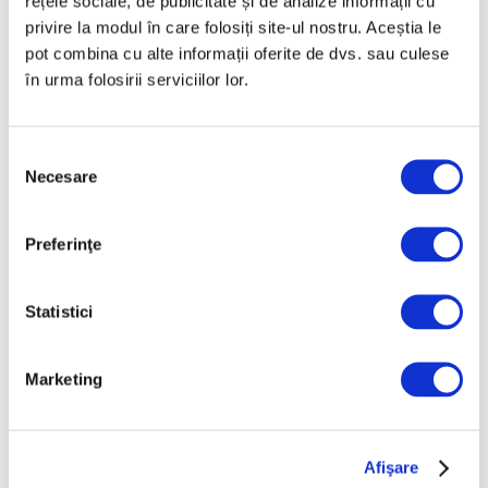
rețele sociale, de publicitate și de analize informații cu
privire la modul în care folosiți site-ul nostru. Aceștia le
pot combina cu alte informații oferite de dvs. sau culese
Ritualurile de baie ale Marthei, în
în urma folosirii serviciilor lor.
centrul unei expoziții Bonnard/
galerie foto
30 Iulie 2026
Selecția
Necesare
consimțământului
Preferinţe
Articole recente
Statistici
Prima retrospectivă
completă în America de
Nord a operei
Marketing
cineastului român
Andrei Ujică
5 August 2026
Afişare
Nou spațiu dedicat artei