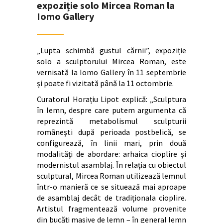
expoziție solo Mircea Roman la
Iomo Gallery
„Lupta schimbă gustul cărnii”, expoziție
solo a sculptorului Mircea Roman, este
vernisată la Iomo Gallery în 11 septembrie
și poate fi vizitată până la 11 octombrie.
Curatorul Horațiu Lipot explică: „Sculptura
în lemn, despre care putem argumenta că
reprezintă metabolismul sculpturii
românești după perioada postbelică, se
configurează, în linii mari, prin două
modalități de abordare: arhaica cioplire și
modernistul asamblaj. În relația cu obiectul
sculptural, Mircea Roman utilizează lemnul
într-o manieră ce se situează mai aproape
de asamblaj decât de tradiționala cioplire.
Artistul fragmentează volume provenite
din bucăți masive de lemn – în general lemn