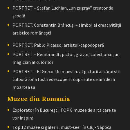
PORTRET – Ştefan Luchian, „un zugrav” creator de
școală
PORTRET. Constantin Brâncuşi – simbol al creativităţii
artistice româneşti
PORTRET. Pablo Picasso, artistul-capodoperă
PORTRET – Rembrandt, pictor, gravor, colecţionar, un
magician al culorilor
PORTRET – El Greco: Un maestru al picturii al cărui stil
tulburător a fost redescoperit după sute de ani de la
moartea sa
Muzee din Romania
Explorator în București: TOP 8 muzee de artă care te
vor inspira
Top 12 muzee și galerii „must-see” în Cluj-Napoca