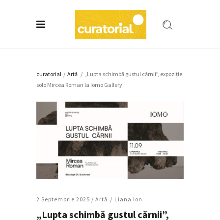
curatorial
/
Artǎ
/
„Lupta schimbă gustul cărnii”, expoziție
solo Mircea Roman la Iomo Gallery
2 Septembrie 2025 /
Artǎ
Liana Ion
„Lupta schimbă gustul cărnii”,