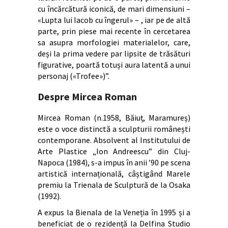
cu încărcătură iconică, de mari dimensiuni –
«Lupta lui Iacob cu îngerul» – , iar pe de altă
parte, prin piese mai recente în cercetarea
sa asupra morfologiei materialelor, care,
deși la prima vedere par lipsite de trăsături
figurative, poartă totuși aura latentă a unui
personaj («Trofee»)”.
Despre Mircea Roman
Mircea Roman (n.1958, Băiuț, Maramureș)
este o voce distinctă a sculpturii românești
contemporane. Absolvent al Institutului de
Arte Plastice „Ion Andreescu” din Cluj-
Napoca (1984), s-a impus în anii ’90 pe scena
artistică internațională, câștigând Marele
premiu la Trienala de Sculptură de la Osaka
(1992).
A expus la Bienala de la Veneția în 1995 și a
beneficiat de o rezidență la Delfina Studio