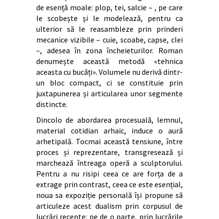
de esență moale: plop, tei, salcie – , pe care
le scobește și le modelează, pentru ca
ulterior să le reasambleze prin prinderi
mecanice vizibile – cuie, scoabe, capse, clei
–, adesea în zona încheieturilor. Roman
denumește această metodă «tehnica
aceasta cu bucăți». Volumele nu derivă dintr-
un bloc compact, ci se constituie prin
juxtapunerea și articularea unor segmente
distincte.
Dincolo de abordarea procesuală, lemnul,
material cotidian arhaic, induce o aură
arhetipală. Tocmai această tensiune, între
proces și reprezentare, transgresează și
marchează întreaga operă a sculptorului.
Pentru a nu risipi ceea ce are forța de a
extrage prin contrast, ceea ce este esențial,
noua sa expoziție personală își propune să
articuleze acest dualism prin corpusul de
lucrări recente: pe de o parte, prin lucrările